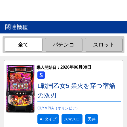
関連機種
全て
パチンコ
スロット
2026年06月08日
導入開始日：
L戦国乙女5 業火を穿つ宿焔
の双刃
OLYMPIA（オリンピア）
ATタイプ
スマスロ
天井