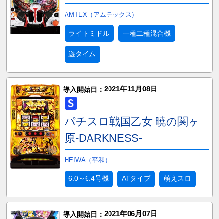
AMTEX（アムテックス）
ライトミドル
一種二種混合機
遊タイム
2021年11月08日
導入開始日：
パチスロ戦国乙女 暁の関ヶ
原-DARKNESS-
HEIWA（平和）
6.0～6.4号機
ATタイプ
萌えスロ
2021年06月07日
導入開始日：