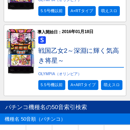
5.5号機以前
A+RTタイプ
萌えスロ
2016年01月18日
導入開始日：
戦国乙女2～深淵に輝く気高
き将星～
OLYMPIA（オリンピア）
5.5号機以前
A+ARTタイプ
萌えスロ
パチンコ機種名の50音索引検索
機種名 50音順（パチンコ）