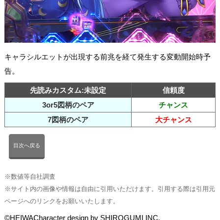
キャラシルエットが出現する前兆を経て発生する変動開始時予
告。
先読みカスタム:未設定
信頼度
3or5図柄のペア
チャンス
7図柄のペア
大チャンス
目次へ戻る
※数値等自社調査
※サイト内の画像や情報は自由に引用いただけます。引用する際は引用元
ページへのリンクをお願いいたします。
©HEIWACharacter design by SHIROGUMI INC.