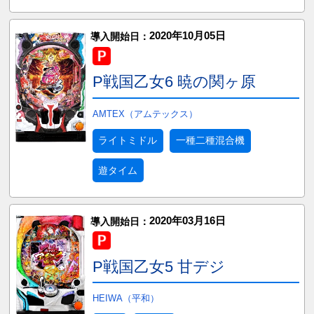
2020年10月05日
導入開始日：
P戦国乙女6 暁の関ヶ原
AMTEX（アムテックス）
ライトミドル
一種二種混合機
遊タイム
2020年03月16日
導入開始日：
P戦国乙女5 甘デジ
HEIWA（平和）