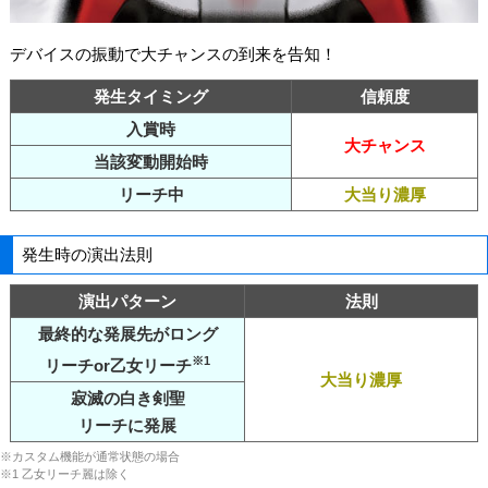
デバイスの振動で大チャンスの到来を告知！
発生タイミング
信頼度
入賞時
大チャンス
当該変動開始時
リーチ中
大当り濃厚
発生時の演出法則
演出パターン
法則
最終的な発展先がロング
※1
リーチor乙女リーチ
大当り濃厚
寂滅の白き剣聖
リーチに発展
※カスタム機能が通常状態の場合
※1 乙女リーチ麗は除く