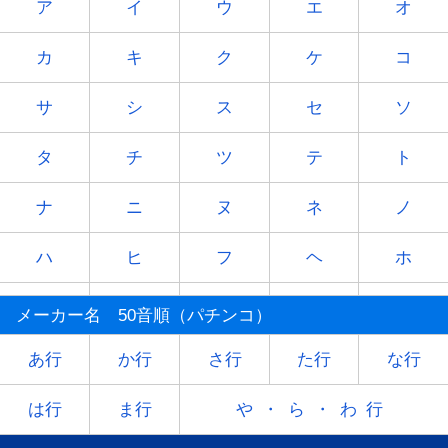
ア
イ
ウ
エ
オ
カ
キ
ク
ケ
コ
サ
シ
ス
セ
ソ
タ
チ
ツ
テ
ト
ナ
ニ
ヌ
ネ
ノ
ハ
ヒ
フ
ヘ
ホ
マ
ミ
ム
メ
モ
メーカー名 50音順（パチンコ）
ヤ
-
ユ
-
ヨ
あ行
か行
さ行
た行
な行
ラ
リ
ル
レ
ロ
は行
ま行
や・ら・わ行