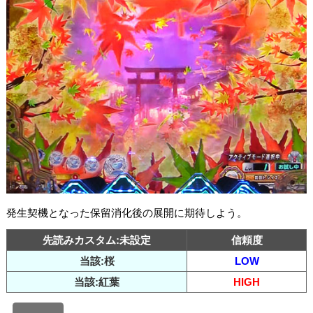
発生契機となった保留消化後の展開に期待しよう。
先読みカスタム:未設定
信頼度
当該:桜
LOW
当該:紅葉
HIGH