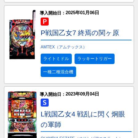
2025年01月06日
導入開始日：
P戦国乙女7 終焉の関ヶ原
AMTEX（アムテックス）
ライトミドル
ラッキートリガー
一種二種混合機
2023年09月04日
導入開始日：
L戦国乙女4 戦乱に閃く炯眼
の軍師