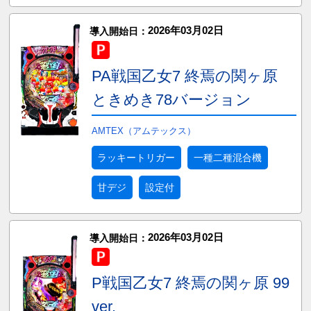
2026年03月02日
導入開始日：
PA戦国乙女7 終焉の関ヶ原
ときめき78バージョン
AMTEX（アムテックス）
ラッキートリガー
一種二種混合機
甘デジ
設定付
2026年03月02日
導入開始日：
P戦国乙女7 終焉の関ヶ原 99
ver.