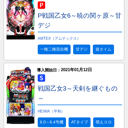
P戦国乙女6～暁の関ヶ原～甘
デジ
AMTEX（アムテックス）
一種二種混合機
甘デジ
遊タイム
2021年01月12日
導入開始日：
戦国乙女3～天剣を継ぐもの
～
HEIWA（平和）
6.0～6.4号機
ATタイプ
萌えスロ