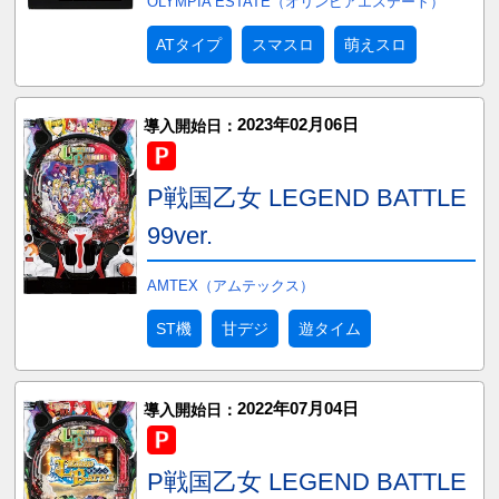
OLYMPIA ESTATE（オリンピアエステート）
ATタイプ
スマスロ
萌えスロ
2023年02月06日
導入開始日：
P戦国乙女 LEGEND BATTLE
99ver.
AMTEX（アムテックス）
ST機
甘デジ
遊タイム
2022年07月04日
導入開始日：
P戦国乙女 LEGEND BATTLE