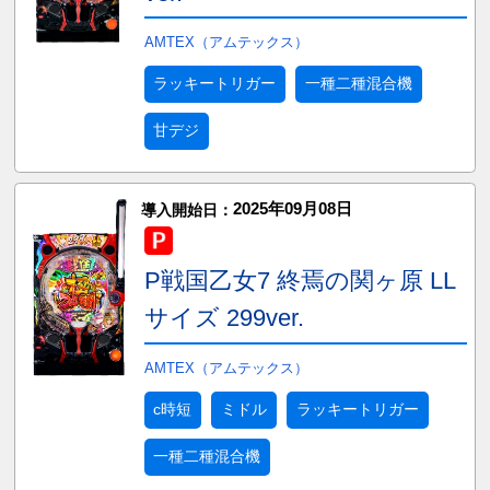
AMTEX（アムテックス）
ラッキートリガー
一種二種混合機
甘デジ
2025年09月08日
導入開始日：
P戦国乙女7 終焉の関ヶ原 LL
サイズ 299ver.
AMTEX（アムテックス）
c時短
ミドル
ラッキートリガー
一種二種混合機