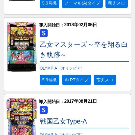
5.9号機
ノーマル(A)タイプ
萌えスロ
2018年02月05日
導入開始日：
乙女マスターズ～空を翔る白
き軌跡～
OLYMPIA（オリンピア）
5.9号機
A+RTタイプ
萌えスロ
2017年08月21日
導入開始日：
戦国乙女Type-A
OLYMPIA（オリンピア）