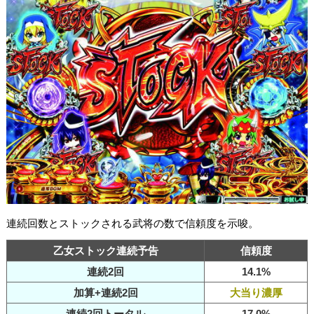
連続回数とストックされる武将の数で信頼度を示唆。
乙女ストック連続予告
信頼度
連続2回
14.1%
加算+連続2回
大当り濃厚
連続2回トータル
17.0%