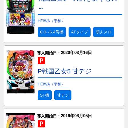
～
HEIWA（平和）
6.0～6.4号機
ATタイプ
萌えスロ
2020年03月16日
導入開始日：
P戦国乙女5 甘デジ
HEIWA（平和）
ST機
甘デジ
2019年08月05日
導入開始日：