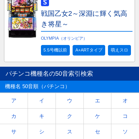
戦国乙女2～深淵に輝く気高
き将星～
OLYMPIA（オリンピア）
5.5号機以前
A+ARTタイプ
萌えスロ
パチンコ機種名の50音索引検索
機種名 50音順（パチンコ）
ア
イ
ウ
エ
オ
カ
キ
ク
ケ
コ
サ
シ
ス
セ
ソ