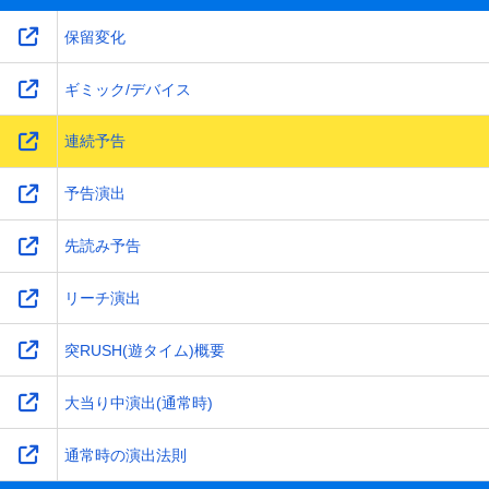
保留変化
ギミック/デバイス
連続予告
予告演出
先読み予告
リーチ演出
突RUSH(遊タイム)概要
大当り中演出(通常時)
通常時の演出法則