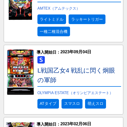
AMTEX（アムテックス）
ライトミドル
ラッキートリガー
一種二種混合機
2023年09月04日
導入開始日：
L戦国乙女4 戦乱に閃く炯眼
の軍師
OLYMPIA ESTATE（オリンピアエステート）
ATタイプ
スマスロ
萌えスロ
2023年02月06日
導入開始日：