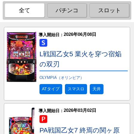
全て
パチンコ
スロット
2026年06月08日
導入開始日：
L戦国乙女5 業火を穿つ宿焔
の双刃
OLYMPIA（オリンピア）
ATタイプ
スマスロ
天井
2026年03月02日
導入開始日：
PA戦国乙女7 終焉の関ヶ原