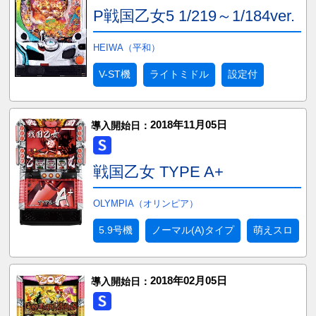
P戦国乙女5 1/219～1/184ver.
HEIWA（平和）
V-ST機
ライトミドル
設定付
2018年11月05日
導入開始日：
戦国乙女 TYPE A+
OLYMPIA（オリンピア）
5.9号機
ノーマル(A)タイプ
萌えスロ
2018年02月05日
導入開始日：