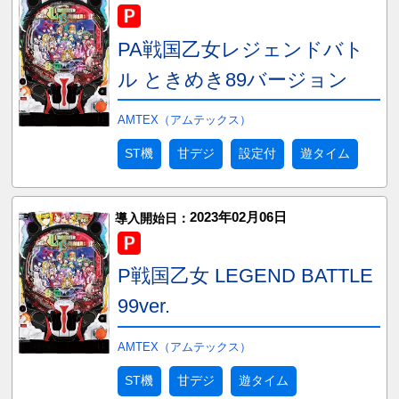
PA戦国乙女レジェンドバト
ル ときめき89バージョン
AMTEX（アムテックス）
ST機
甘デジ
設定付
遊タイム
2023年02月06日
導入開始日：
P戦国乙女 LEGEND BATTLE
99ver.
AMTEX（アムテックス）
ST機
甘デジ
遊タイム