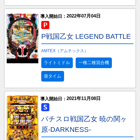
2022年07月04日
導入開始日：
P戦国乙女 LEGEND BATTLE
AMTEX（アムテックス）
ライトミドル
一種二種混合機
遊タイム
2021年11月08日
導入開始日：
パチスロ戦国乙女 暁の関ヶ
原-DARKNESS-