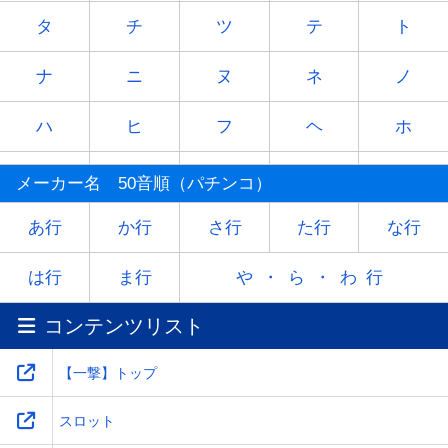
タ
チ
ツ
テ
ト
ナ
ニ
ヌ
ネ
ノ
ハ
ヒ
フ
ヘ
ホ
マ
ミ
ム
メ
モ
メーカー名 50音順（パチンコ）
ヤ
-
ユ
-
ヨ
あ行
か行
さ行
た行
な行
ラ
リ
ル
レ
ロ
は行
ま行
や・ら・わ行
コンテンツリスト
ワ
-
-
-
-
【一撃】トップ
スロット