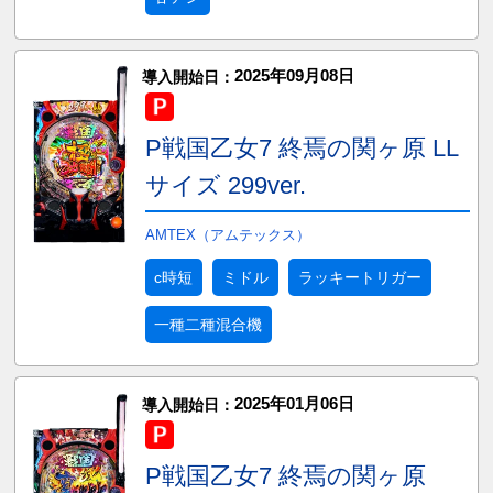
2025年09月08日
導入開始日：
P戦国乙女7 終焉の関ヶ原 LL
サイズ 299ver.
AMTEX（アムテックス）
c時短
ミドル
ラッキートリガー
一種二種混合機
2025年01月06日
導入開始日：
P戦国乙女7 終焉の関ヶ原