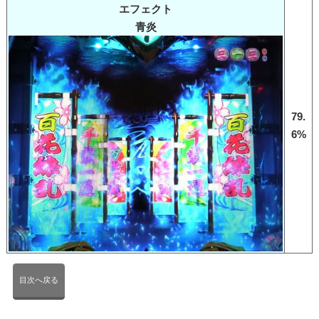
エフェクト
青炎
79.
6%
目次へ戻る