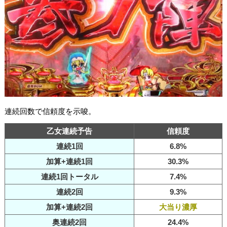
連続回数で信頼度を示唆。
乙女連続予告
信頼度
連続1回
6.8%
加算+連続1回
30.3%
連続1回トータル
7.4%
連続2回
9.3%
加算+連続2回
大当り濃厚
奥連続2回
24.4%