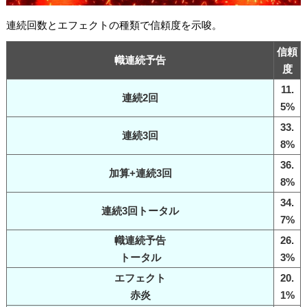
連続回数とエフェクトの種類で信頼度を示唆。
信頼
幟連続予告
度
11.
連続2回
5%
33.
連続3回
8%
36.
加算+連続3回
8%
34.
連続3回トータル
7%
幟連続予告
26.
トータル
3%
エフェクト
20.
赤炎
1%