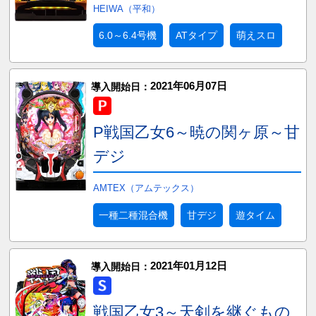
HEIWA（平和）
6.0～6.4号機
ATタイプ
萌えスロ
2021年06月07日
導入開始日：
P戦国乙女6～暁の関ヶ原～甘
デジ
AMTEX（アムテックス）
一種二種混合機
甘デジ
遊タイム
2021年01月12日
導入開始日：
戦国乙女3～天剣を継ぐもの