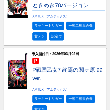
ときめき78バージョン
AMTEX（アムテックス）
ラッキートリガー
一種二種混合機
甘デジ
設定付
2026年03月02日
導入開始日：
P戦国乙女7 終焉の関ヶ原 99
ver.
AMTEX（アムテックス）
ラッキートリガー
一種二種混合機
甘デジ