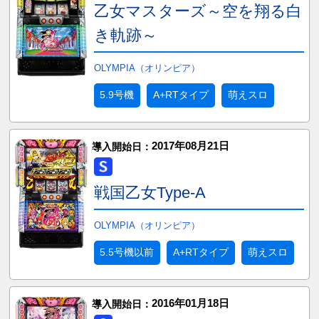
乙女マスターズ～空を翔る白
き軌跡～
OLYMPIA（オリンピア）
5.9号機
A+RTタイプ
萌えスロ
2017年08月21日
導入開始日：
戦国乙女Type-A
OLYMPIA（オリンピア）
5.5号機以前
A+RTタイプ
萌えスロ
2016年01月18日
導入開始日：