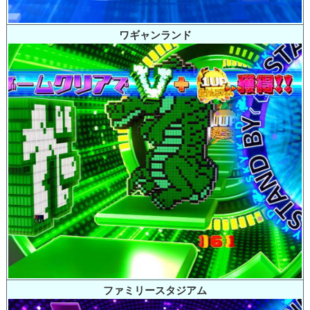
ワギャンランド
ファミリースタジアム