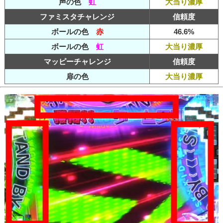
声の色
虹
大当り濃厚
ファミスタチャレンジ
信頼度
ボールの色
赤
46.6%
ボールの色
虹
大当り濃厚
マッピーチャレンジ
信頼度
扉の色
大当り濃厚