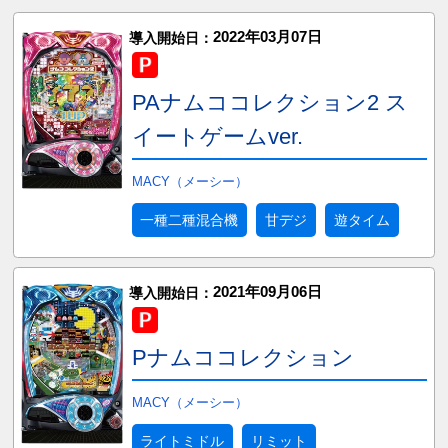
2022年03月07日
導入開始日：
PAナムココレクション2 ス
イートゲームver.
MACY（メーシー）
一種二種混合機
甘デジ
遊タイム
2021年09月06日
導入開始日：
Pナムココレクション
MACY（メーシー）
ライトミドル
リミット