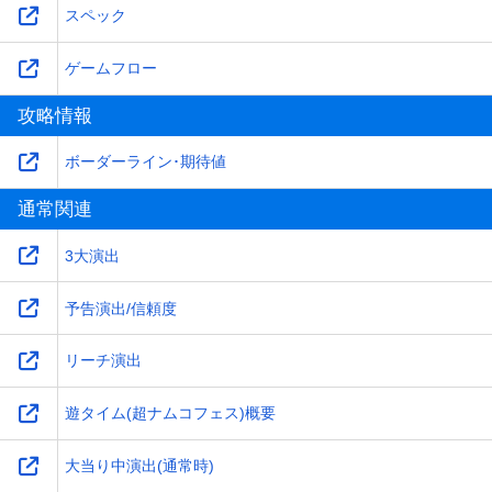
スペック
ゲームフロー
攻略情報
ボーダーライン･期待値
通常関連
3大演出
予告演出/信頼度
リーチ演出
遊タイム(超ナムコフェス)概要
大当り中演出(通常時)