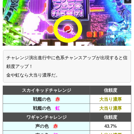
チャレンジ演出進行中に色系チャンスアップが出現すると信
頼度アップ！
金や虹なら大当り濃厚だ。
スカイキッドチャレンジ
信頼度
戦艦の色
赤
大当り濃厚
戦艦の色
虹
大当り濃厚
ワギャンチャレンジ
信頼度
声の色
赤
43.7%