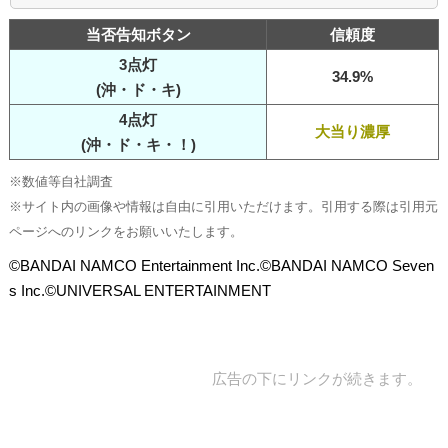
当否告知ボタン
信頼度
3点灯
34.9%
(沖・ド・キ)
4点灯
大当り濃厚
(沖・ド・キ・！)
※数値等自社調査
※サイト内の画像や情報は自由に引用いただけます。引用する際は引用元
ページへのリンクをお願いいたします。
©BANDAI NAMCO Entertainment Inc.©BANDAI NAMCO Seven
s Inc.©UNIVERSAL ENTERTAINMENT
広告の下にリンクが続きます。