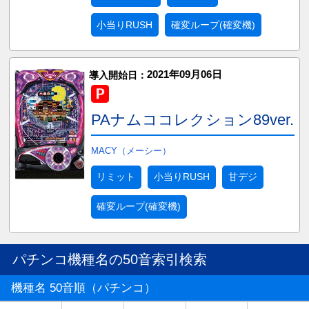
小当りRUSH
確変ループ(確変機)
2021年09月06日
導入開始日：
PAナムココレクション89ver.
MACY（メーシー）
リミット
小当りRUSH
甘デジ
確変ループ(確変機)
パチンコ機種名の50音索引検索
機種名 50音順（パチンコ）