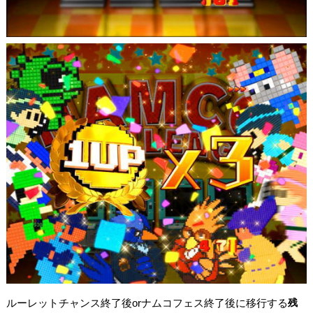
ルーレットチャンス終了後orナムコフェス終了後に移行する
残