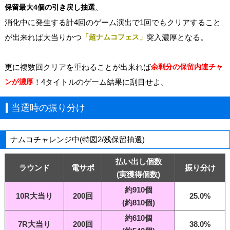
保留最大4個の引き戻し抽選
。
消化中に発生する計4回のゲーム演出で1回でもクリアすること
が出来れば大当りかつ
「超ナムコフェス」
突入濃厚となる。
更に複数回クリアを重ねることが出来れば
余剰分の保留内連チャ
ンが濃厚
！4タイトルのゲーム結果に刮目せよ。
当選時の振り分け
ナムコチャレンジ中(特図2/残保留抽選)
払い出し個数
ラウンド
電サポ
振り分け
(実獲得個数)
約910個
10R大当り
200回
25.0%
(約810個)
約610個
7R大当り
200回
38.0%