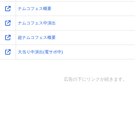
ナムコフェス概要
ナムコフェス中演出
超ナムコフェス概要
大当り中演出(電サポ中)
広告の下にリンクが続きます。