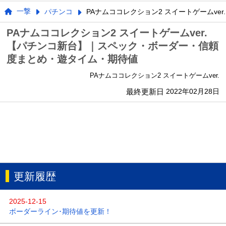
一撃
パチンコ
PAナムココレクション2 スイートゲームver.
PAナムココレクション2 スイートゲームver.
【パチンコ新台】｜スペック・ボーダー・信頼
度まとめ・遊タイム・期待値
PAナムココレクション2 スイートゲームver.
最終更新日
2022年02月28日
更新履歴
2025-12-15
ボーダーライン･期待値を更新！