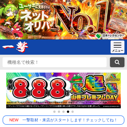
NEW
一撃取材・来店がスタートします！チェックしてね！