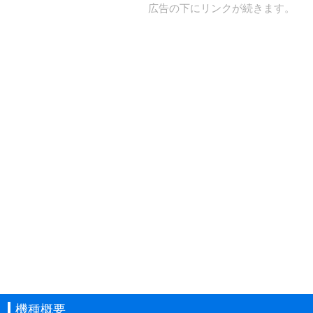
広告の下にリンクが続きます。
機種概要