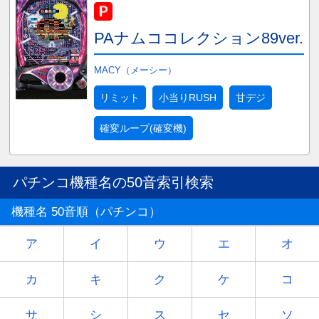
PAナムココレクション89ver.
MACY（メーシー）
リミット
小当りRUSH
甘デジ
確変ループ(確変機)
パチンコ機種名の50音索引検索
機種名 50音順（パチンコ）
ア
イ
ウ
エ
オ
カ
キ
ク
ケ
コ
サ
シ
ス
セ
ソ