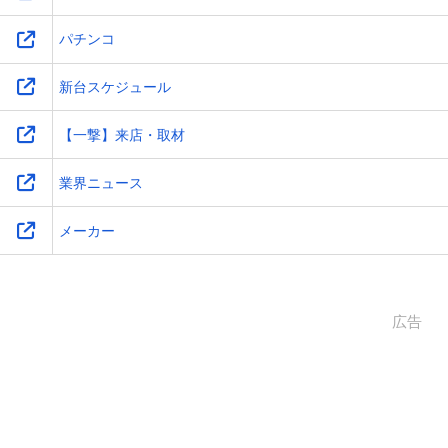
パチンコ
新台スケジュール
【一撃】来店・取材
業界ニュース
メーカー
広告