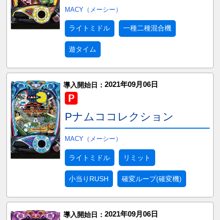
MACY（メーシー）
ライトミドル
一種二種混合機
遊タイム
2021年09月06日
導入開始日：
Pナムココレクション
MACY（メーシー）
ライトミドル
リミット
小当りRUSH
確変ループ(確変機)
2021年09月06日
導入開始日：