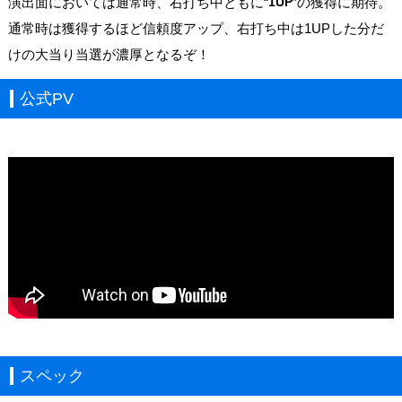
演出面においては通常時、右打ち中ともに“
1UP
”の獲得に期待。
通常時は獲得するほど信頼度アップ、右打ち中は1UPした分だ
けの大当り当選が濃厚となるぞ！
公式PV
スペック