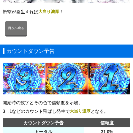
斬撃が発生すれば
大当り濃厚
！
目次へ戻る
カウントダウン予告
開始時の数字とその色で信頼度を示唆。
3→1などのカウント飛ばし発生で
大当り濃厚
となる。
カウントダウン予告
信頼度
トータル
31.0%