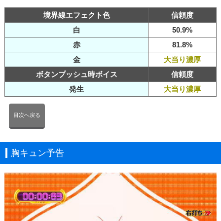
境界線エフェクト色
信頼度
白
50.9%
赤
81.8%
金
大当り濃厚
ボタンプッシュ時ボイス
信頼度
発生
大当り濃厚
目次へ戻る
胸キュン予告