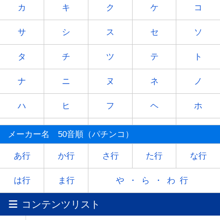
カ
キ
ク
ケ
コ
サ
シ
ス
セ
ソ
タ
チ
ツ
テ
ト
ナ
ニ
ヌ
ネ
ノ
ハ
ヒ
フ
ヘ
ホ
マ
ミ
ム
メ
モ
メーカー名 50音順（パチンコ）
ヤ
-
ユ
-
ヨ
あ行
か行
さ行
た行
な行
ラ
リ
ル
レ
ロ
は行
ま行
や・ら・わ行
コンテンツリスト
ワ
-
-
-
-