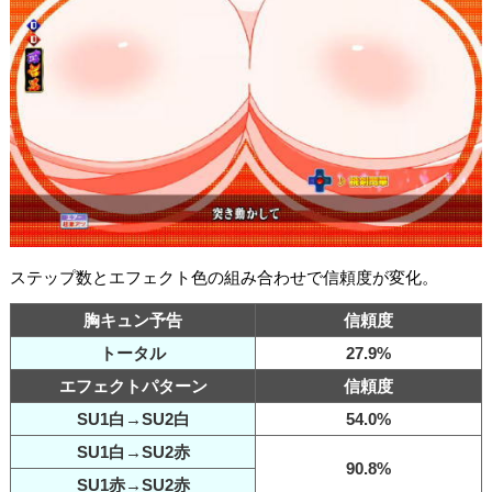
ステップ数とエフェクト色の組み合わせで信頼度が変化。
胸キュン予告
信頼度
トータル
27.9%
エフェクトパターン
信頼度
SU1白→SU2白
54.0%
SU1白→SU2赤
90.8%
SU1赤→SU2赤