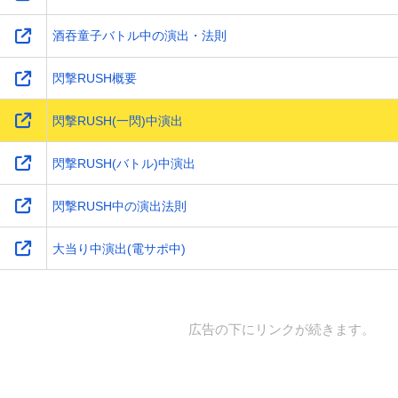
酒吞童子バトル中の演出・法則
閃撃RUSH概要
閃撃RUSH(一閃)中演出
閃撃RUSH(バトル)中演出
閃撃RUSH中の演出法則
大当り中演出(電サポ中)
広告の下にリンクが続きます。