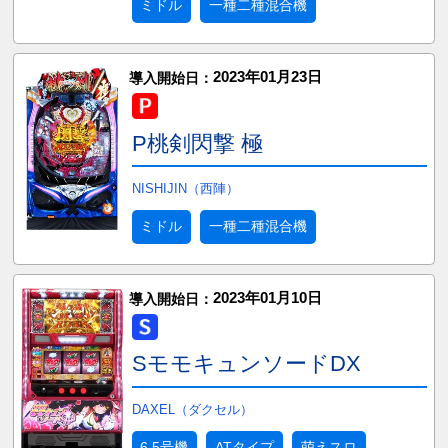
ミドル
一種二種混合機
2023年01月23日
導入開始日：
P桃剣閃撃 極
NISHIJIN（西陣）
ミドル
一種二種混合機
2023年01月10日
導入開始日：
SモモキュンソードDX
DAXEL（ダクセル）
6.5号機
ATタイプ
萌えスロ