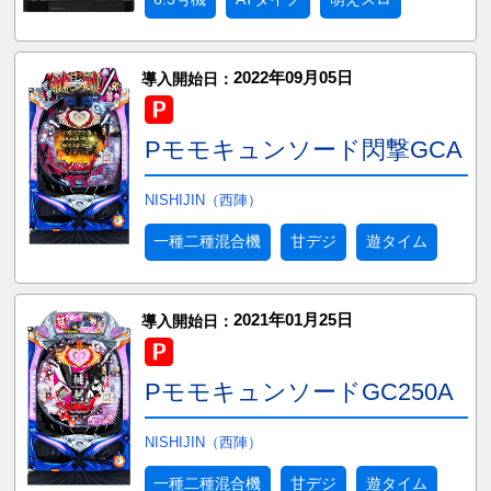
2022年09月05日
導入開始日：
Pモモキュンソード閃撃GCA
NISHIJIN（西陣）
一種二種混合機
甘デジ
遊タイム
2021年01月25日
導入開始日：
PモモキュンソードGC250A
NISHIJIN（西陣）
一種二種混合機
甘デジ
遊タイム