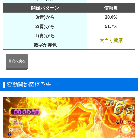
開始パターン
信頼度
3(青)から
20.0%
2(青)から
51.7%
1(青)から
大当り濃厚
数字が赤色
目次へ戻る
変動開始図柄予告