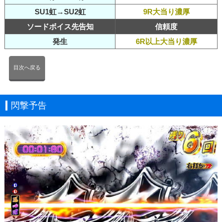
SU1虹→SU2虹
9R大当り濃厚
ソードボイス先告知
信頼度
発生
6R以上大当り濃厚
目次へ戻る
閃撃予告