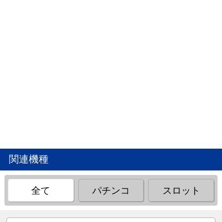
関連機種
全て
パチンコ
スロット