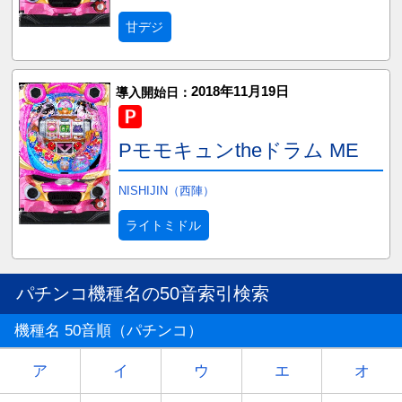
甘デジ
2018年11月19日
導入開始日：
Pモモキュンtheドラム ME
NISHIJIN（西陣）
ライトミドル
パチンコ機種名の50音索引検索
機種名 50音順（パチンコ）
ア
イ
ウ
エ
オ