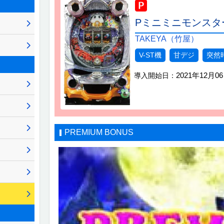
Pミニミニモンスタ
TAKEYA（竹屋）
V-ST機
甘デジ
突然
2021年12月0
導入開始日：
PREMIUM BONUS