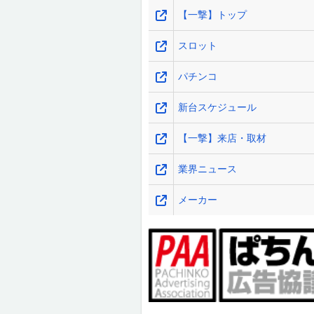
【一撃】トップ
スロット
パチンコ
新台スケジュール
【一撃】来店・取材
業界ニュース
メーカー