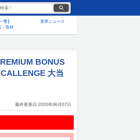
一撃】
業界ニュース
店・取材
EMIUM BONUS
 CALLENGE 大当
最終更新日
2020年06月07日