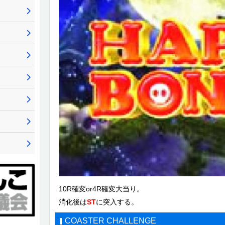
10R確変or4R確変大当り。
消化後は
ST
に突入する。
COASTER CHALLENGE