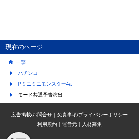
現在のページ
一撃
パチンコ
Pミニミニモンスター4a
モード共通予告演出
広告掲載/お問合せ
｜
免責事項/プライバシーポリシー
利用規約
｜
運営元
｜
人材募集