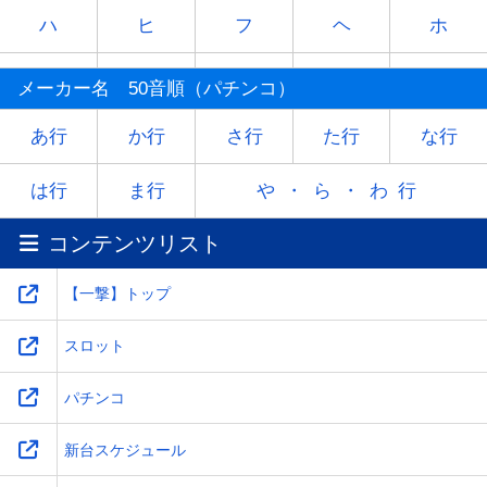
ハ
ヒ
フ
ヘ
ホ
マ
ミ
ム
メ
モ
メーカー名 50音順（パチンコ）
ヤ
-
ユ
-
ヨ
あ行
か行
さ行
た行
な行
ラ
リ
ル
レ
ロ
は行
ま行
や・ら・わ行
コンテンツリスト
ワ
-
-
-
-
【一撃】トップ
スロット
パチンコ
新台スケジュール