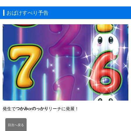
おばけすべり予告
発生で
つかみ
or
のっかり
リーチに発展！
目次へ戻る