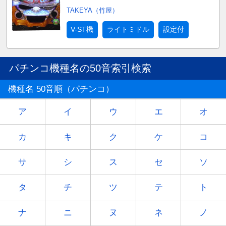
TAKEYA（竹屋）
V-ST機
ライトミドル
設定付
パチンコ機種名の50音索引検索
機種名 50音順（パチンコ）
ア
イ
ウ
エ
オ
カ
キ
ク
ケ
コ
サ
シ
ス
セ
ソ
タ
チ
ツ
テ
ト
ナ
ニ
ヌ
ネ
ノ