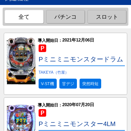
全て
パチンコ
スロット
2021年12月06日
導入開始日：
Pミニミニモンスタードラム
TAKEYA（竹屋）
V-ST機
甘デジ
突然時短
2020年07月20日
導入開始日：
Pミニミニモンスター4LM