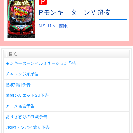
PモンキーターンⅥ超抜
NISHIJIN（西陣）
目次
モンキーターンイルミネーション予告
チャレンジ系予告
熱波特訓予告
動物シルエットSU予告
アニメ名言予告
ありさ怒りの制裁予告
7図柄テンパイ煽り予告