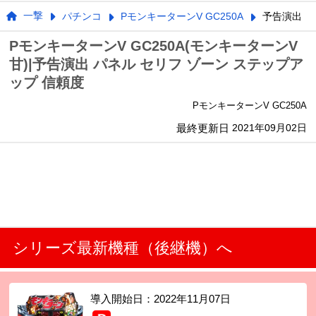
一撃
パチンコ
PモンキーターンV GC250A
予告演出
PモンキーターンV GC250A(モンキーターンV
甘)|予告演出 パネル セリフ ゾーン ステップア
ップ 信頼度
PモンキーターンV GC250A
最終更新日
2021年09月02日
シリーズ最新機種（後継機）へ
導入開始日：
2022年11月07日