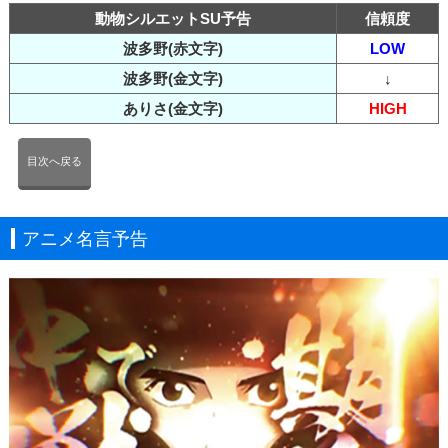
動物シルエットSU予告
信頼度
波多野(赤文字)
LOW
波多野(金文字)
↓
ありさ(金文字)
HIGH
目次へ戻る
アニメ名言予告