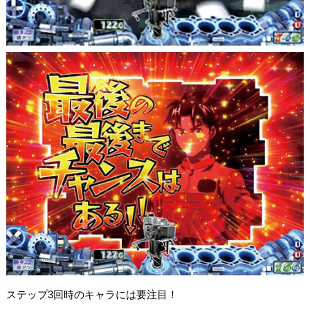
ステップ3回時のキャラには要注目！