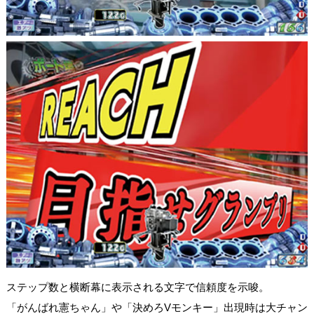
ステップ数と横断幕に表示される文字で信頼度を示唆。
「がんばれ憲ちゃん」や「決めろVモンキー」出現時は大チャン