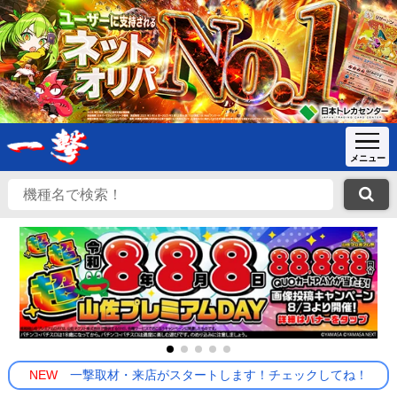
NEW
一撃取材・来店がスタートします！チェックしてね！