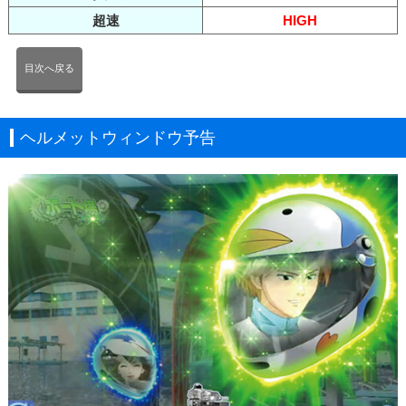
超速
HIGH
目次へ戻る
ヘルメットウィンドウ予告