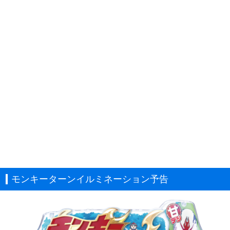
モンキーターンイルミネーション予告