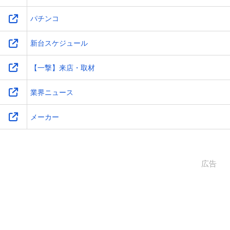
パチンコ
新台スケジュール
【一撃】来店・取材
業界ニュース
メーカー
広告