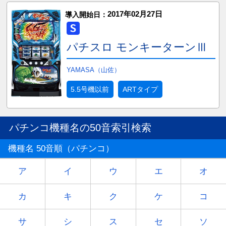
2017年02月27日
導入開始日：
パチスロ モンキーターンⅢ
YAMASA（山佐）
5.5号機以前
ARTタイプ
パチンコ機種名の50音索引検索
機種名 50音順（パチンコ）
ア
イ
ウ
エ
オ
カ
キ
ク
ケ
コ
サ
シ
ス
セ
ソ