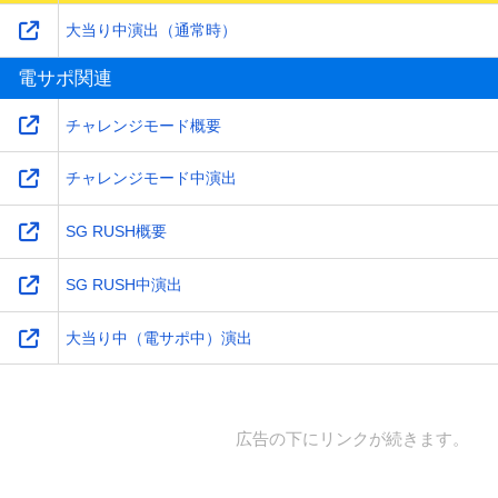
大当り中演出（通常時）
電サポ関連
チャレンジモード概要
チャレンジモード中演出
SG RUSH概要
SG RUSH中演出
大当り中（電サポ中）演出
広告の下にリンクが続きます。