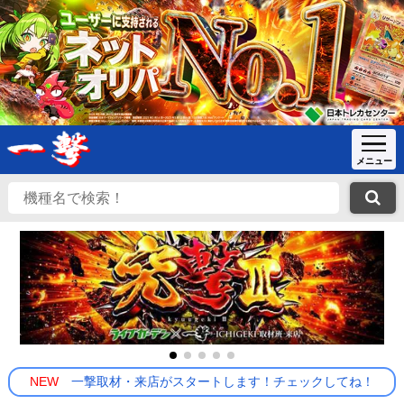
NEW
一撃取材・来店がスタートします！チェックしてね！