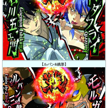
【ルパン&銭形】