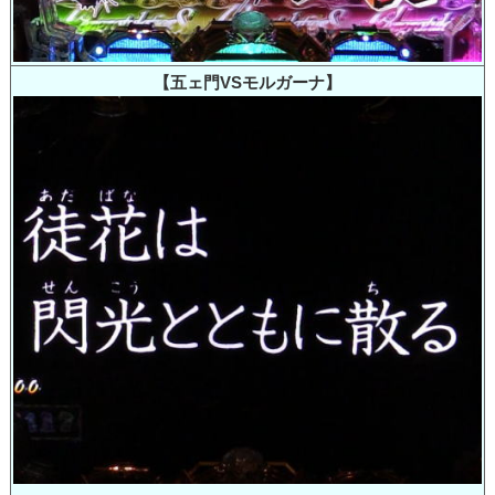
【五ェ門VSモルガーナ】