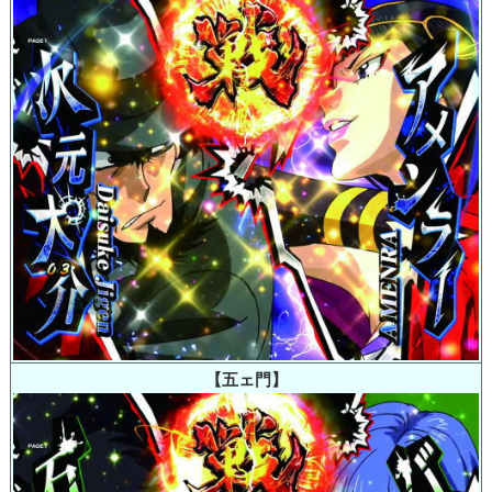
【五ェ門】