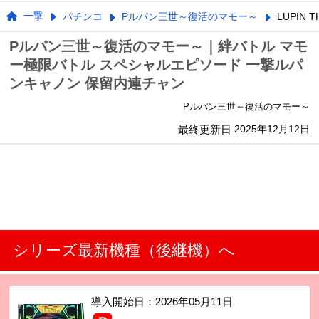
一撃
パチンコ
Pルパン三世～復活のマモー～
LUPIN 
Pルパン三世～復活のマモー～｜絆バトル マモ
ー極限バトル スペシャルエピソード 一撃ルパ
ンキャノン 保留内連チャン
Pルパン三世～復活のマモー～
最終更新日
2025年12月12日
シリーズ最新機種（後継機）へ
導入開始日：
2026年05月11日