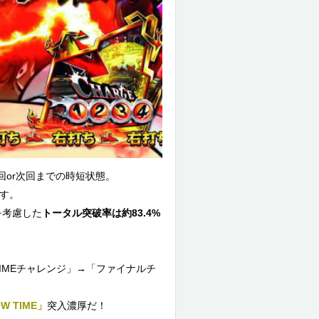
0回or次回までの時短状態。
す。
を考慮した
トータル突破率は約83.4%
 TIMEチャレンジ」→「ファイナルチ
OW TIME」
突入濃厚だ！