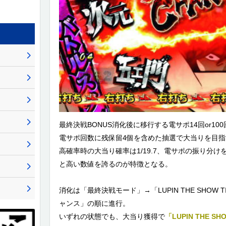
最終決戦BONUS消化後に移行する電サポ14回or10
電サポ回数に残保留4個を含めた抽選で大当りを目指
高確率時の大当り確率は1/19.7、電サポの振り分け
と高い数値を誇るのが特徴となる。
消化は「最終決戦モード」→「LUPIN THE SHOW
ャンス」の順に進行。
いずれの状態でも、大当り獲得で
「LUPIN THE SH