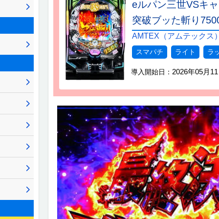
eルパン三世VSキャッ
突破ブッた斬り750
AMTEX（アムテックス
スマパチ
ライト
ラ
2026年05月1
導入開始日：