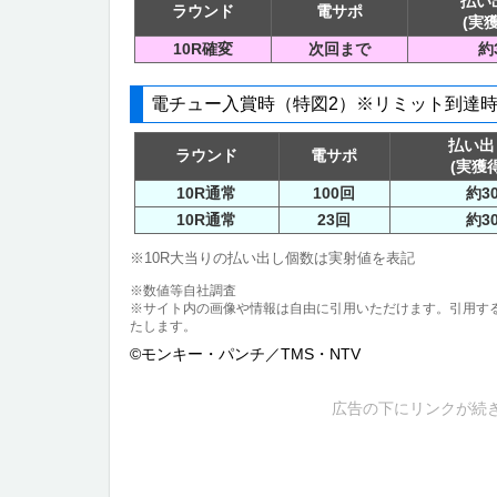
払い
ラウンド
電サポ
(実
10R確変
次回まで
約
電チュー入賞時（特図2）※リミット到達
払い出
ラウンド
電サポ
(実獲
10R通常
100回
約3
10R通常
23回
約3
※10R大当りの払い出し個数は実射値を表記
※数値等自社調査
※サイト内の画像や情報は自由に引用いただけます。引用す
たします。
©モンキー・パンチ／TMS・NTV
広告の下にリンクが続