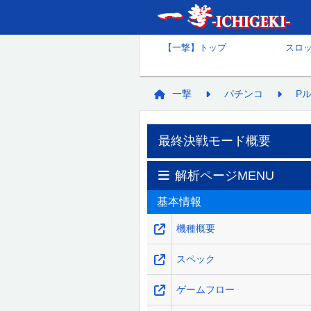
【一撃】トップ
スロ
一撃
パチンコ
P
最終決戦モード概要
解析ページMENU
基本情報
機種概要
スペック
ゲームフロー