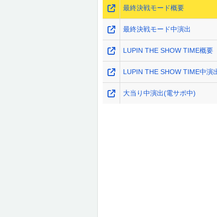
最終決戦モード概要
最終決戦モード中演出
LUPIN THE SHOW TIME概要
LUPIN THE SHOW TIME中演
大当り中演出(電サポ中)