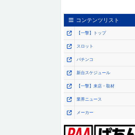
コンテンツリスト
【一撃】トップ
スロット
パチンコ
新台スケジュール
【一撃】来店・取材
業界ニュース
メーカー