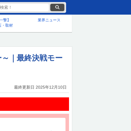
一撃】
業界ニュース
店・取材
ー～｜最終決戦モー
最終更新日
2025年12月10日