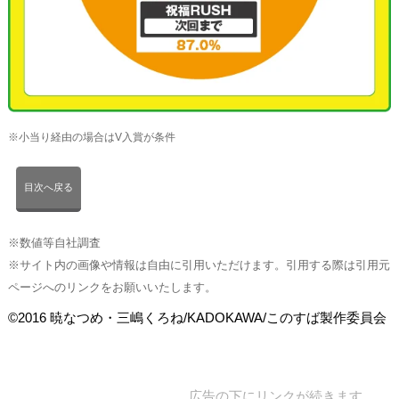
※小当り経由の場合はV入賞が条件
目次へ戻る
※数値等自社調査
※サイト内の画像や情報は自由に引用いただけます。引用する際は引用元
ページへのリンクをお願いいたします。
©2016 暁なつめ・三嶋くろね/KADOKAWA/このすば製作委員会
広告の下にリンクが続きます。