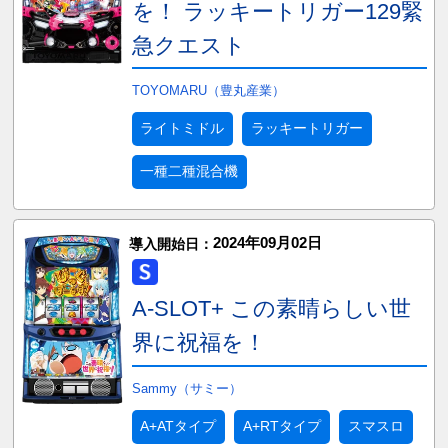
を！ ラッキートリガー129緊
急クエスト
TOYOMARU（豊丸産業）
ライトミドル
ラッキートリガー
一種二種混合機
2024年09月02日
導入開始日：
A-SLOT+ この素晴らしい世
界に祝福を！
Sammy（サミー）
A+ATタイプ
A+RTタイプ
スマスロ