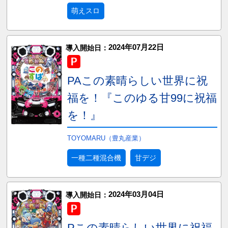
萌えスロ
2024年07月22日
導入開始日：
PAこの素晴らしい世界に祝
福を！『このゆる甘99に祝福
を！』
TOYOMARU（豊丸産業）
一種二種混合機
甘デジ
2024年03月04日
導入開始日：
Pこの素晴らしい世界に祝福