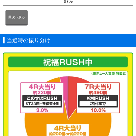
97%
目次へ戻る
当選時の振り分け