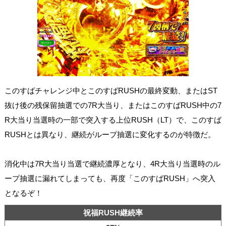
このすばチャレンジ中とこのすばRUSHの最終変動、またはST
抜け後の残保留抽選での7R大当り、またはこのすばRUSH中の7
R大当り当選時の一部で突入する上位RUSH（LT）で、このすば
RUSHとは異なり、継続がループ抽選に変化するのが特徴だ。
消化中は7R大当り当選で継続濃厚となり、4R大当り当選時のル
ープ抽選に漏れてしまっても、再度「このすばRUSH」へ突入
となるぞ！
祝福RUSH継続率