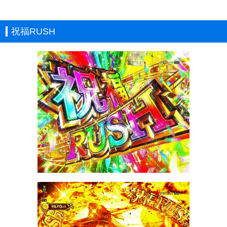
祝福RUSH