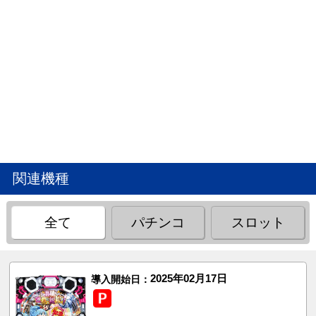
関連機種
全て
パチンコ
スロット
2025年02月17日
導入開始日：