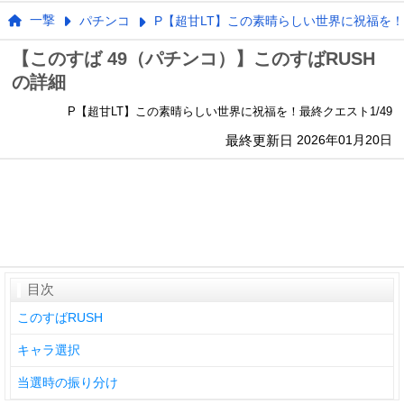
一撃
パチンコ
P【超甘LT】この素晴らしい世界に祝福を！最
【このすば 49（パチンコ）】このすばRUSH
の詳細
P【超甘LT】この素晴らしい世界に祝福を！最終クエスト1/49
最終更新日
2026年01月20日
目次
このすばRUSH
キャラ選択
当選時の振り分け