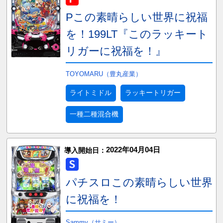
Pこの素晴らしい世界に祝福
を！199LT『このラッキート
リガーに祝福を！』
TOYOMARU（豊丸産業）
ライトミドル
ラッキートリガー
一種二種混合機
2022年04月04日
導入開始日：
パチスロこの素晴らしい世界
に祝福を！
Sammy（サミー）