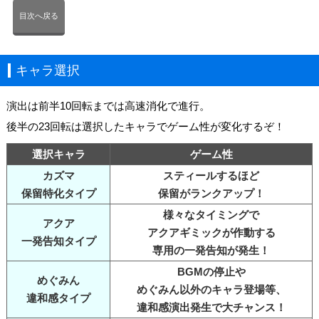
目次へ戻る
キャラ選択
演出は前半10回転までは高速消化で進行。
後半の23回転は選択したキャラでゲーム性が変化するぞ！
選択キャラ
ゲーム性
カズマ
スティールするほど
保留特化タイプ
保留がランクアップ！
様々なタイミングで
アクア
アクアギミックが作動する
一発告知タイプ
専用の一発告知が発生！
BGMの停止や
めぐみん
めぐみん以外のキャラ登場等、
違和感タイプ
違和感演出発生で大チャンス！