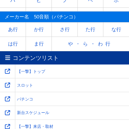
ハ
ヒ
フ
ヘ
ホ
マ
ミ
ム
メ
モ
メーカー名 50音順（パチンコ）
ヤ
-
ユ
-
ヨ
あ行
か行
さ行
た行
な行
ラ
リ
ル
レ
ロ
は行
ま行
や・ら・わ行
コンテンツリスト
ワ
-
-
-
-
【一撃】トップ
スロット
パチンコ
新台スケジュール
【一撃】来店・取材