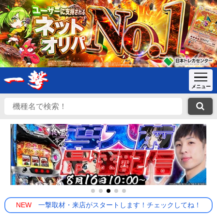
NEW
一撃取材・来店がスタートします！チェックしてね！