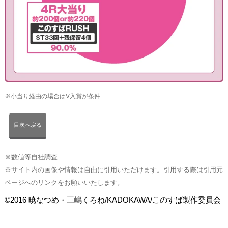
※小当り経由の場合はV入賞が条件
目次へ戻る
※数値等自社調査
※サイト内の画像や情報は自由に引用いただけます。引用する際は引用元
ページへのリンクをお願いいたします。
©2016 暁なつめ・三嶋くろね/KADOKAWA/このすば製作委員会