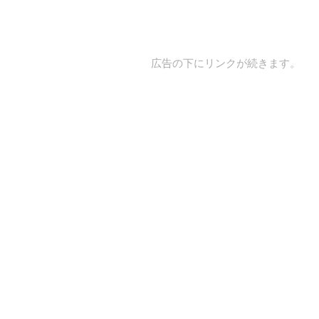
広告の下にリンクが続きます。