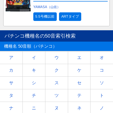
YAMASA（山佐）
5.5号機以前
ARTタイプ
パチンコ機種名の50音索引検索
機種名 50音順（パチンコ）
ア
イ
ウ
エ
オ
カ
キ
ク
ケ
コ
サ
シ
ス
セ
ソ
タ
チ
ツ
テ
ト
ナ
ニ
ヌ
ネ
ノ