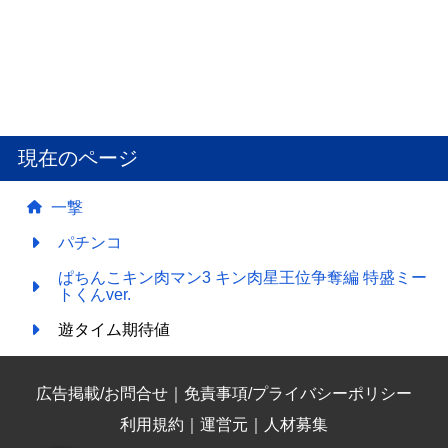
現在のページ
一撃
パチンコ
ぱちんこキン肉マン3 キン肉星王位争奪編 特盛ミー
トくんver.
遊タイム期待値
広告掲載/お問合せ
｜
免責事項/プライバシーポリシー
利用規約
｜
運営元
｜
人材募集