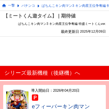
一撃
パチンコ
ぱちんこキン肉マン3 キン肉星王位争奪編 特
【ミートくん遊タイム】 | 期待値
ぱちんこキン肉マン3 キン肉星王位争奪編 特盛ミートくんver.
最終更新日
2025年12月09日
シリーズ最新機種（後継機）へ
導入開始日：
2026年04月20日
eフィーバーキン肉マン