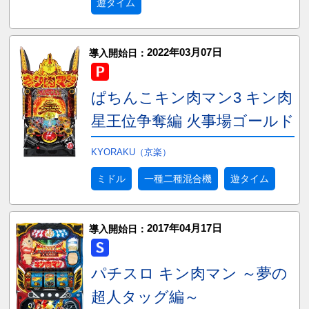
遊タイム
2022年03月07日
導入開始日：
ぱちんこキン肉マン3 キン肉
星王位争奪編 火事場ゴールド
KYORAKU（京楽）
ミドル
一種二種混合機
遊タイム
2017年04月17日
導入開始日：
パチスロ キン肉マン ～夢の
超人タッグ編～