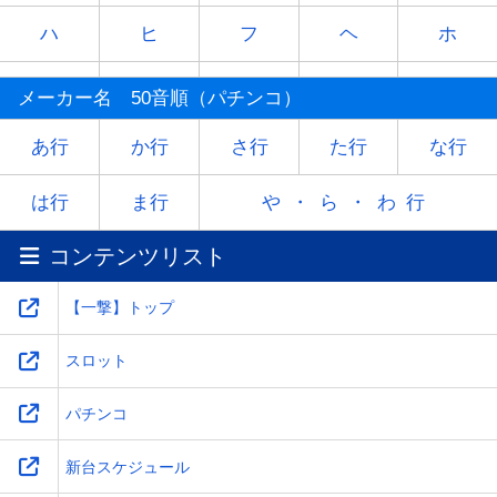
ハ
ヒ
フ
ヘ
ホ
マ
ミ
ム
メ
モ
メーカー名 50音順（パチンコ）
ヤ
-
ユ
-
ヨ
あ行
か行
さ行
た行
な行
ラ
リ
ル
レ
ロ
は行
ま行
や・ら・わ行
コンテンツリスト
ワ
-
-
-
-
【一撃】トップ
スロット
パチンコ
新台スケジュール