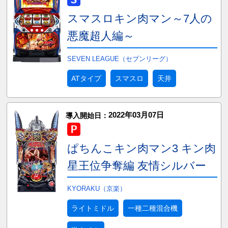
スマスロキン肉マン～7人の
悪魔超人編～
SEVEN LEAGUE（セブンリーグ）
ATタイプ
スマスロ
天井
2022年03月07日
導入開始日：
ぱちんこキン肉マン3 キン肉
星王位争奪編 友情シルバー
KYORAKU（京楽）
ライトミドル
一種二種混合機