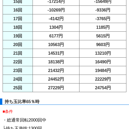
15回
-17214円
-15649円
16回
-10269円
-9336円
17回
-4142円
-3765円
18回
1304円
1185円
19回
6177円
5615円
20回
10563円
9603円
21回
14531円
13210円
22回
18138円
16490円
23回
21432円
19484円
24回
24452円
22229円
25回
27229円
24754円
持ち玉比率65％時
■条件
・総通常回転2000回中
└持ち玉遊技:1300回