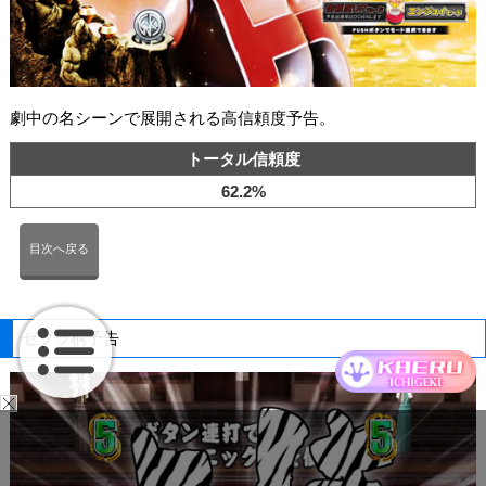
劇中の名シーンで展開される高信頼度予告。
トータル信頼度
62.2%
目次へ戻る
ゼブラ柄予告