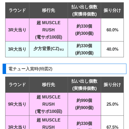
払い出し個数
ラウンド
移行先
振り分け
(実獲得個数)
超 MUSCLE
約330個
3R大当り
RUSH
60.0%
(約300個)
(電サポ100回)
約330個
夕方背景(CZ)
3R大当り
40.0%
※2
(約300個)
電チュー入賞時(特図2)
払い出し個数
ラウンド
移行先
振り分け
(実獲得個数)
超 MUSCLE
約990個
9R大当り
RUSH
25.0%
(約900個)
(電サポ100回)
超 MUSCLE
約330個
3R大当り
RUSH
67.5%