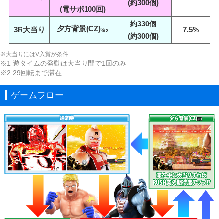
(約300個)
(電サポ100回)
約330個
夕方背景(CZ)
3R大当り
7.5%
※2
(約300個)
※大当りにはV入賞が条件
※1 遊タイムの発動は大当り間で1回のみ
※2 29回転まで滞在
ゲームフロー