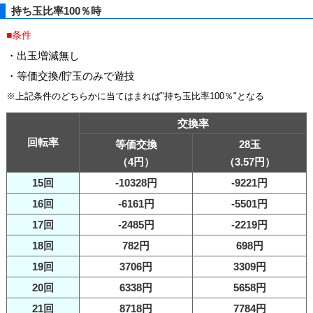
持ち玉比率100％時
■条件
・出玉増減無し
・等価交換/貯玉のみで遊技
※上記条件のどちらかに当てはまれば"持ち玉比率100％"となる
交換率
回転率
等価交換
28玉
（4円）
（3.57円）
15回
-10328円
-9221円
16回
-6161円
-5501円
17回
-2485円
-2219円
18回
782円
698円
19回
3706円
3309円
20回
6338円
5658円
21回
8718円
7784円