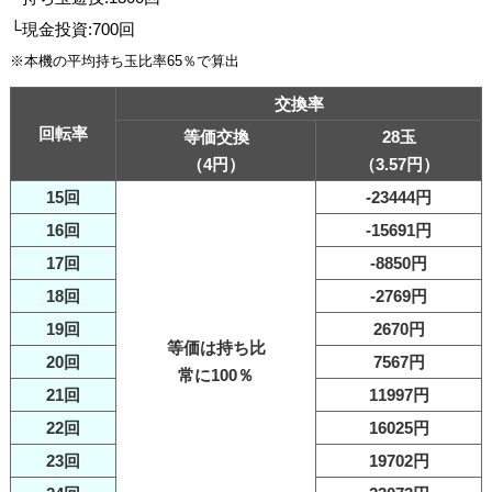
└現金投資:700回
※本機の平均持ち玉比率65％で算出
交換率
回転率
等価交換
28玉
（4円）
（3.57円）
15回
-23444円
16回
-15691円
17回
-8850円
18回
-2769円
19回
2670円
等価は持ち比
20回
7567円
常に100％
21回
11997円
22回
16025円
23回
19702円