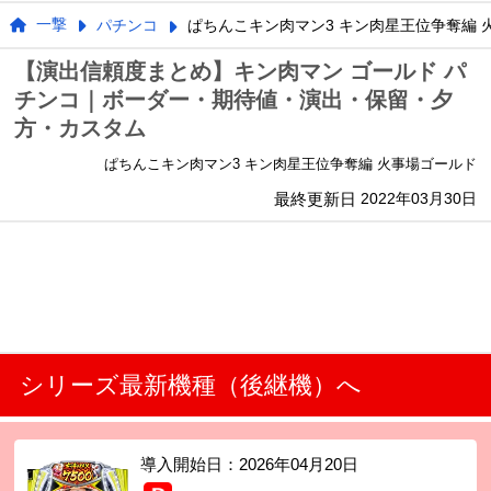
一撃
パチンコ
ぱちんこキン肉マン3 キン肉星王位争奪編 
【演出信頼度まとめ】キン肉マン ゴールド パ
チンコ｜ボーダー・期待値・演出・保留・夕
方・カスタム
ぱちんこキン肉マン3 キン肉星王位争奪編 火事場ゴールド
最終更新日
2022年03月30日
シリーズ最新機種（後継機）へ
導入開始日：
2026年04月20日