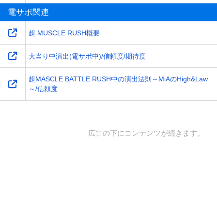
電サポ関連
超 MUSCLE RUSH概要
大当り中演出(電サポ中)/信頼度/期待度
超MASCLE BATTLE RUSH中の演出法則～MiAのHigh&Law
～/信頼度
広告の下にコンテンツが続きます。