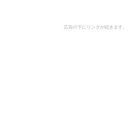
広告の下にリンクが続きます。