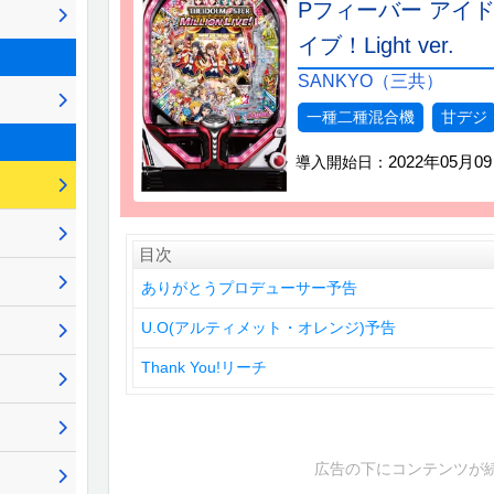
Pフィーバー アイ
イブ！Light ver.
SANKYO（三共）
一種二種混合機
甘デジ
2022年05月0
導入開始日：
目次
ありがとうプロデューサー予告
U.O(アルティメット・オレンジ)予告
Thank You!リーチ
広告の下にコンテンツが