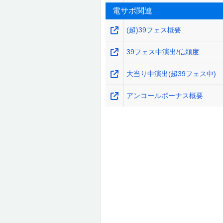
電サポ関連
(超)39フェス概要
39フェス中演出/信頼度
大当り中演出(超39フェス中)
アンコールボーナス概要