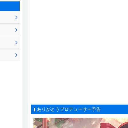
ありがとうプロデューサー予告