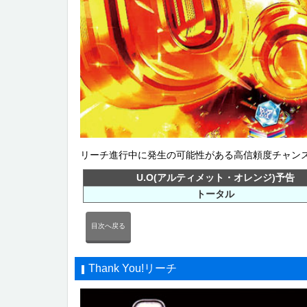
リーチ進行中に発生の可能性がある高信頼度チャン
U.O(アルティメット・オレンジ)予告
トータル
目次へ戻る
Thank You!リーチ