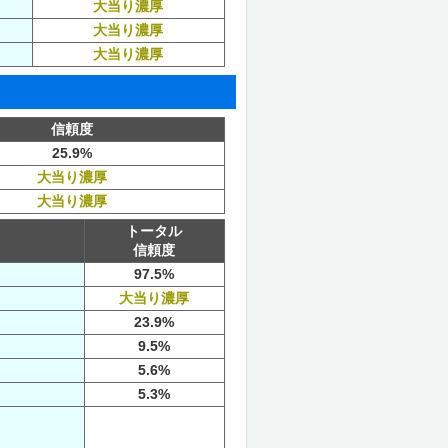
大当り濃厚
大当り濃厚
大当り濃厚
信頼度
25.9%
大当り濃厚
大当り濃厚
トータル
信頼度
97.5%
大当り濃厚
23.9%
9.5%
5.6%
5.3%