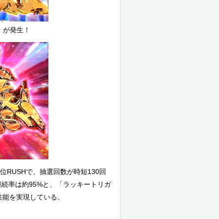
」が発生！
位RUSHで、抽選回数が時短130回
継続率は約95%と、「ラッキートリガ
性能を実現している。