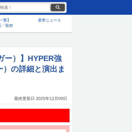
一撃】
業界ニュース
店・取材
ー）】HYPER強
ー）の詳細と演出ま
最終更新日
2025年12月09日