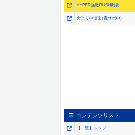
HYPER強敵RUSH概要
大当り中演出(電サポ中)
コンテンツリスト
【一撃】トップ