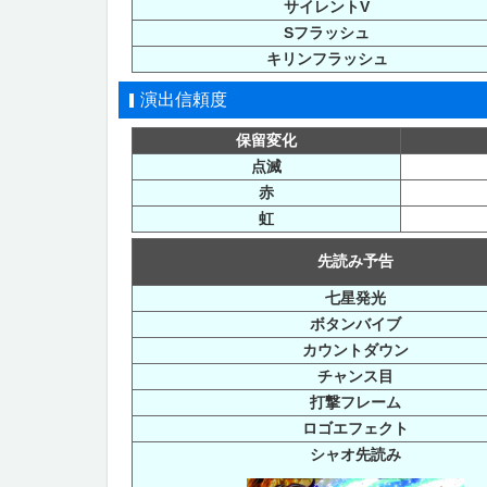
サイレントV
Sフラッシュ
キリンフラッシュ
演出信頼度
保留変化
点滅
赤
虹
先読み予告
七星発光
ボタンバイブ
カウントダウン
チャンス目
打撃フレーム
ロゴエフェクト
シャオ先読み