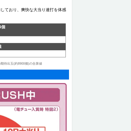
加しており、爽快な大当り連打を体感
4個
値
の期待出玉(約8900個)の合算値