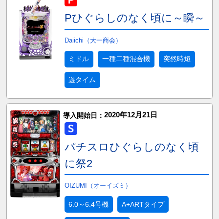
Pひぐらしのなく頃に～瞬～
Daiichi（大一商会）
ミドル
一種二種混合機
突然時短
遊タイム
2020年12月21日
導入開始日：
パチスロひぐらしのなく頃
に祭2
OIZUMI（オーイズミ）
6.0～6.4号機
A+ARTタイプ