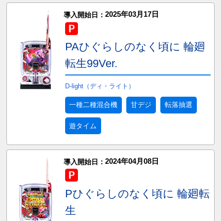
2025年03月17日
導入開始日：
PAひぐらしのなく頃に 輪廻
転生99Ver.
D-light（ディ・ライト）
一種二種混合機
甘デジ
転落抽選
遊タイム
2024年04月08日
導入開始日：
Pひぐらしのなく頃に 輪廻転
生