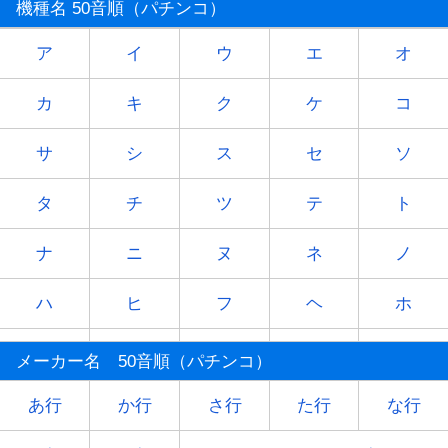
機種名 50音順（パチンコ）
ア
イ
ウ
エ
オ
カ
キ
ク
ケ
コ
サ
シ
ス
セ
ソ
タ
チ
ツ
テ
ト
ナ
ニ
ヌ
ネ
ノ
ハ
ヒ
フ
ヘ
ホ
マ
ミ
ム
メ
モ
メーカー名 50音順（パチンコ）
ヤ
-
ユ
-
ヨ
あ行
か行
さ行
た行
な行