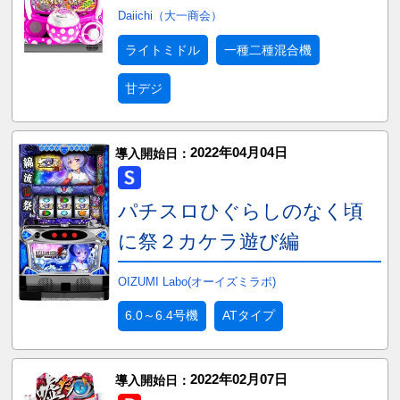
Daiichi（大一商会）
ライトミドル
一種二種混合機
甘デジ
2022年04月04日
導入開始日：
パチスロひぐらしのなく頃
に祭２カケラ遊び編
OIZUMI Labo(オーイズミラボ)
6.0～6.4号機
ATタイプ
2022年02月07日
導入開始日：