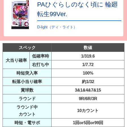
PAひぐらしのなく頃に 輪廻
転生99Ver.
D-light（ディ・ライト）
スペック
数値
低確率時
1/319.6
大当り確率
右打ち中
1/7.72
時短突入率
100%
転落小当り確率
約1/32
賞球数
3&1&4&7&15
ラウンド
9R/6R/3R
ラウンド中
10カウント
カウント
時短・電サポ
1回or5回or99回