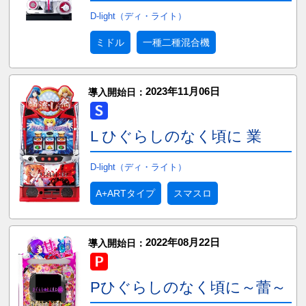
D-light（ディ・ライト）
ミドル
一種二種混合機
2023年11月06日
導入開始日：
L ひぐらしのなく頃に 業
D-light（ディ・ライト）
A+ARTタイプ
スマスロ
2022年08月22日
導入開始日：
Pひぐらしのなく頃に～蕾～