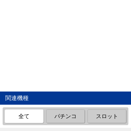
関連機種
全て
パチンコ
スロット