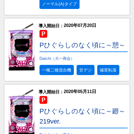
ノーマル(A)タイプ
2020年07月20日
導入開始日：
Pひぐらしのなく頃に～憩～
Daiichi（大一商会）
一種二種混合機
甘デジ
確変転落
2020年05月11日
導入開始日：
Pひぐらしのなく頃に～廻～
219ver.