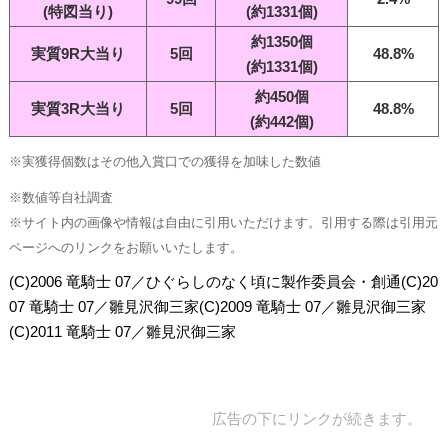
(特図当り)
(約1331個)
約1350個
実質9R大当り
5回
48.8%
(約1331個)
約450個
実質3R大当り
5回
48.8%
(約442個)
※実獲得個数はその他入賞口での獲得を加味した数値
※数値等自社調査
※サイト内の画像や情報は自由に引用いただけます。引用する際は引用元
ページへのリンクをお願いいたします。
(C)2006 竜騎士 07／ひぐらしのなく頃に製作委員会・創通(C)20
07 竜騎士 07／雛見沢御三家(C)2009 竜騎士 07／雛見沢御三家
(C)2011 竜騎士 07／雛見沢御三家
広告の下にリンクが続きます。