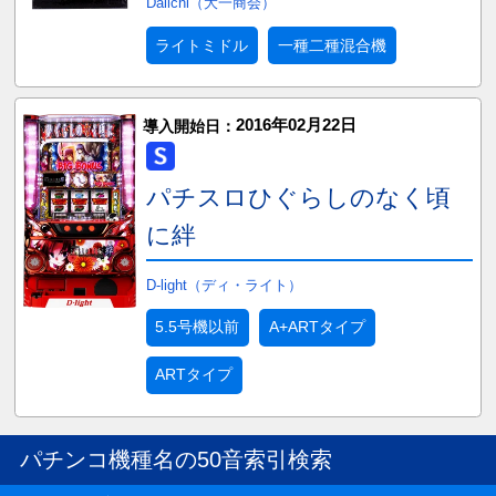
Daiichi（大一商会）
ライトミドル
一種二種混合機
2016年02月22日
導入開始日：
パチスロひぐらしのなく頃
に絆
D-light（ディ・ライト）
5.5号機以前
A+ARTタイプ
ARTタイプ
パチンコ機種名の50音索引検索