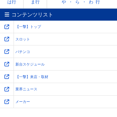
ラ
リ
ル
レ
ロ
は行
ま行
や・ら・わ行
コンテンツリスト
ワ
-
-
-
-
【一撃】トップ
スロット
パチンコ
新台スケジュール
【一撃】来店・取材
業界ニュース
メーカー