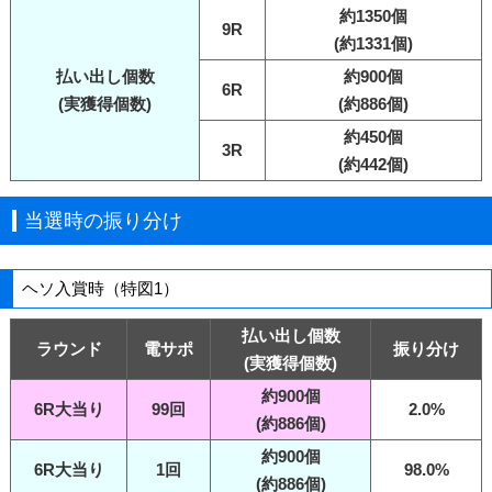
約1350個
9R
(約1331個)
払い出し個数
約900個
6R
(実獲得個数)
(約886個)
約450個
3R
(約442個)
当選時の振り分け
ヘソ入賞時（特図1）
払い出し個数
ラウンド
電サポ
振り分け
(実獲得個数)
約900個
6R大当り
99回
2.0%
(約886個)
約900個
6R大当り
1回
98.0%
(約886個)