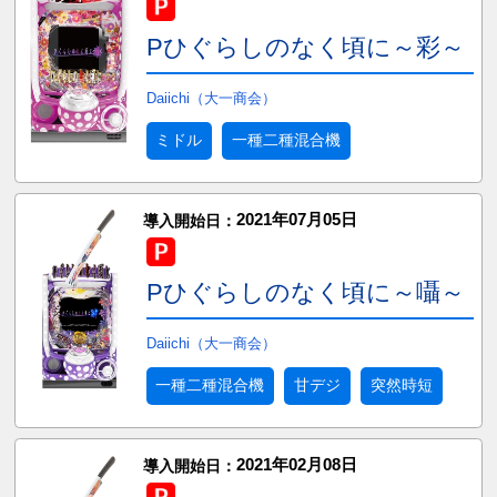
Pひぐらしのなく頃に～彩～
Daiichi（大一商会）
ミドル
一種二種混合機
2021年07月05日
導入開始日：
Pひぐらしのなく頃に～囁～
Daiichi（大一商会）
一種二種混合機
甘デジ
突然時短
2021年02月08日
導入開始日：