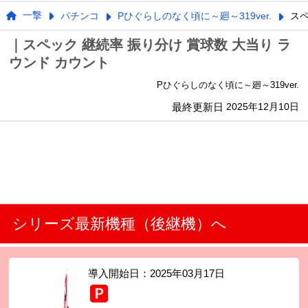
一撃
パチンコ
Pひぐらしのなく頃に～廻～319ver.
ス
｜スペック 継続率 振り分け 賞球数 大当り ラ
ウンド カウント
Pひぐらしのなく頃に～廻～319ver.
最終更新日
2025年12月10日
シリーズ最新機種（後継機）へ
導入開始日：
2025年03月17日