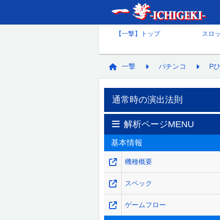
【一撃】トップ
スロ
一撃
パチンコ
P
通常時の演出法則
解析ページMENU
基本情報
機種概要
スペック
ゲームフロー