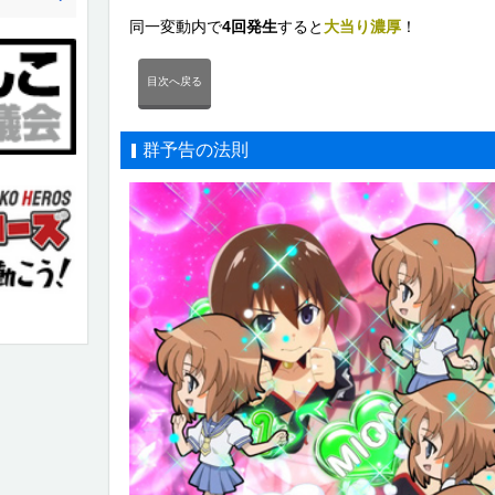
同一変動内で
4回発生
すると
大当り濃厚
！
目次へ戻る
群予告の法則