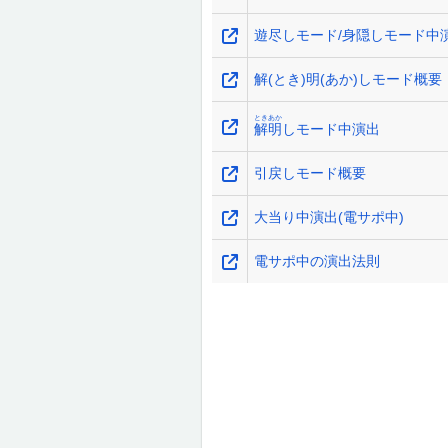
遊尽しモード/身隠しモード中
解(とき)明(あか)しモード概要
とき
あか
解
明
しモード中演出
引戻しモード概要
大当り中演出(電サポ中)
電サポ中の演出法則