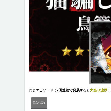
同じエピソードに
2回連続で発展
すると
大当り濃厚
！
目次へ戻る