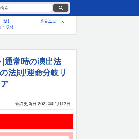
一撃】
業界ニュース
店・取材
|通常時の演出法
告の法則/運命分岐リ
ミア
最終更新日
2022年01月12日