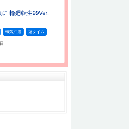
 輪廻転生99Ver.
転落抽選
遊タイム
7日