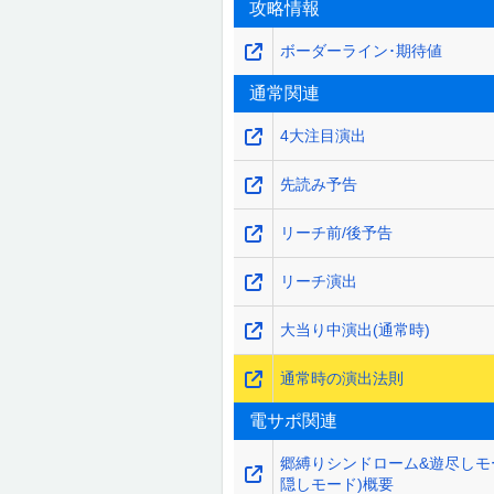
攻略情報
ボーダーライン･期待値
通常関連
4大注目演出
先読み予告
リーチ前/後予告
リーチ演出
大当り中演出(通常時)
通常時の演出法則
電サポ関連
郷縛りシンドローム&遊尽しモ
隠しモード)概要