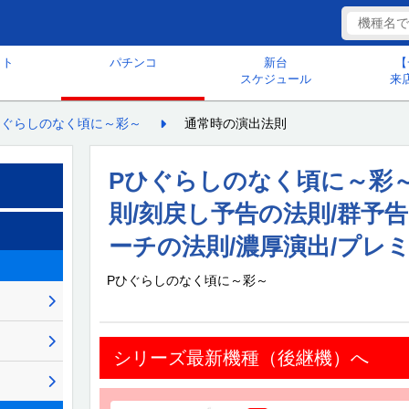
ット
パチンコ
新台
【
スケジュール
来
ひぐらしのなく頃に～彩～
通常時の演出法則
Pひぐらしのなく頃に～彩～
則/刻戻し予告の法則/群予
ーチの法則/濃厚演出/プレ
Pひぐらしのなく頃に～彩～
シリーズ最新機種（後継機）へ