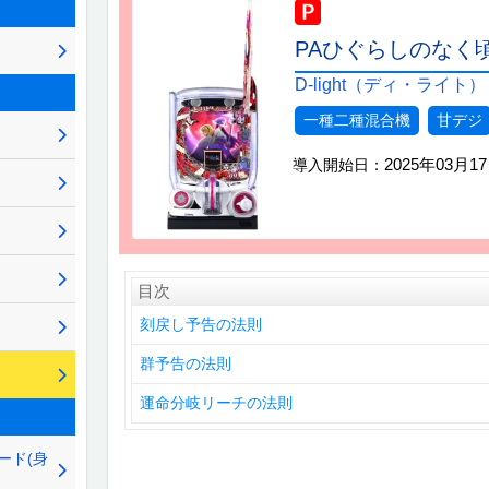
PAひぐらしのなく頃に
D-light（ディ・ライト）
一種二種混合機
甘デジ
2025年03月1
導入開始日：
目次
刻戻し予告の法則
群予告の法則
運命分岐リーチの法則
ード(身