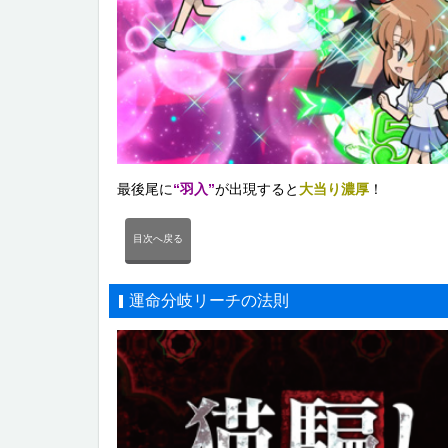
最後尾に
“羽入”
が出現すると
大当り濃厚
！
目次へ戻る
運命分岐リーチの法則