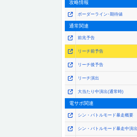
攻略情報
ボーダーライン･期待値
通常関連
前兆予告
リーチ前予告
リーチ後予告
リーチ演出
大当たり中演出(通常時)
電サポ関連
シン・バトルモード暴走概要
シン・バトルモード暴走中演