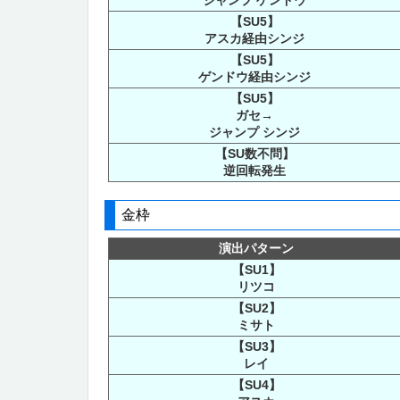
ジャンプ ゲンドウ
【SU5】
アスカ経由シンジ
【SU5】
ゲンドウ経由シンジ
【SU5】
ガセ→
ジャンプ シンジ
【SU数不問】
逆回転発生
金枠
演出パターン
【SU1】
リツコ
【SU2】
ミサト
【SU3】
レイ
【SU4】