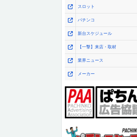
スロット
パチンコ
新台スケジュール
【一撃】来店・取材
業界ニュース
メーカー