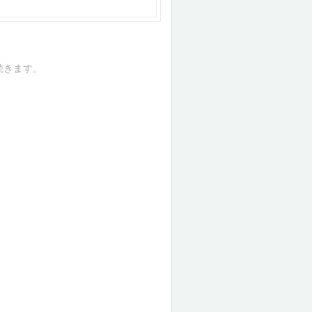
続きます。