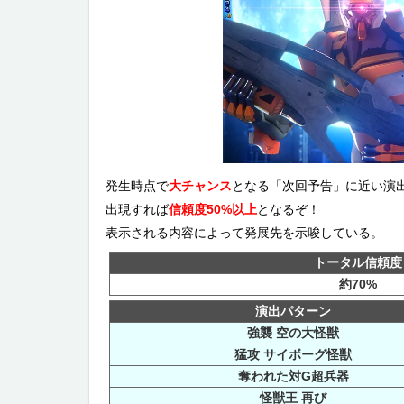
発生時点で
大チャンス
となる「次回予告」に近い演
出現すれば
信頼度50%以上
となるぞ！
表示される内容によって発展先を示唆している。
トータル信頼度
約70%
演出パターン
強襲 空の大怪獣
猛攻 サイボーグ怪獣
奪われた対G超兵器
怪獣王 再び