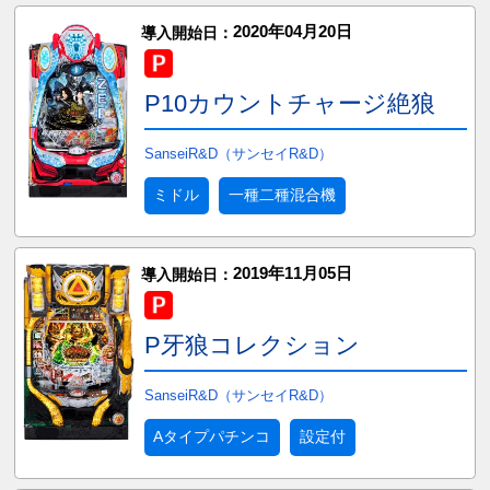
2020年04月20日
導入開始日：
P10カウントチャージ絶狼
SanseiR&D（サンセイR&D）
ミドル
一種二種混合機
2019年11月05日
導入開始日：
P牙狼コレクション
SanseiR&D（サンセイR&D）
Aタイプパチンコ
設定付