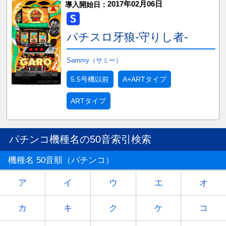
2017年02月06日
導入開始日：
パチスロ牙狼‐守りし者‐
Sammy（サミー）
5.5号機以前
A+ARTタイプ
ARTタイプ
パチンコ機種名の50音索引検索
機種名 50音順（パチンコ）
ア
イ
ウ
エ
オ
カ
キ
ク
ケ
コ