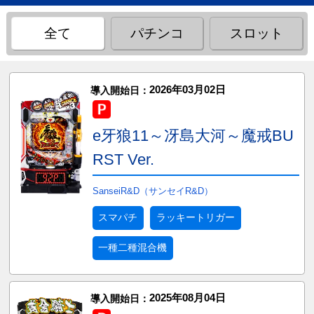
全て
パチンコ
スロット
2026年03月02日
導入開始日：
e牙狼11～冴島大河～魔戒BU
RST Ver.
SanseiR&D（サンセイR&D）
スマパチ
ラッキートリガー
一種二種混合機
2025年08月04日
導入開始日：