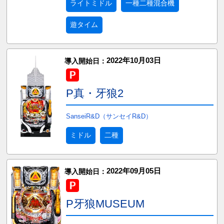
ライトミドル
一種二種混合機
遊タイム
2022年10月03日
導入開始日：
P真・牙狼2
SanseiR&D（サンセイR&D）
ミドル
二種
2022年09月05日
導入開始日：
P牙狼MUSEUM