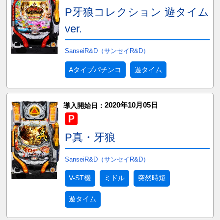
P牙狼コレクション 遊タイム
ver.
SanseiR&D（サンセイR&D）
Aタイプパチンコ
遊タイム
2020年10月05日
導入開始日：
P真・牙狼
SanseiR&D（サンセイR&D）
V-ST機
ミドル
突然時短
遊タイム