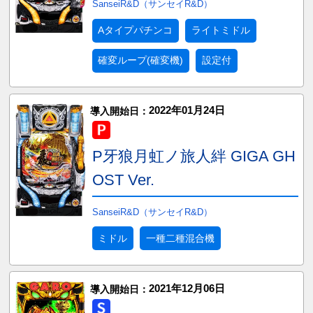
SanseiR&D（サンセイR&D）
Aタイプパチンコ
ライトミドル
確変ループ(確変機)
設定付
2022年01月24日
導入開始日：
P牙狼月虹ノ旅人絆 GIGA GH
OST Ver.
SanseiR&D（サンセイR&D）
ミドル
一種二種混合機
2021年12月06日
導入開始日：