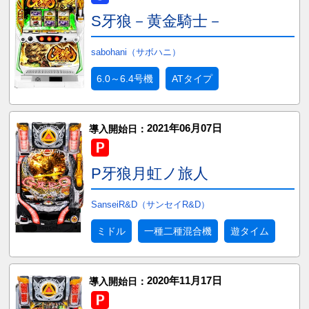
S牙狼－黄金騎士－
sabohani（サボハニ）
6.0～6.4号機
ATタイプ
2021年06月07日
導入開始日：
P牙狼月虹ノ旅人
SanseiR&D（サンセイR&D）
ミドル
一種二種混合機
遊タイム
2020年11月17日
導入開始日：