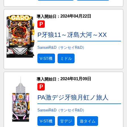
2024年04月22日
導入開始日：
P牙狼11～冴島大河～XX
SanseiR&D（サンセイR&D）
V-ST機
ミドル
2024年01月09日
導入開始日：
PA激デジ牙狼月虹ノ旅人
SanseiR&D（サンセイR&D）
V-ST機
甘デジ
遊タイム