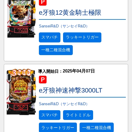
e牙狼12黄金騎士極限
SanseiR&D（サンセイR&D）
スマパチ
ラッキートリガー
一種二種混合機
2025年04月07日
導入開始日：
e牙狼神速神撃3000LT
SanseiR&D（サンセイR&D）
スマパチ
ライトミドル
ラッキートリガー
一種二種混合機