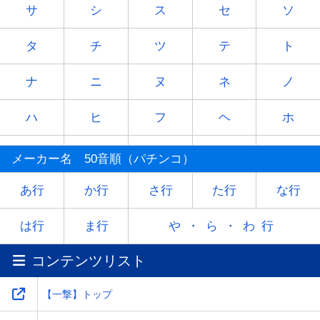
サ
シ
ス
セ
ソ
タ
チ
ツ
テ
ト
ナ
ニ
ヌ
ネ
ノ
ハ
ヒ
フ
ヘ
ホ
マ
ミ
ム
メ
モ
メーカー名 50音順（パチンコ）
ヤ
-
ユ
-
ヨ
あ行
か行
さ行
た行
な行
ラ
リ
ル
レ
ロ
は行
ま行
や・ら・わ行
コンテンツリスト
ワ
-
-
-
-
【一撃】トップ