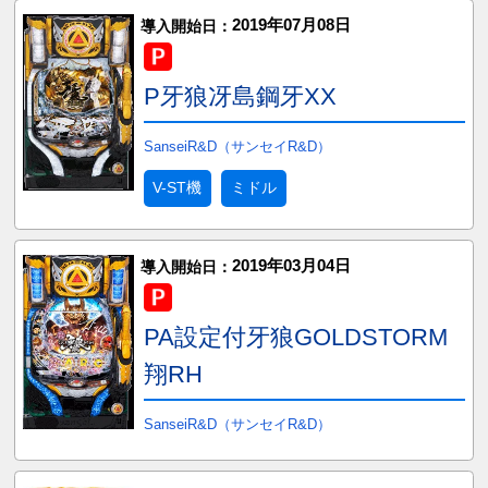
2019年07月08日
導入開始日：
P牙狼冴島鋼牙XX
SanseiR&D（サンセイR&D）
V-ST機
ミドル
2019年03月04日
導入開始日：
PA設定付牙狼GOLDSTORM
翔RH
SanseiR&D（サンセイR&D）