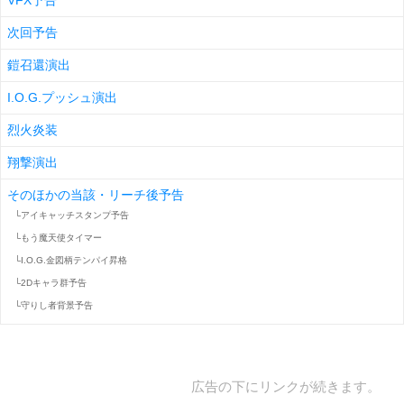
VFX予告
次回予告
鎧召還演出
I.O.G.プッシュ演出
烈火炎装
翔撃演出
そのほかの当該・リーチ後予告
└アイキャッチスタンプ予告
└もう魔天使タイマー
└I.O.G.金図柄テンパイ昇格
└2Dキャラ群予告
└守りし者背景予告
広告の下にリンクが続きます。