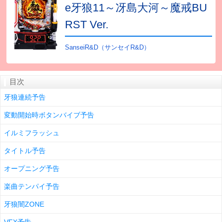
e牙狼11～冴島大河～魔戒BU
RST Ver.
SanseiR&D（サンセイR&D）
目次
牙狼連続予告
変動開始時ボタンバイブ予告
イルミフラッシュ
タイトル予告
オープニング予告
楽曲テンパイ予告
牙狼闇ZONE