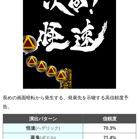
長めの画面暗転から発生する、発展先を示唆する高信頼度予
告。
演出パターン
信頼度
怪速
70.3%
(へデリック)
蒸鬼
71.4%
(ボエル)