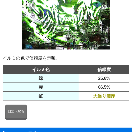
イルミの色で信頼度を示唆。
イルミ色
信頼度
緑
25.6%
赤
66.5%
虹
大当り濃厚
目次へ戻る