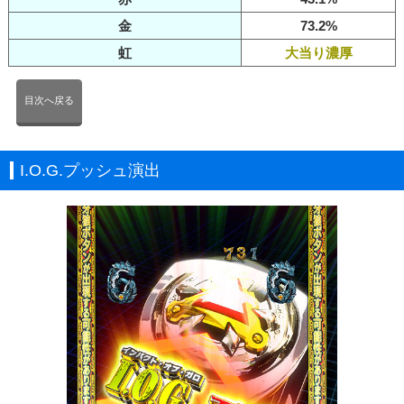
金
73.2%
虹
大当り濃厚
目次へ戻る
I.O.G.プッシュ演出