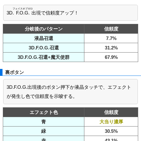
フェイスオブガロ
3D.
F.O.G.
出現で信頼度アップ！
分岐後のパターン
信頼度
液晶召還
7.7%
3D.F.O.G.召還
31.2%
3D.F.O.G.召還+魔天使群
67.9%
裏ボタン
3D.F.O.G.出現後のボタン押下か液晶タッチで、エフェクト
が発生し色で信頼度を示唆する。
エフェクト色
信頼度
青
大当り濃厚
緑
30.5%
赤
43.1%