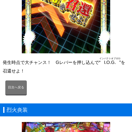
インパクトオブガロ
発生時点で大チャンス！ Gレバーを押し込んで“
I.O.G.
”を
召還せよ！
目次へ戻る
烈火炎装