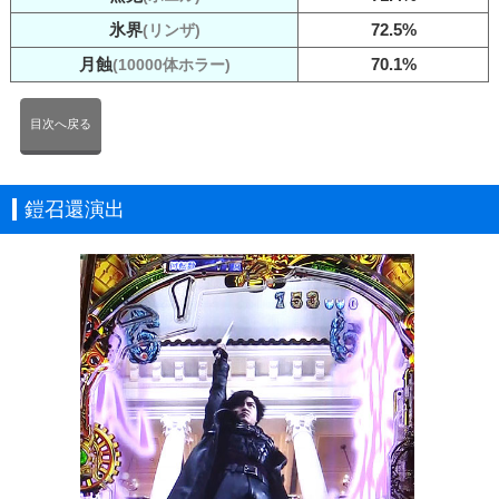
氷界
72.5%
(リンザ)
月蝕
70.1%
(10000体ホラー)
目次へ戻る
鎧召還演出