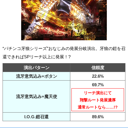
“パチンコ牙狼シリーズ”おなじみの発展分岐演出。牙狼の鎧を召
還できればSPリーチ以上に発展！?
演出パターン
信頼度
流牙意気込み+ボタン
22.6%
69.7%
リーチ演出にて
流牙意気込み+魔天使
翔撃ルート発展濃厚
通常ルートなら……!?
I.O.G.鎧召還
89.6%