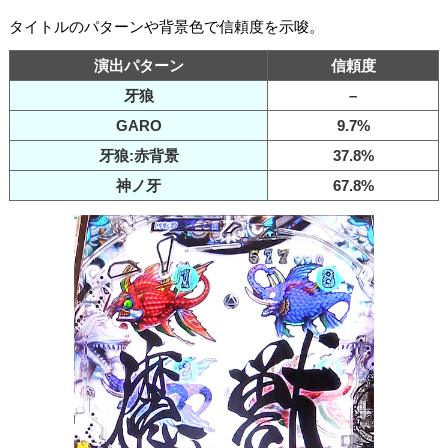
タイトルのパターンや背景色で信頼度を示唆。
演出パターン
信頼度
牙狼
–
GARO
9.7%
牙狼:赤背景
37.8%
神ノ牙
67.8%