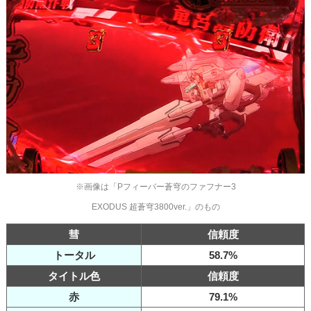
※画像は「Pフィーバー蒼穹のファフナー3
EXODUS 超蒼穹3800ver.」のもの
彗
信頼度
トータル
58.7%
タイトル色
信頼度
赤
79.1%