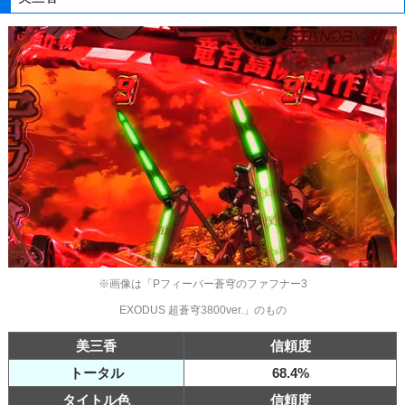
※画像は「Pフィーバー蒼穹のファフナー3
EXODUS 超蒼穹3800ver.」のもの
美三香
信頼度
トータル
68.4%
タイトル色
信頼度