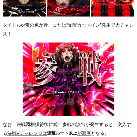
タイトルor帯の色が赤、または“覚醒カットイン”発生で大チャン
ス！
なお、決戦図柄獲得後に総士参戦の演出が発生すると、突入す
る
決戦Vチャレンジは
連撃ルート以上
が濃厚
となる。