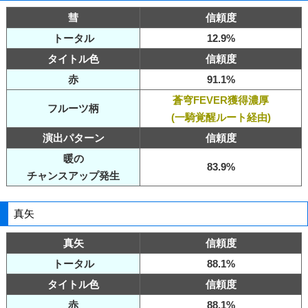
彗
信頼度
トータル
12.9%
タイトル色
信頼度
赤
91.1%
蒼穹FEVER獲得濃厚
フルーツ柄
(一騎覚醒ルート経由)
演出パターン
信頼度
暖の
83.9%
チャンスアップ発生
真矢
真矢
信頼度
トータル
88.1%
タイトル色
信頼度
赤
88.1%