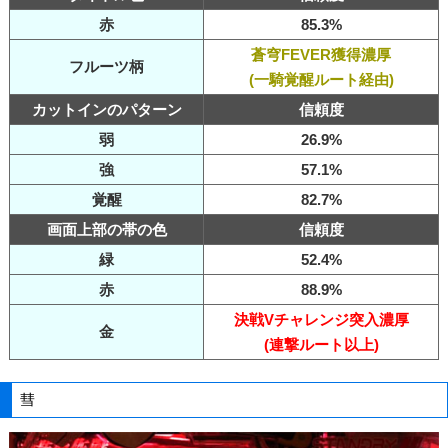
赤
85.3%
蒼穹FEVER獲得濃厚
フルーツ柄
(一騎覚醒ルート経由)
カットインのパターン
信頼度
弱
26.9%
強
57.1%
覚醒
82.7%
画面上部の帯の色
信頼度
緑
52.4%
赤
88.9%
決戦Vチャレンジ突入濃厚
金
(連撃ルート以上)
彗