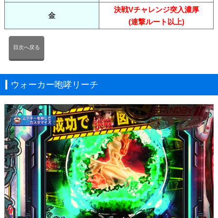
決戦Vチャレンジ突入濃厚
金
(連撃ルート以上)
目次へ戻る
ウォーカー咆哮リーチ