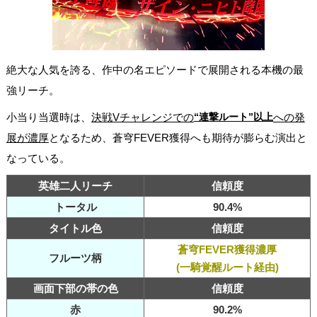
絶大な人気を誇る、作中の名エピソードで展開される本機の最
強リーチ。
小当り当選時は、
決戦Vチャレンジでの
“連撃ルート”以上
への発
展が濃厚
となるため、蒼穹FEVER獲得へも期待が膨らむ演出と
なっている。
英雄二人リーチ
信頼度
トータル
90.4%
タイトル色
信頼度
蒼穹FEVER獲得濃厚
フルーツ柄
(一騎覚醒ルート経由)
画面下部の帯の色
信頼度
赤
90.2%