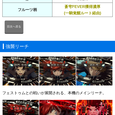
蒼穹FEVER獲得濃厚
フルーツ柄
(一騎覚醒ルート経由)
目次へ戻る
強襲リーチ
フェストゥムとの戦いが展開される、本機のメインリーチ。