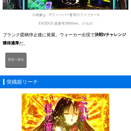
※画像は「Pフィーバー蒼穹のファフナー3
EXODUS 超蒼穹3800ver.」のもの
ブランク図柄停止後に発展。ウォーカー出現で
決戦Vチャレンジ
獲得濃厚
だ。
目次へ戻る
突織姫リーチ