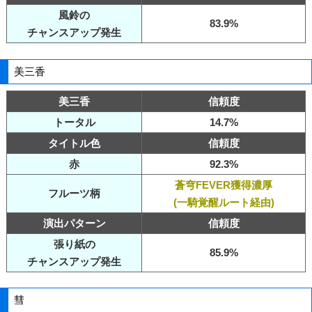
風鈴の
83.9%
チャンスアップ発生
美三香
美三香
信頼度
トータル
14.7%
タイトル色
信頼度
赤
92.3%
蒼穹FEVER獲得濃厚
フルーツ柄
(一騎覚醒ルート経由)
演出パターン
信頼度
張り紙の
85.9%
チャンスアップ発生
彗