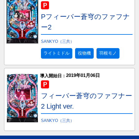
Pフィーバー蒼穹のファフナ
ー2
SANKYO（三共）
ライトミドル
役物機
羽根モノ
2019年01月06日
導入開始日：
フィーバー蒼穹のファフナー
2 Light ver.
SANKYO（三共）