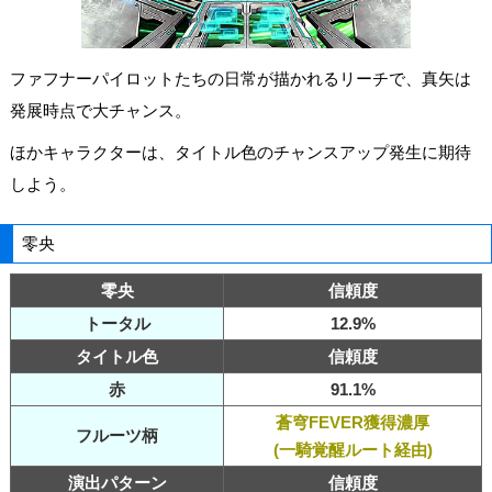
ファフナーパイロットたちの日常が描かれるリーチで、真矢は
発展時点で大チャンス。
ほかキャラクターは、タイトル色のチャンスアップ発生に期待
しよう。
零央
零央
信頼度
トータル
12.9%
タイトル色
信頼度
赤
91.1%
蒼穹FEVER獲得濃厚
フルーツ柄
(一騎覚醒ルート経由)
演出パターン
信頼度