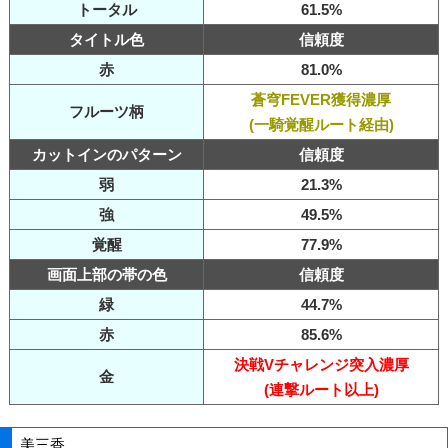
トータル
61.5%
タイトル色
信頼度
赤
81.0%
蒼穹FEVER獲得濃厚
フルーツ柄
(一騎覚醒ルート経由)
カットインのパターン
信頼度
弱
21.3%
強
49.5%
覚醒
77.9%
画面上部の帯の色
信頼度
緑
44.7%
赤
85.6%
決戦Vチャレンジ突入濃厚
金
(連撃ルート以上)
美三香