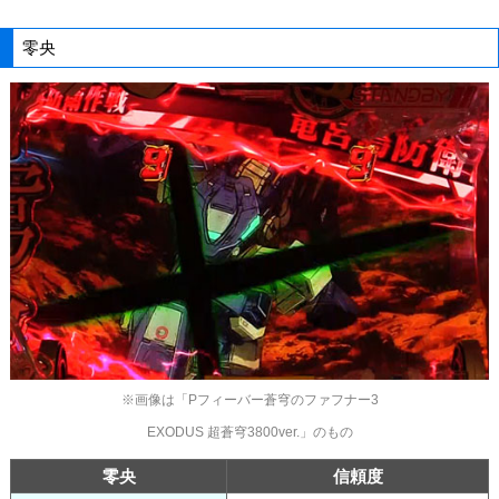
零央
※画像は「Pフィーバー蒼穹のファフナー3
EXODUS 超蒼穹3800ver.」のもの
零央
信頼度