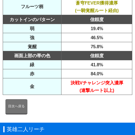
蒼穹FEVER獲得濃厚
フルーツ柄
(一騎覚醒ルート経由)
カットインのパターン
信頼度
弱
19.4%
強
46.5%
覚醒
75.8%
画面上部の帯の色
信頼度
緑
41.8%
赤
84.0%
決戦Vチャレンジ突入濃厚
金
(連撃ルート以上)
目次へ戻る
英雄二人リーチ