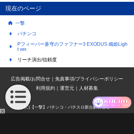
現在のページ
一撃
パチンコ
Pフィーバー蒼穹のファフナー3 EXODUS 織姫Ligh
t ver.
リーチ演出/信頼度
広告掲載/お問合せ
｜
免責事項/プライバシーポリシー
利用規約
｜
運営元
｜
人材募集
(C)【一撃】パチンコ・パチスロ新台解析攻略