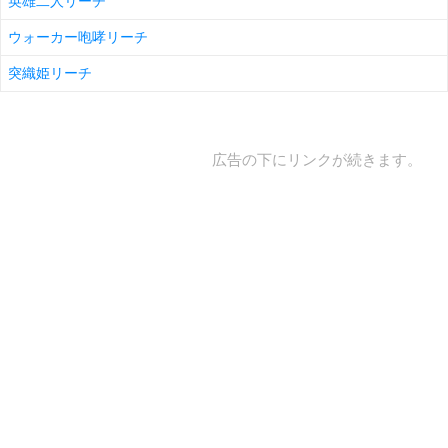
英雄二人リーチ
ウォーカー咆哮リーチ
突織姫リーチ
広告の下にリンクが続きます。