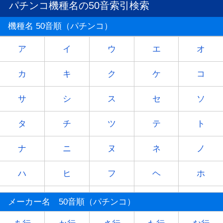
パチンコ機種名の50音索引検索
機種名 50音順（パチンコ）
ア
イ
ウ
エ
オ
カ
キ
ク
ケ
コ
サ
シ
ス
セ
ソ
タ
チ
ツ
テ
ト
ナ
ニ
ヌ
ネ
ノ
ハ
ヒ
フ
ヘ
ホ
マ
ミ
ム
メ
モ
メーカー名 50音順（パチンコ）