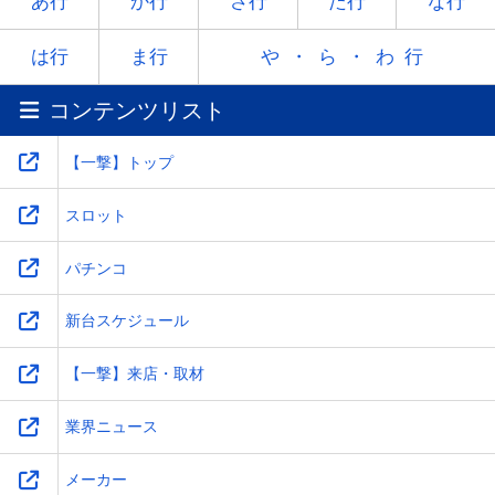
ヤ
-
ユ
-
ヨ
あ行
か行
さ行
た行
な行
ラ
リ
ル
レ
ロ
は行
ま行
や・ら・わ行
コンテンツリスト
ワ
-
-
-
-
【一撃】トップ
スロット
パチンコ
新台スケジュール
【一撃】来店・取材
業界ニュース
メーカー