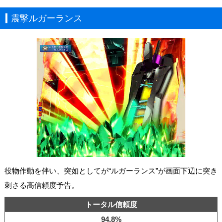
震撃ルガーランス
役物作動を伴い、突如としてが“ルガーランス”が画面下辺に突き
刺さる高信頼度予告。
トータル信頼度
94.8%