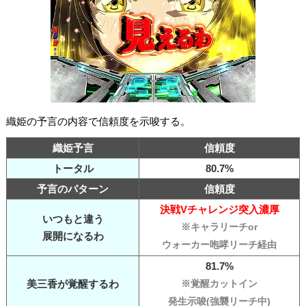
織姫の予言の内容で信頼度を示唆する。
織姫予言
信頼度
トータル
80.7%
予言のパターン
信頼度
決戦Vチャレンジ突入濃厚
いつもと違う
※キャラリーチor
展開になるわ
ウォーカー咆哮リーチ経由
81.7%
美三香が覚醒するわ
※覚醒カットイン
発生示唆(強襲リーチ中)