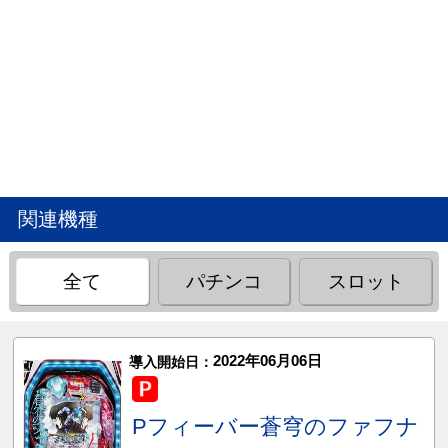
関連機種
全て
パチンコ
スロット
2022年06月06日
導入開始日：
Pフィーバー蒼穹のファフナ