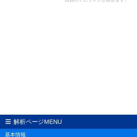
解析ページMENU
基本情報