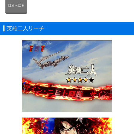
目次へ戻る
英雄二人リーチ