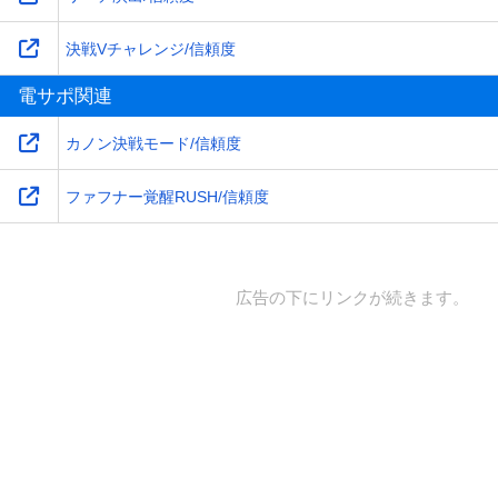
決戦Vチャレンジ/信頼度
電サポ関連
カノン決戦モード/信頼度
ファフナー覚醒RUSH/信頼度
広告の下にリンクが続きます。