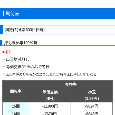
期待値
期待値(通常800回転時)
持ち玉比率100％時
■条件
・出玉増減無し
・等価交換/貯玉のみで遊技
※上記条件のどちらかに当てはまれば”持ち玉比率100％”となる
交換率
回転率
等価交換
28玉
（4円）
（3.57円）
15回
-11003円
-9824円
16回
-7670円
-6848円