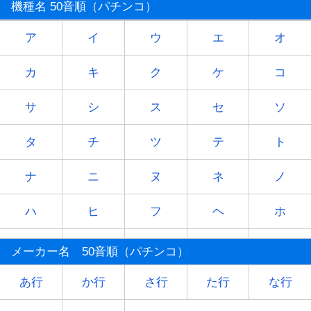
機種名 50音順（パチンコ）
ア
イ
ウ
エ
オ
カ
キ
ク
ケ
コ
サ
シ
ス
セ
ソ
タ
チ
ツ
テ
ト
ナ
ニ
ヌ
ネ
ノ
ハ
ヒ
フ
ヘ
ホ
マ
ミ
ム
メ
モ
メーカー名 50音順（パチンコ）
ヤ
-
ユ
-
ヨ
あ行
か行
さ行
た行
な行