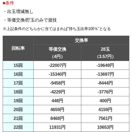
■条件
・出玉増減無し
・等価交換/貯玉のみで遊技
※上記条件のどちらかに当てはまれば”持ち玉比率100％”となる
交換率
回転率
等価交換
28玉
（4円）
（3.57円）
15回
-22007円
-19649円
16回
-15340円
-13697円
17回
-9458円
-8444円
18回
-4229円
-3776円
19回
448円
400円
20回
4659円
4159円
21回
8468円
7561円
22回
11931円
10653円