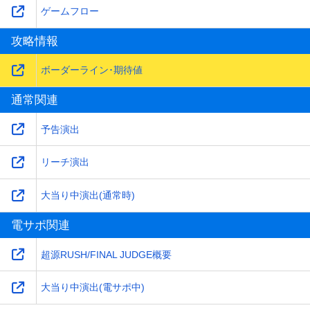
ゲームフロー
攻略情報
ボーダーライン･期待値
通常関連
予告演出
リーチ演出
大当り中演出(通常時)
電サポ関連
超源RUSH/FINAL JUDGE概要
大当り中演出(電サポ中)