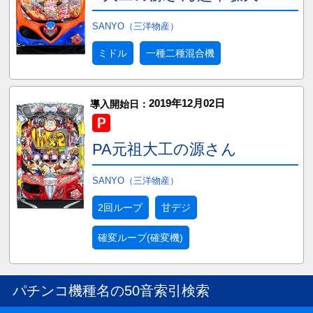
SANYO（三洋物産）
ミドル
一種二種混合機
2019年12月02日
導入開始日：
PA元祖大工の源さん
SANYO（三洋物産）
2回ループ
甘デジ
確変ループ(確変機)
パチンコ機種名の50音索引検索