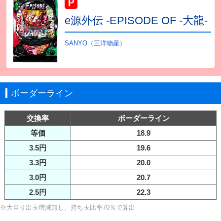
e源外伝 -EPISODE OF -大龍-
SANYO（三洋物産）
ボーダーライン
交換率
ボーダーライン
等価
18.9
3.5円
19.6
3.3円
20.0
3.0円
20.7
2.5円
22.3
※大当り出玉増減無し、持ち玉比率70％で算出