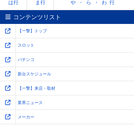
ラ
リ
ル
レ
ロ
は行
ま行
や・ら・わ行
コンテンツリスト
ワ
-
-
-
-
【一撃】トップ
スロット
パチンコ
新台スケジュール
【一撃】来店・取材
業界ニュース
メーカー