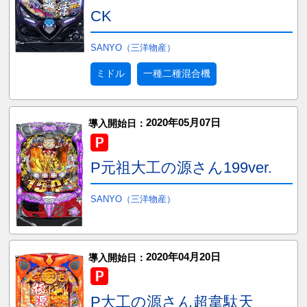
CK
SANYO（三洋物産）
ミドル
一種二種混合機
2020年05月07日
導入開始日：
P元祖大工の源さん199ver.
SANYO（三洋物産）
2020年04月20日
導入開始日：
P大工の源さん超韋駄天