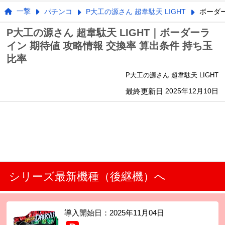
一撃
パチンコ
P大工の源さん 超韋駄天 LIGHT
ボーダ
P大工の源さん 超韋駄天 LIGHT｜ボーダーラ
イン 期待値 攻略情報 交換率 算出条件 持ち玉
比率
P大工の源さん 超韋駄天 LIGHT
最終更新日
2025年12月10日
シリーズ最新機種（後継機）へ
導入開始日：
2025年11月04日