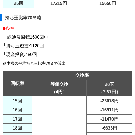
25回
17215円
15650円
持ち玉比率70％時
■条件
・総通常回転1600回中
└持ち玉遊技:1120回
└現金投資:480回
※本機の平均持ち玉比率70％で算出
交換率
回転率
等価交換
28玉
（4円）
（3.57円）
15回
-23078円
16回
-16911円
17回
-11470円
18回
-6633円