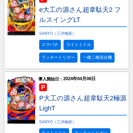
e大工の源さん超韋駄天2 フ
ルスイングLT
SANYO（三洋物産）
スマパチ
ライトミドル
ラッキートリガー
一種二種混合機
2024年04月08日
導入開始日：
P大工の源さん超韋駄天2極源
LighT
SANYO（三洋物産）
ライトミドル
ラッキートリガー