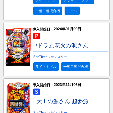
一種二種混合機
甘デジ
2024年01月09日
導入開始日：
Pドラム花火の源さん
SanThree（サンスリー）
ライトミドル
一種二種混合機
2023年11月06日
導入開始日：
L大工の源さん 超夢源
SanThree（サンスリー）