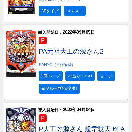
ATタイプ
スマスロ
2022年09月05日
導入開始日：
PA元祖大工の源さん2
SANYO（三洋物産）
2回ループ
小当りRUSH
甘デジ
確変ループ(確変機)
2022年04月04日
導入開始日：
P大工の源さん 超韋駄天 BLA