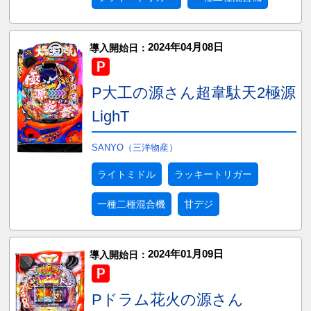
2024年04月08日
導入開始日：
P大工の源さん超韋駄天2極源
LighT
SANYO（三洋物産）
ライトミドル
ラッキートリガー
一種二種混合機
甘デジ
2024年01月09日
導入開始日：
Pドラム花火の源さん