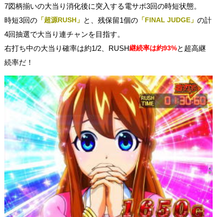
7図柄揃いの大当り消化後に突入する電サポ3回の時短状態。
時短3回の
「超源RUSH」
と、残保留1個の
「FINAL JUDGE」
の計
4回抽選で大当り連チャンを目指す。
右打ち中の大当り確率は約1/2、RUSH
継続率は約93%
と超高継
続率だ！