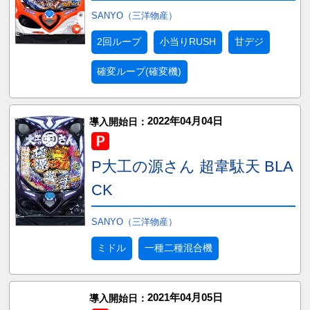
SANYO（三洋物産）
2回ループ
小当りRUSH
甘デジ
確変ループ(確変機)
2022年04月04日
導入開始日：
P大工の源さん 超韋駄天 BLA
CK
SANYO（三洋物産）
ミドル
一種二種混合機
2021年04月05日
導入開始日：