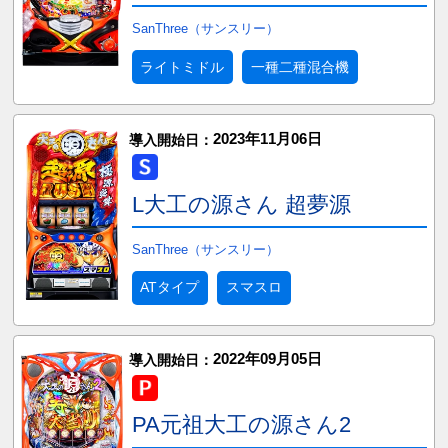
SanThree（サンスリー）
ライトミドル
一種二種混合機
2023年11月06日
導入開始日：
L大工の源さん 超夢源
SanThree（サンスリー）
ATタイプ
スマスロ
2022年09月05日
導入開始日：
PA元祖大工の源さん2