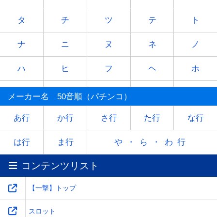
タ
チ
ツ
テ
ト
ナ
ニ
ヌ
ネ
ノ
ハ
ヒ
フ
ヘ
ホ
マ
ミ
ム
メ
モ
メーカー名 50音順（パチンコ）
ヤ
-
ユ
-
ヨ
あ行
か行
さ行
た行
な行
ラ
リ
ル
レ
ロ
は行
ま行
や・ら・わ行
コンテンツリスト
ワ
-
-
-
-
【一撃】トップ
スロット