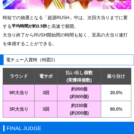
時短での抽選となる「超源RUSH」中は、次回大当りまでに要
する
平均時間が約3.5秒
と高速で展開。
大当り終了からRUSH開始間の時間も短く、至高の大当り連打
を体感することができる。
電チュー入賞時（特図2）
払い出し個数
ラウンド
電サポ
振り分け
(実獲得個数)
約990個
9R大当り
3回
20.0%
(約900個)
約330個
3R大当り
3回
80.0%
(約300個)
FINAL JUDGE