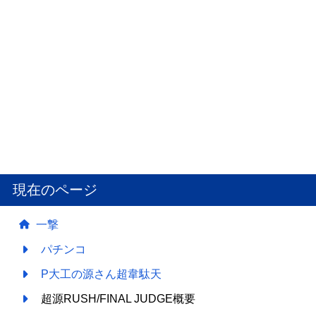
現在のページ
一撃
パチンコ
P大工の源さん超韋駄天
超源RUSH/FINAL JUDGE概要