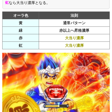
虹
なら大当り濃厚となる。
オーラ色
法則
黄
通常パターン
緑
赤以上へ昇格濃厚
赤
大当り濃厚
虹
大当り濃厚