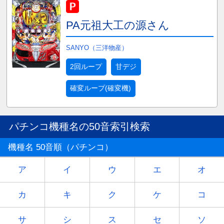
PA元祖大工の源さん
SANYO（三洋物産）
2回ループ
甘デジ
確変ループ(確変機)
パチンコ機種名の50音索引検索
機種名 50音順（パチンコ）
ア
イ
ウ
エ
オ
カ
キ
ク
ケ
コ
サ
シ
ス
セ
ソ