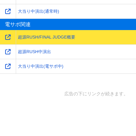
大当り中演出(通常時)
電サポ関連
超源RUSH/FINAL JUDGE概要
超源RUSH中演出
大当り中演出(電サポ中)
広告の下にリンクが続きます。