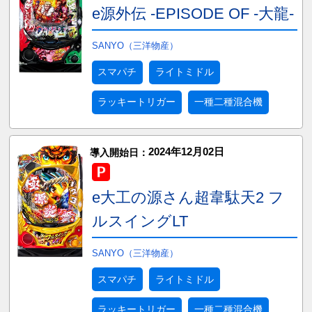
e源外伝 -EPISODE OF -大龍-
SANYO（三洋物産）
スマパチ
ライトミドル
ラッキートリガー
一種二種混合機
2024年12月02日
導入開始日：
e大工の源さん超韋駄天2 フ
ルスイングLT
SANYO（三洋物産）
スマパチ
ライトミドル
ラッキートリガー
一種二種混合機