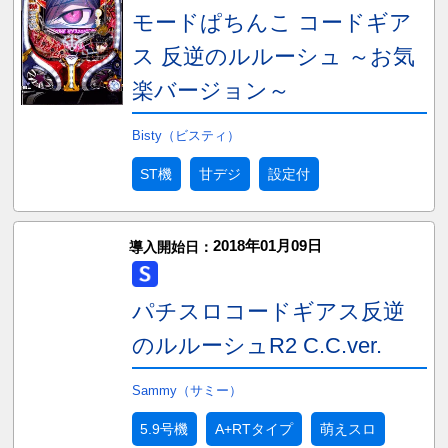
モードぱちんこ コードギア
ス 反逆のルルーシュ ～お気
楽バージョン～
Bisty（ビスティ）
ST機
甘デジ
設定付
2018年01月09日
導入開始日：
パチスロコードギアス反逆
のルルーシュR2 C.C.ver.
Sammy（サミー）
5.9号機
A+RTタイプ
萌えスロ