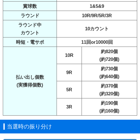
賞球数
1&5&9
ラウンド
10R/9R/5R/3R
ラウンド中
10カウント
カウント
時短・電サポ
11回or10000回
約820個
10R
(約720個)
約730個
9R
(約640個)
払い出し個数
(実獲得個数)
約370個
5R
(約320個)
約190個
3R
(約160個)
当選時の振り分け