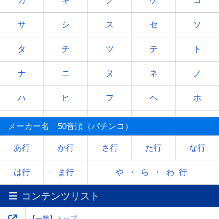
カ
キ
ク
ケ
コ
サ
シ
ス
セ
ソ
タ
チ
ツ
テ
ト
ナ
ニ
ヌ
ネ
ノ
ハ
ヒ
フ
ヘ
ホ
マ
ミ
ム
メ
モ
メーカー名 50音順（パチンコ）
ヤ
-
ユ
-
ヨ
あ行
か行
さ行
た行
な行
ラ
リ
ル
レ
ロ
は行
ま行
や・ら・わ行
コンテンツリスト
ワ
-
-
-
-
【一撃】トップ