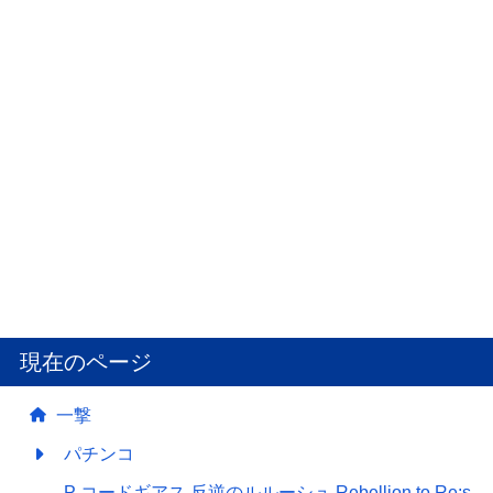
現在のページ
一撃
パチンコ
P コードギアス 反逆のルルーシュ Rebellion to Re;s