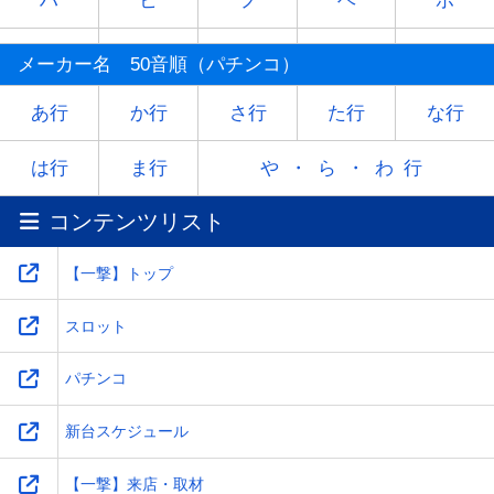
ハ
ヒ
フ
ヘ
ホ
マ
ミ
ム
メ
モ
メーカー名 50音順（パチンコ）
ヤ
-
ユ
-
ヨ
あ行
か行
さ行
た行
な行
ラ
リ
ル
レ
ロ
は行
ま行
や・ら・わ行
コンテンツリスト
ワ
-
-
-
-
【一撃】トップ
スロット
パチンコ
新台スケジュール
【一撃】来店・取材