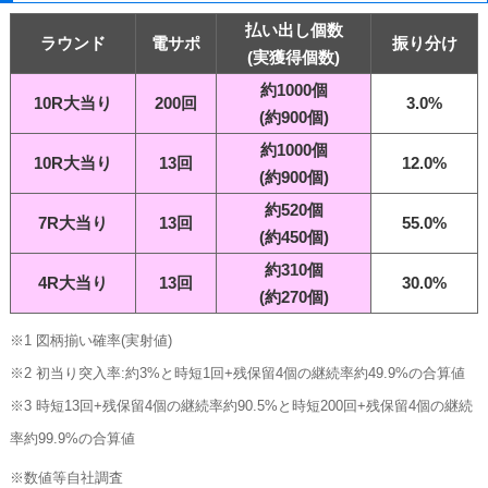
払い出し個数
ラウンド
電サポ
振り分け
(実獲得個数)
約1000個
10R大当り
200回
3.0%
(約900個)
約1000個
10R大当り
13回
12.0%
(約900個)
約520個
7R大当り
13回
55.0%
(約450個)
約310個
4R大当り
13回
30.0%
(約270個)
※1 図柄揃い確率(実射値)
※2 初当り突入率:約3%と時短1回+残保留4個の継続率約49.9%の合算値
※3 時短13回+残保留4個の継続率約90.5%と時短200回+残保留4個の継続
率約99.9%の合算値
※数値等自社調査