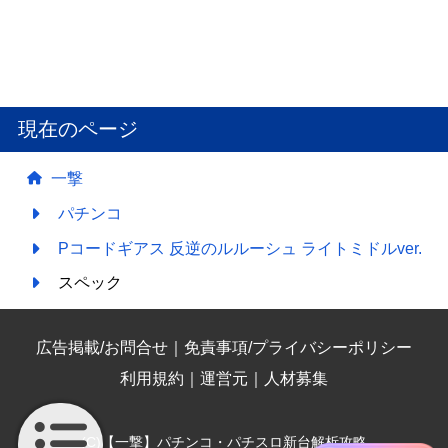
現在のページ
一撃
パチンコ
Pコードギアス 反逆のルルーシュ ライトミドルver.
スペック
広告掲載/お問合せ
｜
免責事項/プライバシーポリシー
利用規約
｜
運営元
｜
人材募集
(C)【一撃】パチンコ・パチスロ新台解析攻略