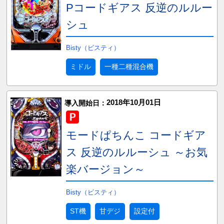
Pコードギアス 反逆のルルー
シュ
Bisty（ビスティ）
ミドル
一種二種混合機
2018年10月01日
導入開始日：
モードぱちんこ コードギア
ス 反逆のルルーシュ ～お気
楽バージョン～
Bisty（ビスティ）
ST機
甘デジ
設定付