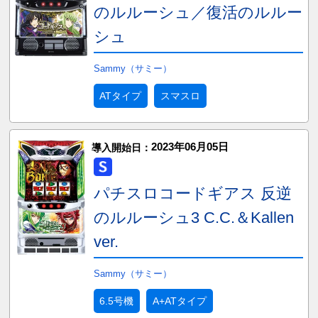
のルルーシュ／復活のルルー
シュ
Sammy（サミー）
ATタイプ
スマスロ
2023年06月05日
導入開始日：
パチスロコードギアス 反逆
のルルーシュ3 C.C.＆Kallen
ver.
Sammy（サミー）
6.5号機
A+ATタイプ