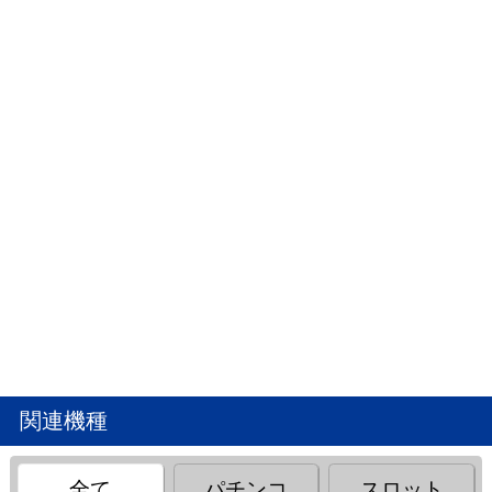
関連機種
全て
パチンコ
スロット