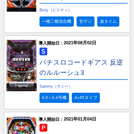
Bisty（ビスティ）
一種二種混合機
甘デジ
遊タイム
2021年08月02日
導入開始日：
パチスロコードギアス 反逆
のルルーシュ3
Sammy（サミー）
6.0～6.4号機
A+ATタイプ
2021年01月04日
導入開始日：