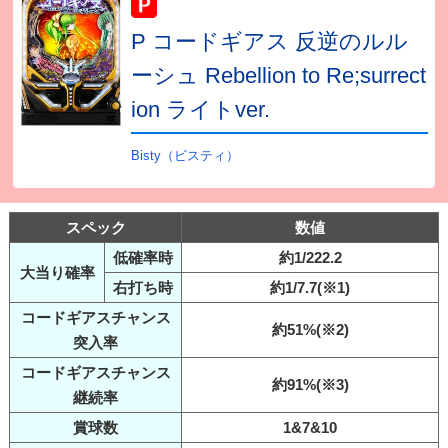
P コードギアス 反逆のルル
ーシュ Rebellion to Re;surrect
ion ライトver.
Bisty（ビスティ）
スペック
数値
低確率時
約1/222.2
大当り確率
右打ち時
約1/7.7(※1)
コードギアスチャンス
約51%(※2)
突入率
コードギアスチャンス
約91%(※3)
継続率
賞球数
1&7&10