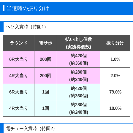
当選時の振り分け
ヘソ入賞時（特図1）
払い出し個数
ラウンド
電サポ
振り分け
(実獲得個数)
約420個
6R大当り
200回
1.0%
(約360個)
約280個
4R大当り
200回
2.0%
(約240個)
約420個
6R大当り
1回
79.0%
(約360個)
約280個
4R大当り
1回
18.0%
(約240個)
電チュー入賞時（特図2）