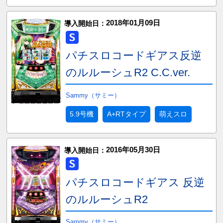
2018年01月09日
導入開始日：
パチスロコードギアス反逆
のルルーシュR2 C.C.ver.
Sammy（サミー）
5.9号機
A+RTタイプ
萌えスロ
2016年05月30日
導入開始日：
パチスロコードギアス 反逆
のルルーシュR2
Sammy（サミー）