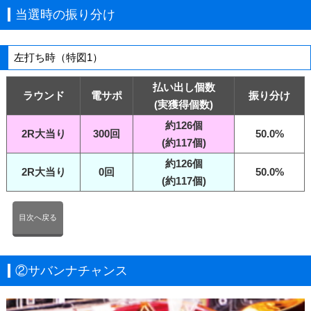
当選時の振り分け
左打ち時（特図1）
払い出し個数
ラウンド
電サポ
振り分け
(実獲得個数)
約126個
2R大当り
300回
50.0%
(約117個)
約126個
2R大当り
0回
50.0%
(約117個)
目次へ戻る
②サバンナチャンス