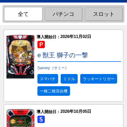
全て
パチンコ
スロット
2026年11月02日
導入開始日：
e 獣王 獅子の一撃
Sammy（サミー）
スマパチ
ミドル
ラッキートリガー
一種二種混合機
2026年10月05日
導入開始日：