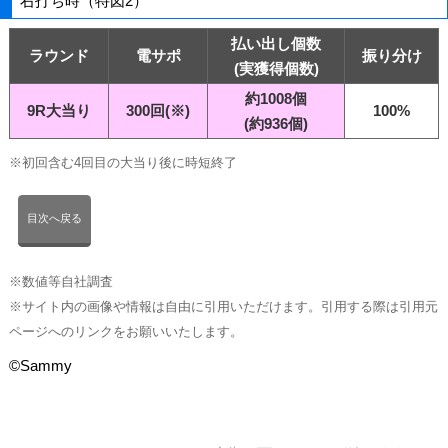
右打ち時（特図2）
払い出し個数
ラウンド
電サポ
振り分け
(実獲得個数)
約1008個
9R大当り
300回(※)
100%
(約936個)
※初回含む4回目の大当り後に時短終了
目次へ戻る
※数値等自社調査
※サイト内の画像や情報は自由に引用いただけます。引用する際は引用元
ページへのリンクをお願いいたします。
©Sammy