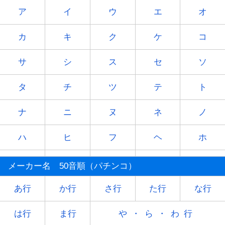
ア
イ
ウ
エ
オ
カ
キ
ク
ケ
コ
サ
シ
ス
セ
ソ
タ
チ
ツ
テ
ト
ナ
ニ
ヌ
ネ
ノ
ハ
ヒ
フ
ヘ
ホ
マ
ミ
ム
メ
モ
メーカー名 50音順（パチンコ）
ヤ
-
ユ
-
ヨ
あ行
か行
さ行
た行
な行
ラ
リ
ル
レ
ロ
は行
ま行
や・ら・わ行