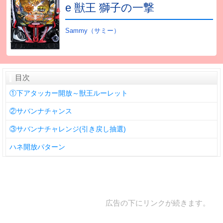
e 獣王 獅子の一撃
Sammy（サミー）
目次
①下アタッカー開放～獣王ルーレット
②サバンナチャンス
③サバンナチャレンジ(引き戻し抽選)
ハネ開放パターン
広告の下にリンクが続きます。