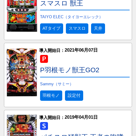
スマスロ 獣王
TAIYO ELEC（タイヨーエレック）
ATタイプ
スマスロ
天井
2021年06月07日
導入開始日：
P羽根モノ獣王GO2
Sammy（サミー）
羽根モノ
設定付
2019年04月01日
導入開始日：