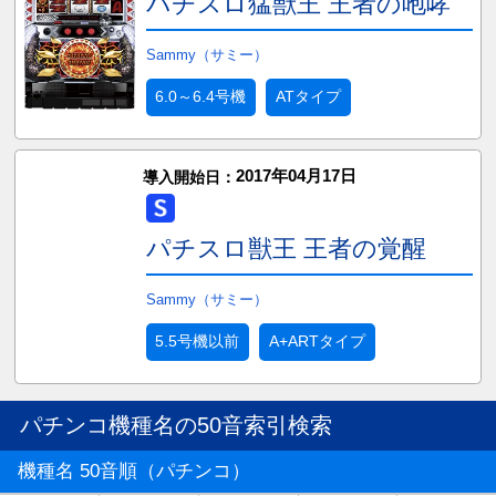
パチスロ猛獣王 王者の咆哮
Sammy（サミー）
6.0～6.4号機
ATタイプ
2017年04月17日
導入開始日：
パチスロ獣王 王者の覚醒
Sammy（サミー）
5.5号機以前
A+ARTタイプ
パチンコ機種名の50音索引検索
機種名 50音順（パチンコ）