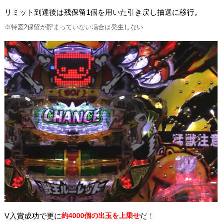
リミット到達後は残保留1個を用いた引き戻し抽選に移行。
※特図2保留が貯まっていない場合は発生しない
V入賞成功で更に
約4000個の出玉を上乗せ
だ！