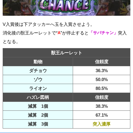
V入賞後は下アタッカーへ玉を入賞させよう。
消化後の獣王ルーレットで“
A
”が停止すると
「サバチャン」
突入
となる。
獣王ルーレット
動物
信頼度
ダチョウ
36.3%
ゾウ
50.0%
ライオン
80.5%
ハズレ図柄
信頼度
減算 1個
38.3%
減算 2個
67.1%
減算 3個
突入濃厚