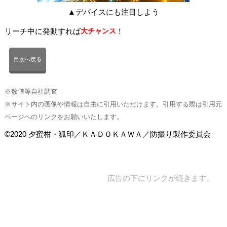
▲デバイスにも注目しよう
リーチ中に発動すれば
大チャンス
！
目次へ戻る
※数値等自社調査
※サイト内の画像や情報は自由に引用いただけます。引用する際は引用元
ページへのリンクをお願いいたします。
©2020 夕蜜柑・狐印／ＫＡＤＯＫＡＷＡ／防振り製作委員会
広告の下にリンクが続きます。