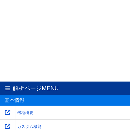
解析ページMENU
基本情報
機種概要
カスタム機能