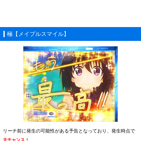
極【メイプルスマイル】
リーチ前に発生の可能性がある予告となっており、発生時点で
大チャンス
！