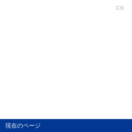
広告
現在のページ