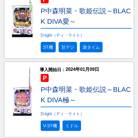
P中森明菜・歌姫伝説～BLAC
K DIVA愛～
D-light（ディ・ライト）
ST機
甘デジ
遊タイム
2024年01月09日
導入開始日：
P中森明菜・歌姫伝説～BLAC
K DIVA極～
D-light（ディ・ライト）
V-ST機
ミドル