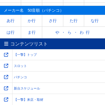
マ
ミ
ム
メ
モ
メーカー名 50音順（パチンコ）
ヤ
-
ユ
-
ヨ
あ行
か行
さ行
た行
な行
ラ
リ
ル
レ
ロ
は行
ま行
や・ら・わ行
コンテンツリスト
ワ
-
-
-
-
【一撃】トップ
スロット
パチンコ
新台スケジュール
【一撃】来店・取材