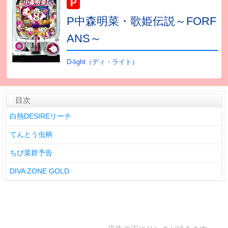
P中森明菜・歌姫伝説～FORF
ANS～
D-light（ディ・ライト）
目次
白熱DESIREリーチ
てんとう虫柄
ちび菜群予告
DIVA ZONE GOLD