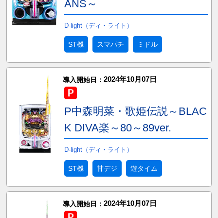
ANS～
D-light（ディ・ライト）
ST機
スマパチ
ミドル
2024年10月07日
導入開始日：
P中森明菜・歌姫伝説～BLAC
K DIVA楽～80～89ver.
D-light（ディ・ライト）
ST機
甘デジ
遊タイム
2024年10月07日
導入開始日：