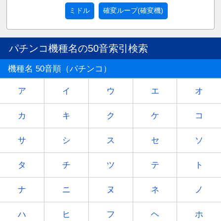
ミドル
確変ループ(確変機)
パチンコ機種名の50音索引検索
機種名 50音順（パチンコ）
ア
イ
ウ
エ
オ
カ
キ
ク
ケ
コ
サ
シ
ス
セ
ソ
タ
チ
ツ
テ
ト
ナ
ニ
ヌ
ネ
ノ
ハ
ヒ
フ
ヘ
ホ