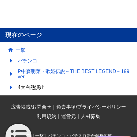
現在のページ
一撃
パチンコ
P中森明菜・歌姫伝説～THE BEST LEGEND～199
ver
4大白熱演出
広告掲載/お問合せ
｜
免責事項/プライバシーポリシー
利用規約
｜
運営元
｜
人材募集
(C)【一撃】パチンコ・パチスロ新台解析攻略