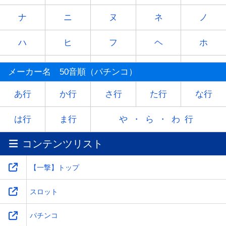
ナ
ニ
ヌ
ネ
ノ
ハ
ヒ
フ
ヘ
ホ
マ
ミ
ム
メ
モ
メーカー名 50音順（パチンコ）
ヤ
-
ユ
-
ヨ
あ行
か行
さ行
た行
な行
ラ
リ
ル
レ
ロ
は行
ま行
や・ら・わ行
コンテンツリスト
ワ
-
-
-
-
【一撃】トップ
スロット
パチンコ