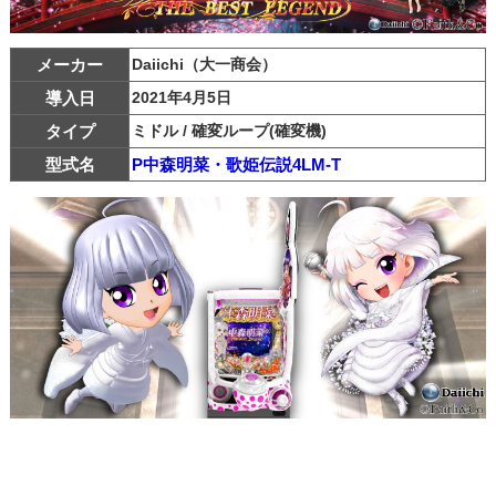
メーカー
Daiichi（大一商会）
導入日
2021年4月5日
タイプ
ミドル / 確変ループ(確変機)
型式名
P中森明菜・歌姫伝説4LM-T