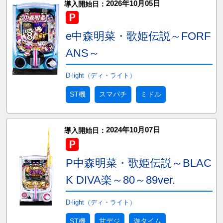
2026年10月05日
導入開始日：
e中森明菜・歌姫伝説～FORF
ANS～
D-light（ディ・ライト）
ST機
スマパチ
ミドル
2024年10月07日
導入開始日：
P中森明菜・歌姫伝説～BLAC
K DIVA楽～80～89ver.
D-light（ディ・ライト）
ST機
甘デジ
遊タイム