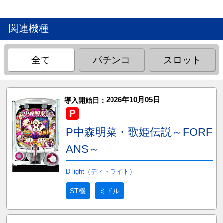
関連機種
全て
パチンコ
スロット
2026年10月05日
導入開始日：
P中森明菜・歌姫伝説～FORF
ANS～
D-light（ディ・ライト）
ST機
ミドル