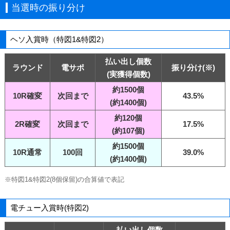
当選時の振り分け
ヘソ入賞時（特図1&特図2）
払い出し個数
ラウンド
電サポ
振り分け(※)
(実獲得個数)
約1500個
10R確変
次回まで
43.5%
(約1400個)
約120個
2R確変
次回まで
17.5%
(約107個)
約1500個
10R通常
100回
39.0%
(約1400個)
※特図1&特図2(8個保留)の合算値で表記
電チュー入賞時(特図2)
払い出し個数