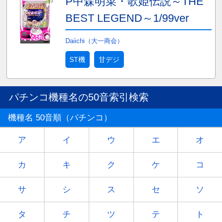
P中森明菜・歌姫伝説～THE
BEST LEGEND～1/99ver
Daiichi（大一商会）
ST機
甘デジ
パチンコ機種名の50音索引検索
機種名 50音順（パチンコ）
ア
イ
ウ
エ
オ
カ
キ
ク
ケ
コ
サ
シ
ス
セ
ソ
タ
チ
ツ
テ
ト