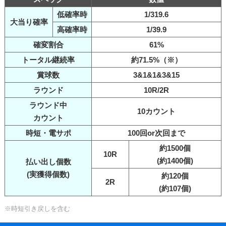
低確率時
1/319.6
大当り確率
高確率時
1/39.9
確変割合
61%
トータル継続率
約71.5%（※）
賞球数
3&1&1&3&15
ラウンド
10R/2R
ラウンド中
10カウント
カウント
時短・電サポ
100回or次回まで
約1500個
10R
(約1400個)
払い出し個数
(実獲得個数)
約120個
2R
(約107個)
※時短引き戻しを含む