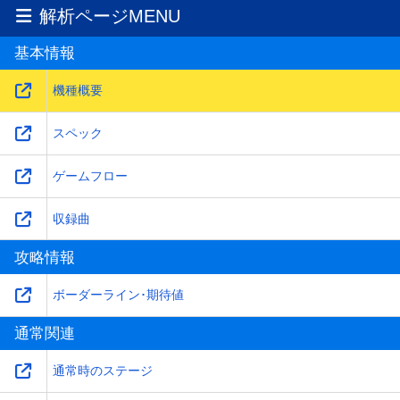
2025-12-09
解析ページMENU
スペックを更新！
基本情報
2025-12-09
白熱ライブモード概要を更新！
機種概要
スペック
ゲームフロー
収録曲
攻略情報
ボーダーライン･期待値
通常関連
通常時のステージ