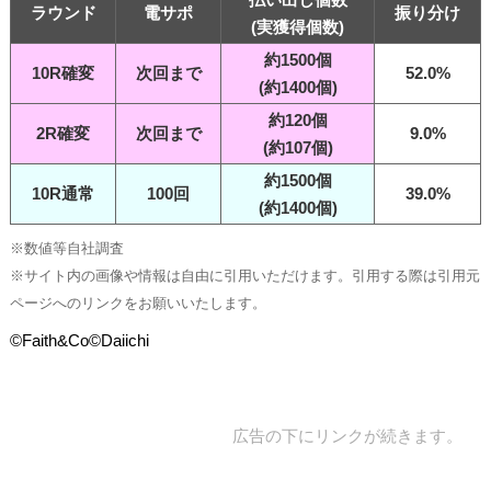
ラウンド
電サポ
振り分け
(実獲得個数)
約1500個
10R確変
次回まで
52.0%
(約1400個)
約120個
2R確変
次回まで
9.0%
(約107個)
約1500個
10R通常
100回
39.0%
(約1400個)
※数値等自社調査
※サイト内の画像や情報は自由に引用いただけます。引用する際は引用元
ページへのリンクをお願いいたします。
©Faith&Co©Daiichi
広告の下にリンクが続きます。