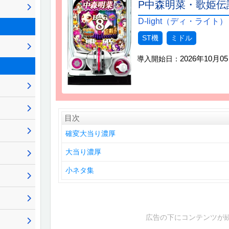
P中森明菜・歌姫伝説
D-light（ディ・ライト）
ST機
ミドル
2026年10月0
導入開始日：
目次
確変大当り濃厚
大当り濃厚
小ネタ集
広告の下にコンテンツが