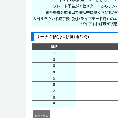
プレート予告が１枚スタートからテン
後半発展分岐演出で暗転中に薄くちび菜が
大当りラウンド終了後（次回ライブモード時）のエ
バイブすれば確変状態
リーチ図柄別信頼度(通常時)
図柄
1
2
3
4
5
6
7
8
A
目次へ戻る