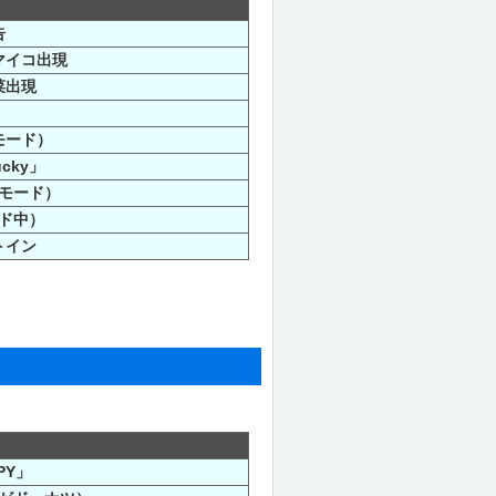
告
マイコ出現
菜出現
モード）
cky」
モード）
ド中）
トイン
PY」