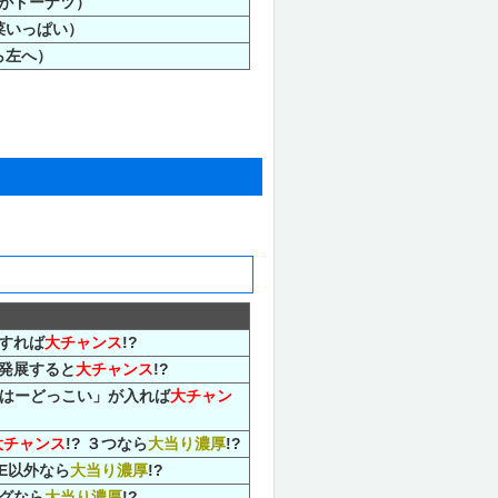
がドーナツ）
菜いっぱい）
ら左へ）
すれば
大チャンス
!?
発展すると
大チャンス
!?
手「はーどっこい」が入れば
大チャン
大チャンス
!? ３つなら
大当り濃厚
!?
RE以外なら
大当り濃厚
!?
グなら
大当り濃厚
!?