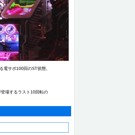
る電サポ100回のST状態。
。
が登場するラスト10回転の