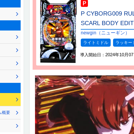
P CYBORG009 RUL
SCARL BODY EDIT
newgin（ニューギン）
ライトミドル
ラッキー
2024年10月0
導入開始日：
ム概要