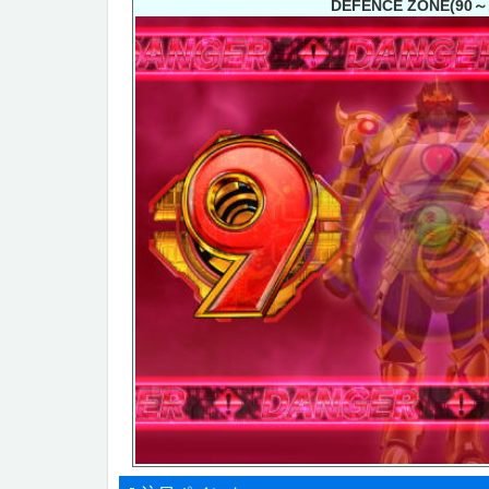
DEFENCE ZONE(90～