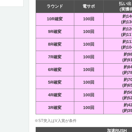
払い出
ラウンド
電サポ
(実獲
約14
10R確変
100回
(約13
約12
9R確変
100回
(約11
約11
8R確変
100回
(約10
約9
7R確変
100回
(約9
約8
6R確変
100回
(約7
約7
5R確変
100回
(約6
約5
4R確変
100回
(約5
約4
3R確変
100回
(約3
※ST突入はV入賞が条件
加速RUSH