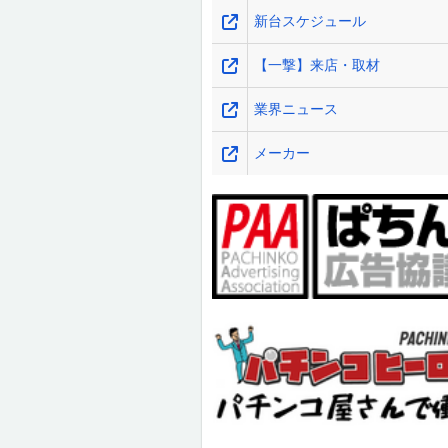
新台スケジュール
【一撃】来店・取材
業界ニュース
メーカー