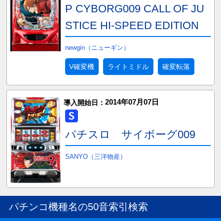
P CYBORG009 CALL OF JU
STICE HI-SPEED EDITION
newgin（ニューギン）
V確変機
ライトミドル
確変転落
2014年07月07日
導入開始日：
パチスロ サイボーグ009
SANYO（三洋物産）
パチンコ機種名の50音索引検索