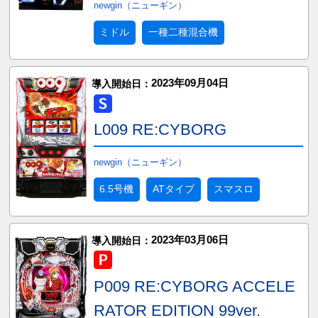
newgin（ニューギン）
ミドル
一種二種混合機
2023年09月04日
導入開始日：
L009 RE:CYBORG
newgin（ニューギン）
6.5号機
ATタイプ
スマスロ
2023年03月06日
導入開始日：
P009 RE:CYBORG ACCELE
RATOR EDITION 99ver.