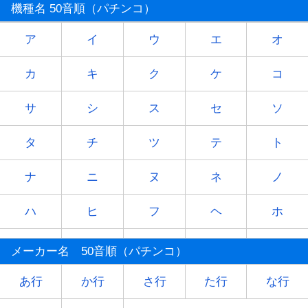
機種名 50音順（パチンコ）
ア
イ
ウ
エ
オ
カ
キ
ク
ケ
コ
サ
シ
ス
セ
ソ
タ
チ
ツ
テ
ト
ナ
ニ
ヌ
ネ
ノ
ハ
ヒ
フ
ヘ
ホ
マ
ミ
ム
メ
モ
メーカー名 50音順（パチンコ）
ヤ
-
ユ
-
ヨ
あ行
か行
さ行
た行
な行