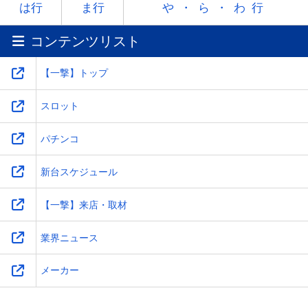
ラ
リ
ル
レ
ロ
は行
ま行
や・ら・わ行
コンテンツリスト
ワ
-
-
-
-
【一撃】トップ
スロット
パチンコ
新台スケジュール
【一撃】来店・取材
業界ニュース
メーカー