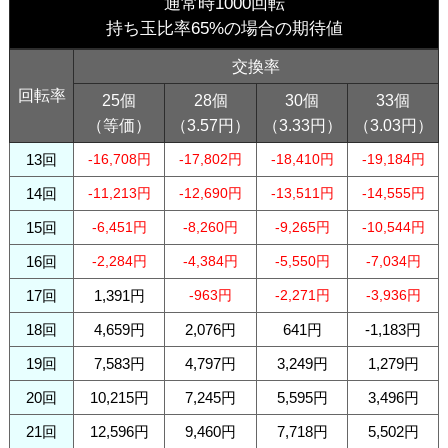
通常時1000回転
持ち玉比率65%の場合の期待値
交換率
回転率
25個
28個
30個
33個
（等価）
（3.57円）
（3.33円）
（3.03円）
13回
-16,708円
-17,802円
-18,410円
-19,184円
14回
-11,213円
-12,690円
-13,511円
-14,555円
15回
-6,451円
-8,260円
-9,265円
-10,544円
16回
-2,284円
-4,384円
-5,550円
-7,034円
17回
1,391円
-963円
-2,271円
-3,936円
18回
4,659円
2,076円
641円
-1,183円
19回
7,583円
4,797円
3,249円
1,279円
20回
10,215円
7,245円
5,595円
3,496円
21回
12,596円
9,460円
7,718円
5,502円