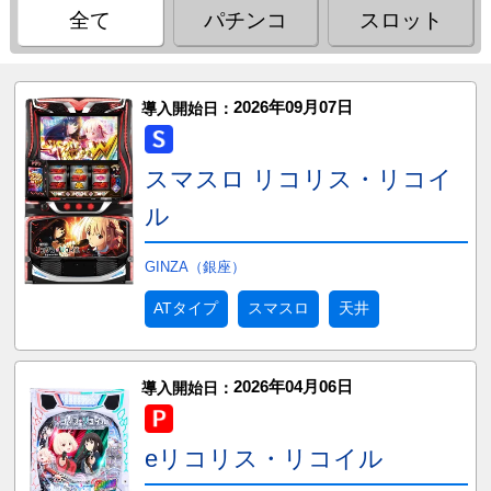
全て
パチンコ
スロット
2026年09月07日
導入開始日：
スマスロ リコリス・リコイ
ル
GINZA（銀座）
ATタイプ
スマスロ
天井
2026年04月06日
導入開始日：
eリコリス・リコイル