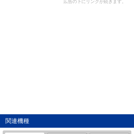
広告の下にリンクが続きます。
関連機種