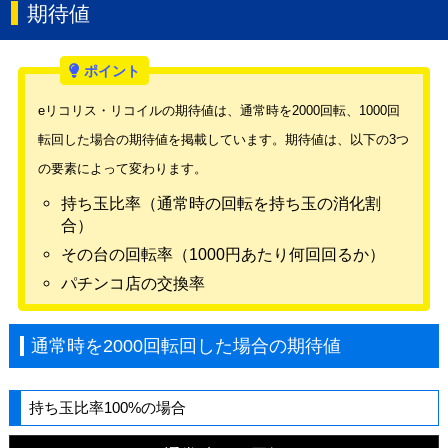
期待値
eリコリス・リコイルの期待値は、通常時を2000回転、1000回
転回した場合の期待値を掲載しています。期待値は、以下の3つ
の要素によって変わります。
持ち玉比率（通常時の回転を持ち玉の消化割
合）
その台の回転率（1000円あたり何回回るか）
パチンコ店の交換率
通常時を2000回転回した場合の期待値
持ち玉比率100%の場合