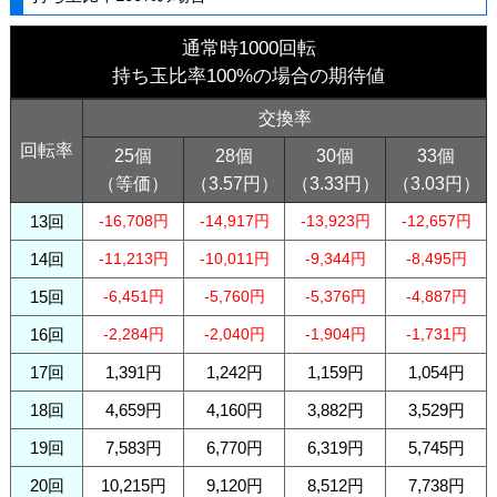
通常時1000回転
持ち玉比率100%の場合の期待値
交換率
回転率
25個
28個
30個
33個
（等価）
（3.57円）
（3.33円）
（3.03円）
13回
-16,708円
-14,917円
-13,923円
-12,657円
14回
-11,213円
-10,011円
-9,344円
-8,495円
15回
-6,451円
-5,760円
-5,376円
-4,887円
16回
-2,284円
-2,040円
-1,904円
-1,731円
17回
1,391円
1,242円
1,159円
1,054円
18回
4,659円
4,160円
3,882円
3,529円
19回
7,583円
6,770円
6,319円
5,745円
20回
10,215円
9,120円
8,512円
7,738円