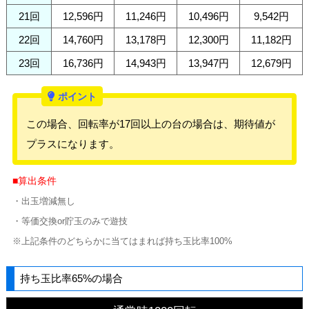
21回
12,596円
11,246円
10,496円
9,542円
22回
14,760円
13,178円
12,300円
11,182円
23回
16,736円
14,943円
13,947円
12,679円
この場合、回転率が17回以上の台の場合は、期待値が
プラスになります。
■算出条件
・出玉増減無し
・等価交換or貯玉のみで遊技
※上記条件のどちらかに当てはまれば持ち玉比率100%
持ち玉比率65%の場合