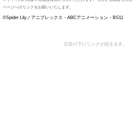
ページへのリンクをお願いいたします。
©Spider Lily／アニプレックス・ABCアニメーション・BS11
広告の下にリンクが続きます。