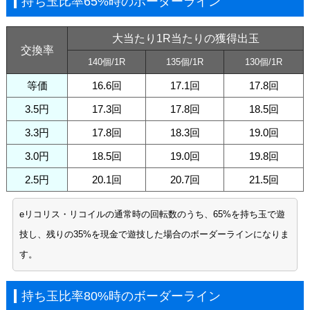
持ち玉比率65%時のボーダーライン
大当たり1R当たりの獲得出玉
交換率
140個/1R
135個/1R
130個/1R
等価
16.6回
17.1回
17.8回
3.5円
17.3回
17.8回
18.5回
3.3円
17.8回
18.3回
19.0回
3.0円
18.5回
19.0回
19.8回
2.5円
20.1回
20.7回
21.5回
eリコリス・リコイルの通常時の回転数のうち、65%を持ち玉で遊
技し、残りの35%を現金で遊技した場合のボーダーラインになりま
す。
持ち玉比率80%時のボーダーライン