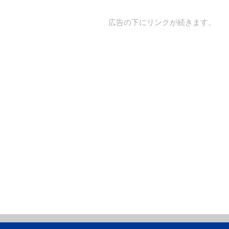
広告の下にリンクが続きます。