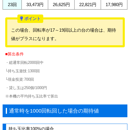
23回
33,473円
26,625円
22,821円
17,980円
この場合、回転率が17～19回以上の台の場合は、期待
値がプラスになります。
■算出条件
・総通常回転2000回中
└持ち玉遊技:1300回
└現金投資:700回
・貸し玉は250個/1000円
※本機の平均持ち玉比率で算出
通常時を1000回転回した場合の期待値
持ち玉比率100%の場合