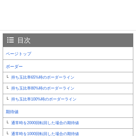
目次
ページトップ
ボーダー
持ち玉比率65%時のボーダーライン
持ち玉比率80%時のボーダーライン
持ち玉比率100%時のボーダーライン
期待値
通常時を2000回転回した場合の期待値
通常時を1000回転回した場合の期待値