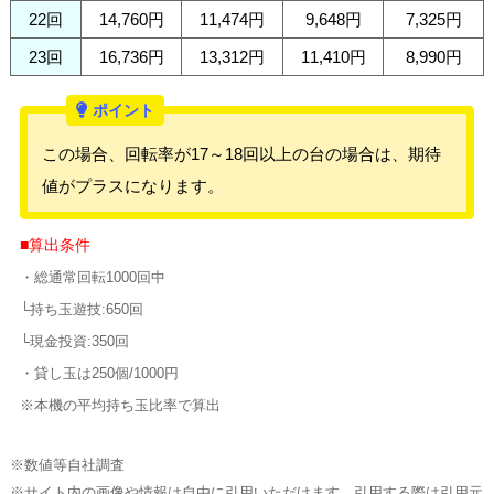
22回
14,760円
11,474円
9,648円
7,325円
23回
16,736円
13,312円
11,410円
8,990円
この場合、回転率が17～18回以上の台の場合は、期待
値がプラスになります。
■算出条件
・総通常回転1000回中
└持ち玉遊技:650回
└現金投資:350回
・貸し玉は250個/1000円
※本機の平均持ち玉比率で算出
※数値等自社調査
※サイト内の画像や情報は自由に引用いただけます。引用する際は引用元