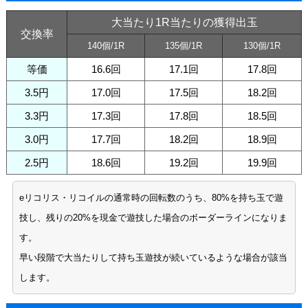
大当たり1R当たりの獲得出玉
交換率
140個/1R
135個/1R
130個/1R
等価
16.6回
17.1回
17.8回
3.5円
17.0回
17.5回
18.2回
3.3円
17.3回
17.8回
18.5回
3.0円
17.7回
18.2回
18.9回
2.5円
18.6回
19.2回
19.9回
eリコリス・リコイルの通常時の回転数のうち、80%を持ち玉で遊
技し、残りの20%を現金で遊技した場合のボーダーラインになりま
す。
早い段階で大当たりして持ち玉遊技が続いているような場合が該当
します。