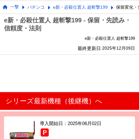
一撃
パチンコ
e新・必殺仕置人 超斬撃199
保留変化・
e新・必殺仕置人 超斬撃199 - 保留・先読み・
信頼度・法則
e新・必殺仕置人 超斬撃199
最終更新日
2025年12月09日
シリーズ最新機種（後継機）へ
導入開始日：
2025年06月02日