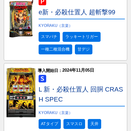
e新・必殺仕置人 超斬撃99
KYORAKU（京楽）
スマパチ
ラッキートリガー
一種二種混合機
甘デジ
2024年11月05日
導入開始日：
L 新・必殺仕置人 回胴 CRAS
H SPEC
KYORAKU（京楽）
ATタイプ
スマスロ
天井