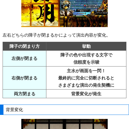
左右どちらの障子が閉まるかによって演出内容が変化。
障子の閉まり方
挙動
障子の色や出現する文字で
左側が閉まる
信頼度を示唆
主水が画面を一閃！
右側が閉まる
最終的に完全に切断されると
さまざまな演出の発生契機に
両方閉まる
背景変化が発生
背景変化