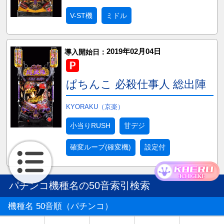
V-ST機
ミドル
2019年02月04日
導入開始日：
ぱちんこ 必殺仕事人 総出陣
KYORAKU（京楽）
小当りRUSH
甘デジ
確変ループ(確変機)
設定付
パチンコ機種名の50音索引検索
機種名 50音順（パチンコ）