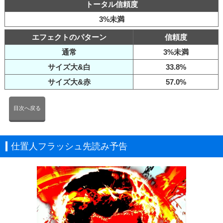
トータル信頼度
3%未満
エフェクトのパターン
信頼度
通常
3%未満
サイズ大&白
33.8%
サイズ大&赤
57.0%
目次へ戻る
仕置人フラッシュ先読み予告