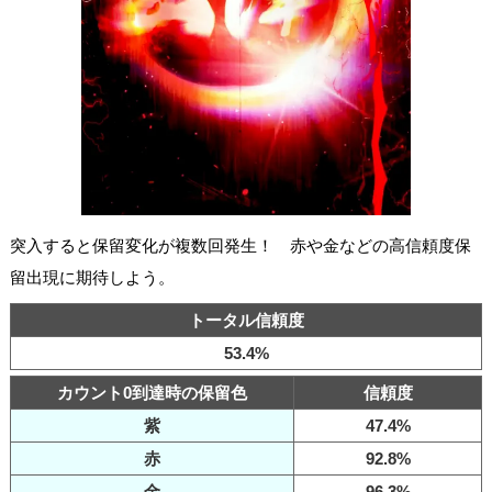
突入すると保留変化が複数回発生！ 赤や金などの高信頼度保
留出現に期待しよう。
トータル信頼度
53.4%
カウント0到達時の保留色
信頼度
紫
47.4%
赤
92.8%
金
96.3%