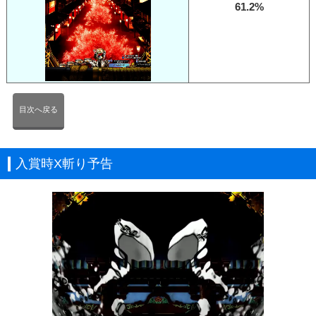
61.2%
目次へ戻る
入賞時X斬り予告