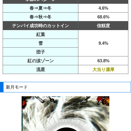
春⇒夏⇒冬
4.6%
春⇒秋⇒冬
68.6%
テンパイ成功時のカットイン
信頼度
紅葉
雪
9.4%
団子
紅の涙ゾーン
63.8%
流星
大当り濃厚
新月モード