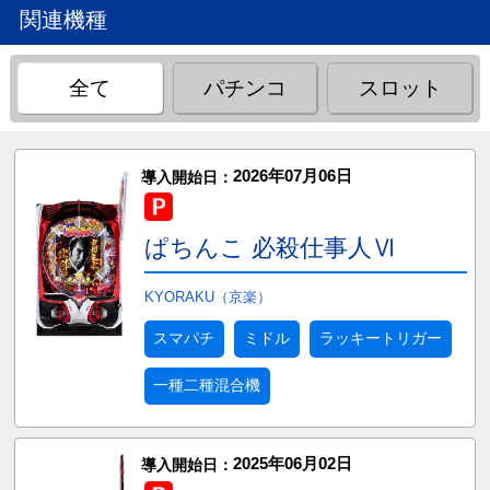
関連機種
全て
パチンコ
スロット
2026年07月06日
導入開始日：
ぱちんこ 必殺仕事人Ⅵ
KYORAKU（京楽）
スマパチ
ミドル
ラッキートリガー
一種二種混合機
2025年06月02日
導入開始日：