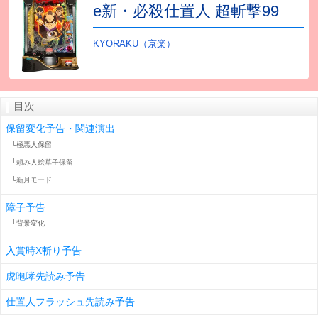
e新・必殺仕置人 超斬撃99
KYORAKU（京楽）
目次
保留変化予告・関連演出
└極悪人保留
└頼み人絵草子保留
└新月モード
障子予告
└背景変化
入賞時X斬り予告
虎咆哮先読み予告
仕置人フラッシュ先読み予告