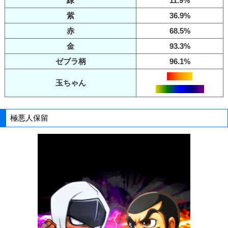
緑
11.9%
紫
36.9%
赤
68.5%
金
93.3%
ゼブラ柄
96.1%
大当り+
玉ちゃん
RUSH突入濃厚
極悪人保留