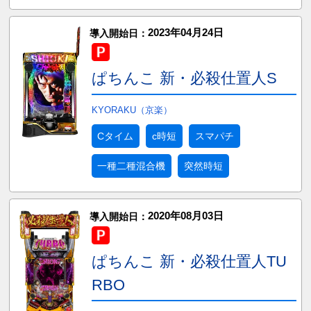
2023年04月24日
導入開始日：
ぱちんこ 新・必殺仕置人S
KYORAKU（京楽）
Cタイム
c時短
スマパチ
一種二種混合機
突然時短
2020年08月03日
導入開始日：
ぱちんこ 新・必殺仕置人TU
RBO