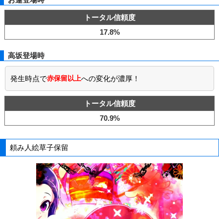
トータル信頼度
17.8%
高坂登場時
発生時点で
赤保留以上
への変化が濃厚！
トータル信頼度
70.9%
頼み人絵草子保留