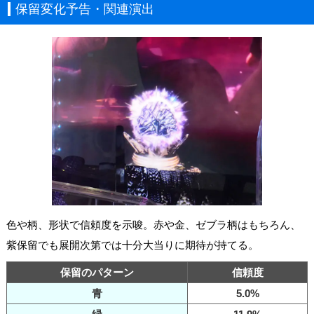
保留変化予告・関連演出
色や柄、形状で信頼度を示唆。赤や金、ゼブラ柄はもちろん、
紫保留でも展開次第では十分大当りに期待が持てる。
保留のパターン
信頼度
青
5.0%