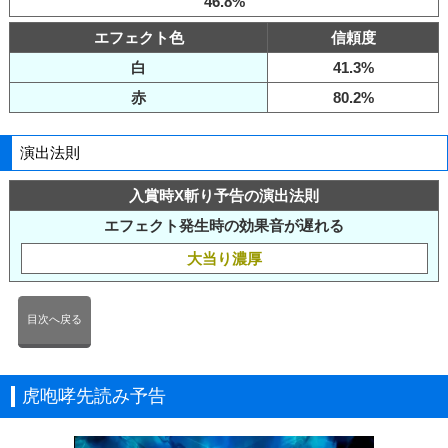
46.8%
エフェクト色
信頼度
白
41.3%
赤
80.2%
演出法則
入賞時X斬り予告の演出法則
エフェクト発生時の効果音が遅れる
大当り濃厚
目次へ戻る
虎咆哮先読み予告