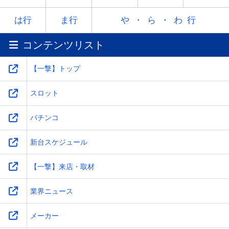
ラ
リ
ル
レ
ロ
は行
ま行
や・ら・わ行
コンテンツリスト
ワ
-
-
-
-
【一撃】トップ
スロット
パチンコ
新台スケジュール
【一撃】来店・取材
業界ニュース
メーカー