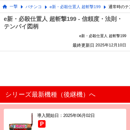
一撃
パチンコ
e新・必殺仕置人 超斬撃199
通常時のテ
e新・必殺仕置人 超斬撃199 - 信頼度・法則・
テンパイ図柄
e新・必殺仕置人 超斬撃199
最終更新日
2025年12月10日
シリーズ最新機種（後継機）へ
導入開始日：
2025年06月02日