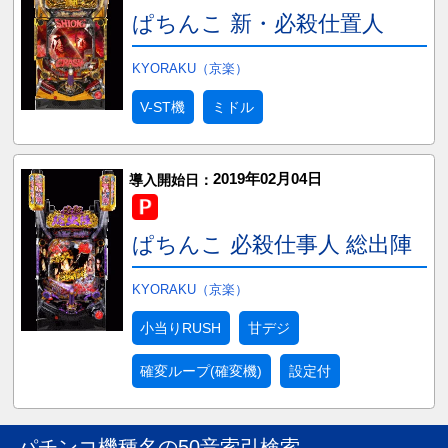
ぱちんこ 新・必殺仕置人
KYORAKU（京楽）
V-ST機
ミドル
2019年02月04日
導入開始日：
ぱちんこ 必殺仕事人 総出陣
KYORAKU（京楽）
小当りRUSH
甘デジ
確変ループ(確変機)
設定付
パチンコ機種名の50音索引検索