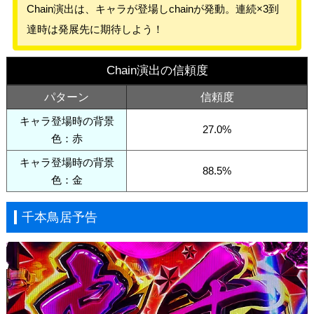
Chain演出は、キャラが登場しchainが発動。連続×3到
達時は発展先に期待しよう！
Chain演出の信頼度
パターン
信頼度
キャラ登場時の背景
27.0%
色：赤
キャラ登場時の背景
88.5%
色：金
千本鳥居予告