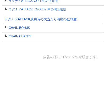
ラグナドATTACK GOLD中の信頼度
ラグナドATTACK（GOLD）中の演出法則
ラグナドATTACK成功時の大当たり演出の信頼度
CHAIN BONUS
CHAIN CHANCE
広告の下にコンテンツが続きます。