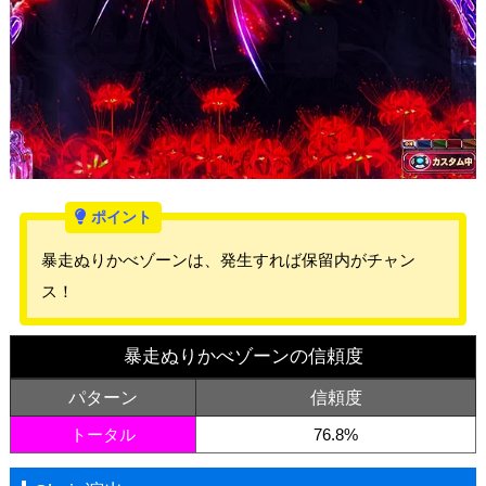
暴走ぬりかべゾーンは、発生すれば保留内がチャン
ス！
暴走ぬりかべゾーンの信頼度
パターン
信頼度
トータル
76.8%