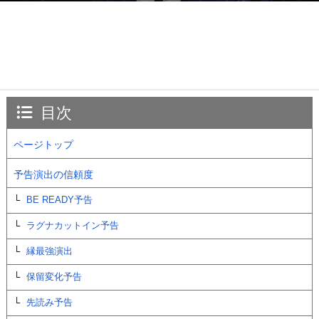
目次
ページトップ
予告演出の信頼度
BE READY予告
ラグナカットイン予告
縁最強演出
保留変化予告
先読み予告