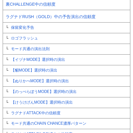
裏CHALLENGE中の信頼度
ラグナドRUSH（GOLD）中の予告演出の信頼度
保留変化予告
ロゴフラッシュ
モード共通の演出法則
【イヅナMODE】選択時の演出
【貂MODE】選択時の演出
【ぬりかべMODE】選択時の演出
【のっぺらぼうMODE】選択時の演出
【けうけげんMODE】選択時の演出
ラグナドATTACK中の信頼度
モード共通のCHAIN CHANCE濃厚パターン