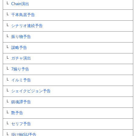
Chain演出
千本鳥居予告
シナリオ連続予告
振り物予告
謀略予告
ガチャ演出
7煽り予告
イルミ予告
シェイクビジョン予告
鎮魂譚予告
艶予告
セリフ予告
掛け軸SU予告