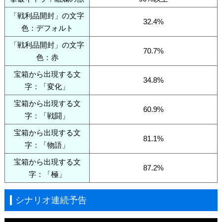
「戦利品開封」の文字
32.4%
色：デフォルト
「戦利品開封」の文字
70.7%
色：赤
宝箱から出現する文
34.8%
字：「変化」
宝箱から出現する文
60.9%
字：「戦闘」
宝箱から出現する文
81.1%
字：「物語」
宝箱から出現する文
87.2%
字：「極」
シナリオ連続予告