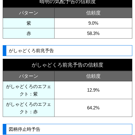
晴明の気配予告の信頼度
パターン
信頼度
紫
9.0%
赤
58.3%
がしゃどくろ前兆予告
がしゃどくろ前兆予告の信頼度
パターン
信頼度
がしゃどくろのエフェ
12.9%
クト：紫
がしゃどくろのエフェ
64.2%
クト：赤
図柄停止時予告