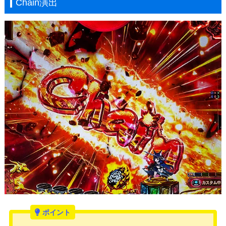
Chain演出