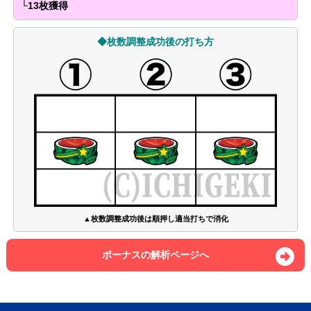
└13枚獲得
◆枚数調整成功後の打ち方
▲枚数調整成功後は順押し適当打ちで消化
ボーナスの解析ページへ