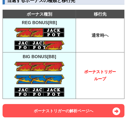
当選するボーナスの種類と移行先
ボーナス種別
移行先
REG BONUS[RB]
通常時へ
BIG BONUS[BB]
ボーナストリガー
ループ
ボーナストリガーの解析ページへ