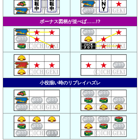
ボーナス図柄が並べば……!?
小役揃い時のリプレイハズレ