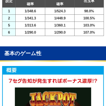
設定
出玉率
確率
確率
1
1/348.6
1/524.3
98.0%
2
1/341.3
1/448.9
100.5%
5
1/313.6
1/360.1
103.0%
6
1/290.0
1/290.0
107.0%
基本のゲーム性