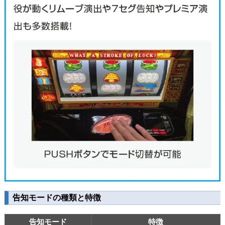
告知モードの種類と特徴
告知モード
特徴