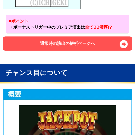
■ポイント
・ボーナストリガー中のプレミア演出は
全てBB濃厚!?
通常時の演出の解析ページへ
チャンス目について