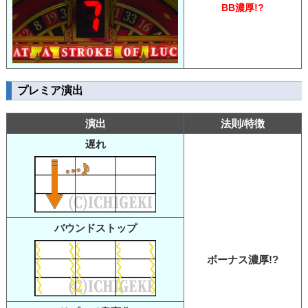
BB濃厚!?
プレミア演出
演出
法則/特徴
遅れ
バウンドストップ
ボーナス濃厚!?