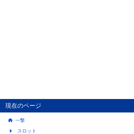
現在のページ
一撃
スロット