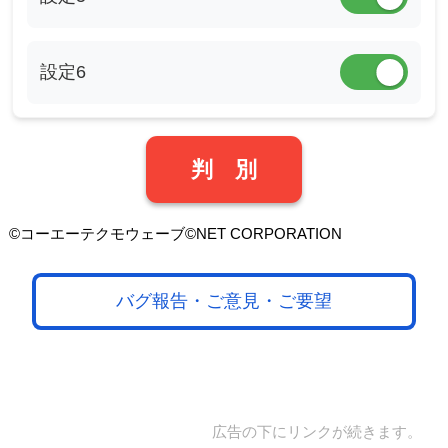
設定6
判 別
©コーエーテクモウェーブ©NET CORPORATION
バグ報告・ご意見・ご要望
広告の下にリンクが続きます。