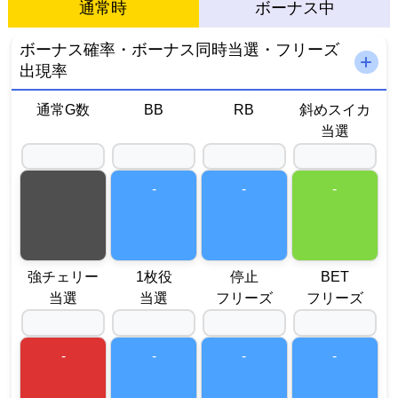
通常時
ボーナス中
ボーナス確率・ボーナス同時当選・フリーズ
出現率
通常G数
BB
RB
斜めスイカ
当選
-
-
-
強チェリー
1枚役
停止
BET
当選
当選
フリーズ
フリーズ
-
-
-
-