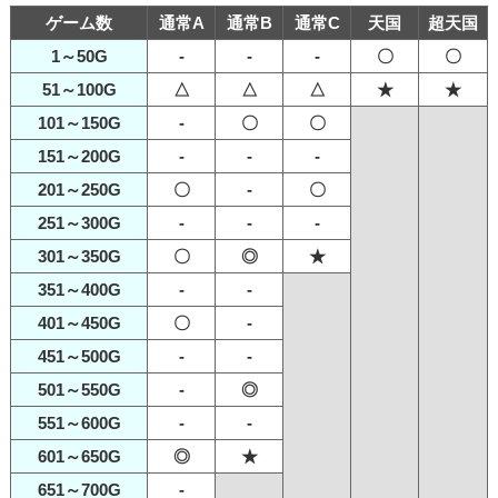
ゲーム数
通常A
通常B
通常C
天国
超天国
1～50G
-
-
-
〇
〇
51～100G
△
△
△
★
★
101～150G
-
〇
〇
151～200G
-
-
-
201～250G
〇
-
〇
251～300G
-
-
-
301～350G
〇
◎
★
351～400G
-
-
401～450G
〇
-
451～500G
-
-
501～550G
-
◎
551～600G
-
-
601～650G
◎
★
651～700G
-