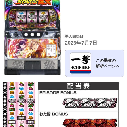
導入開始日
2025年7月7日
この機種の
解析ページへ