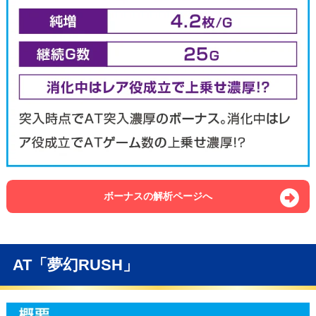
ボーナスの解析ページへ
AT「夢幻RUSH」