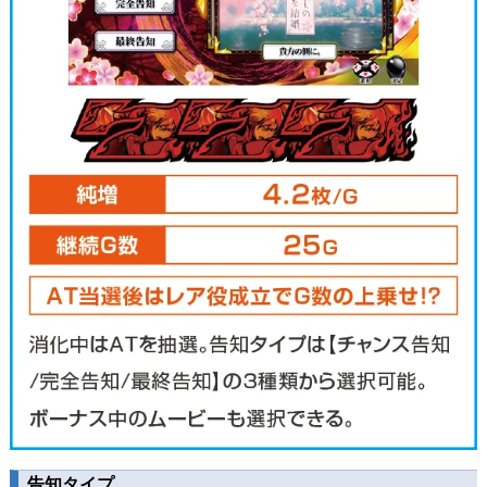
告知タイプ