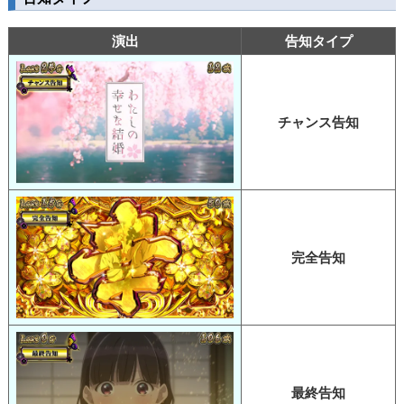
演出
告知タイプ
チャンス告知
完全告知
最終告知