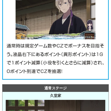
通常ステージ
久堂家