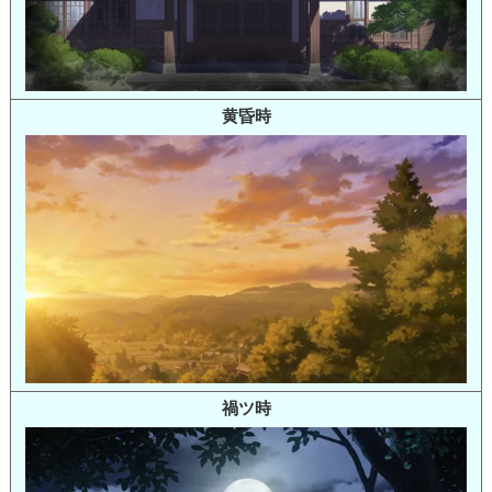
黄昏時
禍ツ時