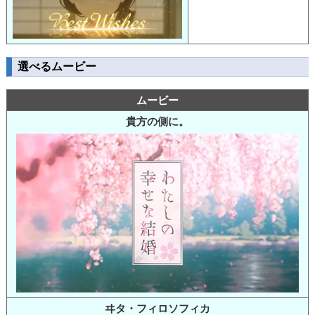
選べるムービー
ムービー
貴方の側に。
ヰタ・フィロソフィカ