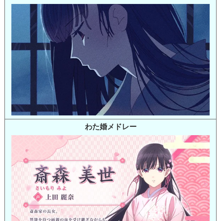
わた婚メドレー