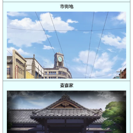
市街地
斎森家