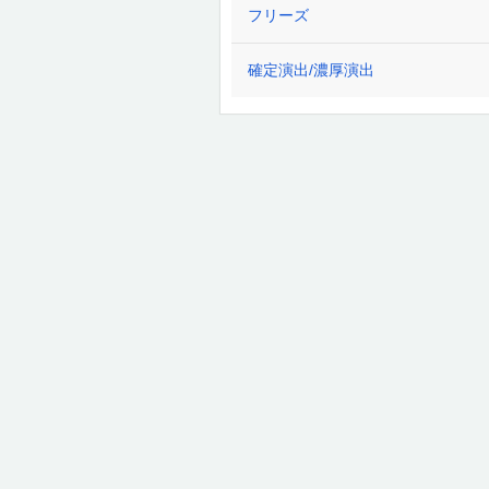
フリーズ
確定演出/濃厚演出