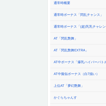
通常時概要
通常時ボーナス「閃乱チャンス」
通常時ボーナス「(超)乳乳チャレ
AT「閃乱艶舞」
AT「閃乱艶舞EXTRA」
AT中ボーナス「爆乳ハイパーバト
AT中擬似ボーナス（白7揃い）
上位AT「夢幻艶舞」
かぐらちゃんす