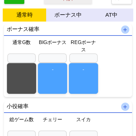
通常時
ボーナス中
AT中
ボーナス確率
通常G数
BIGボーナス
REGボーナ
ス
-
-
小役確率
総ゲーム数
チェリー
スイカ