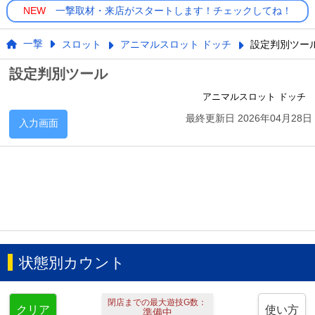
NEW
一撃取材・来店がスタートします！チェックしてね！
一撃
スロット
アニマルスロット ドッチ
設定判別ツー
設定判別ツール
アニマルスロット ドッチ
最終更新日
2026年04月28日
入力画面
状態別カウント
閉店までの最大遊技G数：
クリア
使い方
準備中