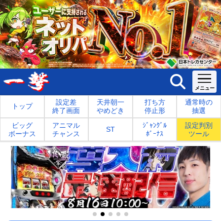
設定差
天井朝一
打ち方
通常時の
トップ
終了画面
やめどき
停止形
抽選
ビッグ
アニマル
ｼﾞｬﾝｸﾞﾙ
設定判別
ST
ボーナス
チャンス
ﾎﾞｰﾅｽ
ツール