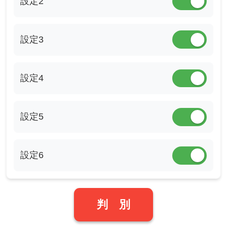
設定2
設定3
設定4
設定5
設定6
判 別