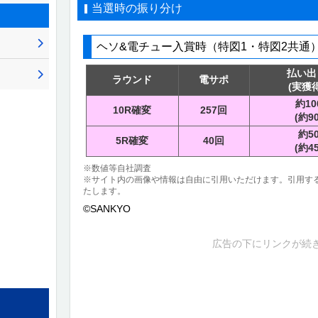
当選時の振り分け
ヘソ&電チュー入賞時（特図1・特図2共通
払い出
ラウンド
電サポ
(実獲
約10
10R確変
257回
(約9
約5
5R確変
40回
(約4
※数値等自社調査
※サイト内の画像や情報は自由に引用いただけます。引用す
たします。
©SANKYO
広告の下にリンクが続