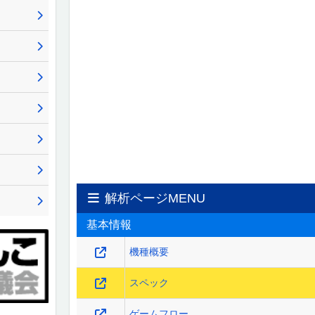
解析ページMENU
基本情報
機種概要
スペック
ゲームフロー