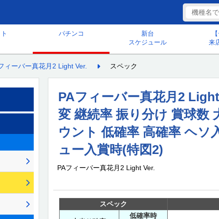
ット
パチンコ
新台
【
スケジュール
来
フィーバー真花月2 Light Ver.
スペック
PAフィーバー真花月2 Light
変 継続率 振り分け 賞球数 
ウント 低確率 高確率 ヘソ入
ュー入賞時(特図2)
PAフィーバー真花月2 Light Ver.
スペック
低確率時