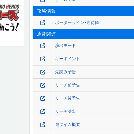
攻略情報
ボーダーライン･期待値
通常関連
演出モード
キーポイント
先読み予告
リーチ前予告
リーチ後予告
リーチ演出
遊タイム概要