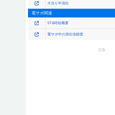
大当り中演出
電サポ関連
ST&時短概要
電サポ中の演出信頼度
広告