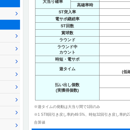
大当り確率
高確率時
ST突入率
電サポ継続率
ST回数
賞球数
ラウンド
ラウンド中
カウント
時短・電サポ
遊タイム
(低
払い出し個数
(実獲得個数)
※遊タイムの発動は大当り間で1回のみ
※1 ST8回引き戻し率約49.5%、時短32回引き戻し率約27
合算値