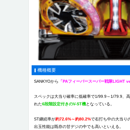
機種概要
SANKYOから
「PAフィーバースーパー戦隊LIGHT ve
スペックは大当り確率に低確率で1/99.9～1/79.9、高確
れた
6段階設定付きのV-ST機
となっている。
ST継続率が
約72.6%～約80.2%
で右打ち中の大当り
出玉性能は既存の甘デジの中でも高いといえる。