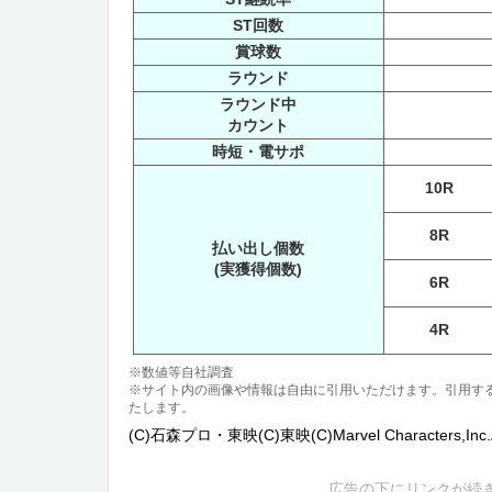
ST回数
賞球数
ラウンド
ラウンド中
カウント
時短・電サポ
10R
8R
払い出し個数
(実獲得個数)
6R
4R
※数値等自社調査
※サイト内の画像や情報は自由に引用いただけます。引用す
たします。
(C)石森プロ・東映(C)東映(C)Marvel Characters,Inc.All
広告の下にリンクが続