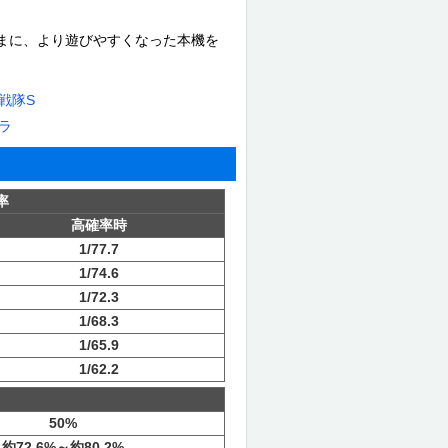
まに、より遊びやすくなった本機を
戦隊S
ラ
率
高確率時
1/77.7
1/74.6
1/72.3
1/68.3
1/65.9
1/62.2
50%
約72.6%～約80.2%