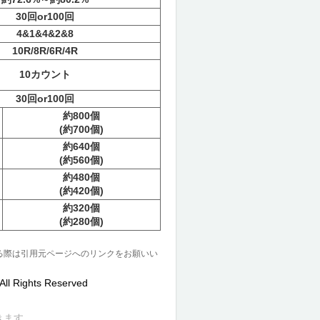
30回or100回
4&1&4&2&8
10R/8R/6R/4R
10カウント
30回or100回
約800個
(約700個)
約640個
(約560個)
約480個
(約420個)
約320個
(約280個)
る際は引用元ページへのリンクをお願いい
 Rights Reserved
きます。