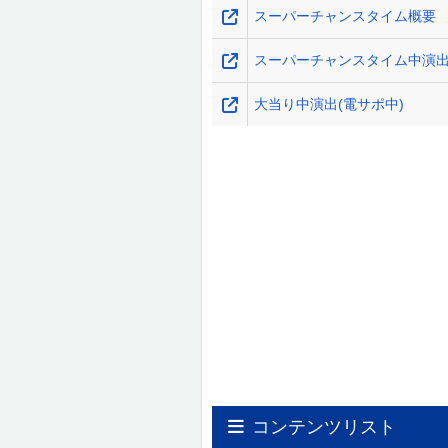
スーパーチャンスタイム概要
スーパーチャンスタイム中演
大当り中演出(電サポ中)
コンテンツリスト