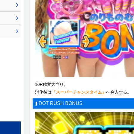
出
10R確変大当り。
消化後は
「スーパーチャンスタイム」
へ突入する。
DOT RUSH BONUS