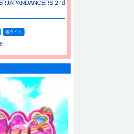
ERJAPANDANCERS 2nd
遊タイム
2日