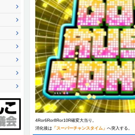
4Ror6Ror8Ror10R確変大当り。
消化後は
「スーパーチャンスタイム」
へ突入する。