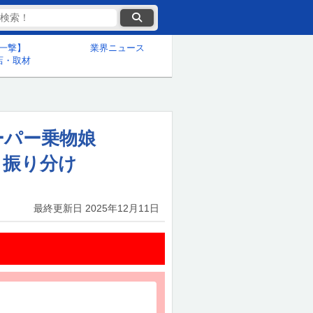
一撃】
業界ニュース
店・取材
ーパー乗物娘
・振り分け
最終更新日
2025年12月11日