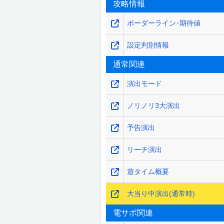
攻略情報
ボーダーライン･期待値
設定判別情報
通常関連
演出モード
ノリノリ3大演出
予告演出
リーチ演出
遊タイム概要
大当り中演出(通常時)
電サポ関連