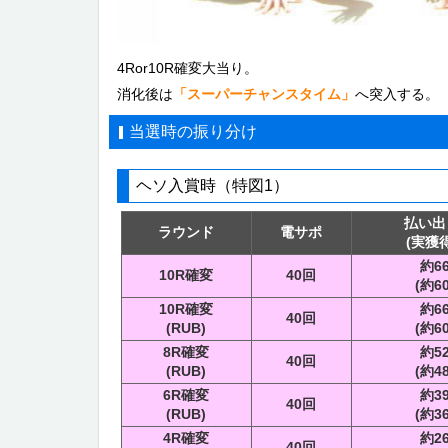
4Ror10R確変大当り。
消化後は
「スーパーチャンスタイム」
へ突入する。
当選時の振り分け
ヘソ入賞時（特図1）
払い出
ラウンド
電サポ
(実獲
約6
10R確変
40回
(約6
10R確変
約6
40回
(RUB)
(約6
8R確変
約5
40回
(RUB)
(約4
6R確変
約3
40回
(RUB)
(約3
4R確変
約2
40回