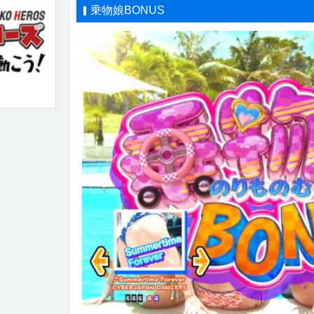
乗物娘BONUS