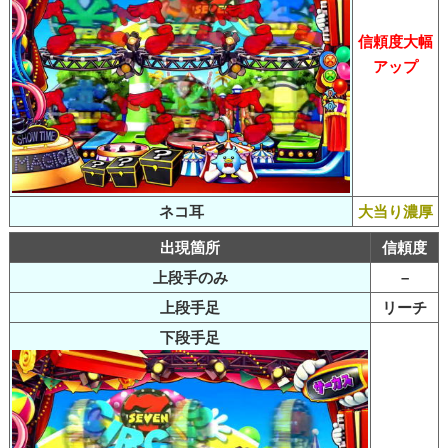
信頼度大幅
アップ
ネコ耳
大当り濃厚
出現箇所
信頼度
上段手のみ
–
上段手足
リーチ
下段手足