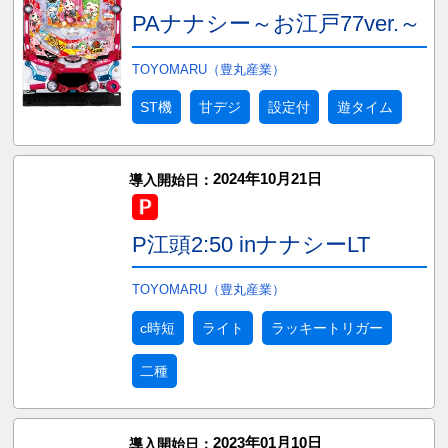
PAナナシー～お江戸77ver.～
TOYOMARU（豊丸産業）
ST機
甘デジ
設定付
遊タイム
2024年10月21日
導入開始日：
P江頭2:50 inナナシーLT
TOYOMARU（豊丸産業）
c時短
ライト
ラッキートリガー
二種
2023年01月10日
導入開始日：