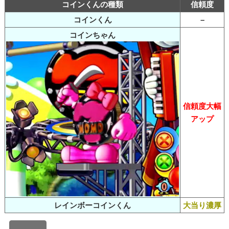
コインくんの種類
信頼度
コインくん
–
コインちゃん
信頼度大幅
アップ
レインボーコインくん
大当り濃厚