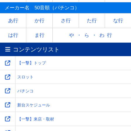
マ
ミ
ム
メ
モ
メーカー名 50音順（パチンコ）
ヤ
-
ユ
-
ヨ
あ行
か行
さ行
た行
な行
ラ
リ
ル
レ
ロ
は行
ま行
や・ら・わ行
コンテンツリスト
ワ
-
-
-
-
【一撃】トップ
スロット
パチンコ
新台スケジュール
【一撃】来店・取材