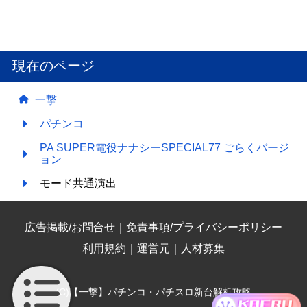
現在のページ
一撃
パチンコ
PA SUPER電役ナナシーSPECIAL77 ごらくバージ
ョン
モード共通演出
広告掲載/お問合せ
｜
免責事項/プライバシーポリシー
利用規約
｜
運営元
｜
人材募集
(C)【一撃】パチンコ・パチスロ新台解析攻略