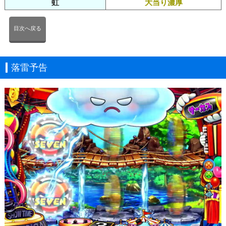
虹
大当り濃厚
目次へ戻る
落雷予告