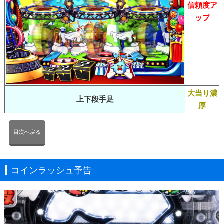
信頼度ア
ップ
大当り濃
上下段手足
厚
目次へ戻る
コインラッシュ予告