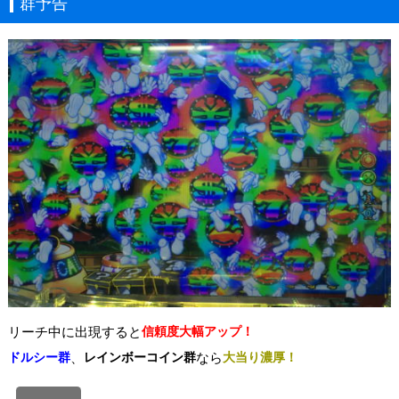
群予告
リーチ中に出現すると
信頼度大幅アップ！
ドルシー群
、
レインボーコイン群
なら
大当り濃厚！