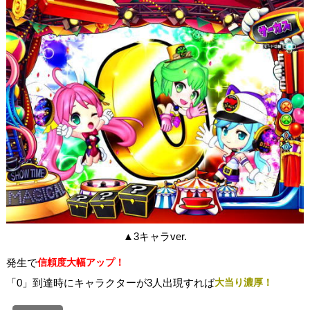
▲3キャラver.
発生で
信頼度大幅アップ！
「0」到達時にキャラクターが3人出現すれば
大当り濃厚！