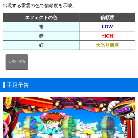
出現する雷雲の色で信頼度を示唆。
エフェクトの色
信頼度
青
LOW
赤
HIGH
虹
大当り濃厚
目次へ戻る
手足予告