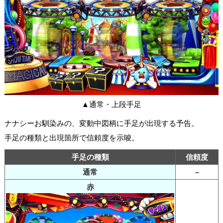
▲通常・上段手足
ナナシーお馴染みの、変動中図柄に手足が出現する予告。
手足の種類と出現箇所で信頼度を示唆。
手足の種類
信頼度
通常
–
赤