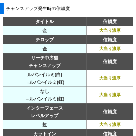
チャンスアップ発生時の信頼度
タイトル
信頼度
金
大当り濃厚
テロップ
信頼度
金
大当り濃厚
リーチ中序盤
信頼度
チャンスアップ
ルパンイルミ(白)
大当り濃厚
→ルパンイルミ(虹)
なし
大当り濃厚
→ルパンイルミ(虹)
インターフェース
信頼度
レベルアップ
虹
大当り濃厚
カットイン
信頼度