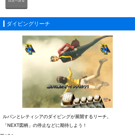
目次へ戻る
ダイビングリーチ
ルパンとレティシアのダイビングが展開するリーチ。
「NEXT図柄」の停止などに期待しよう！