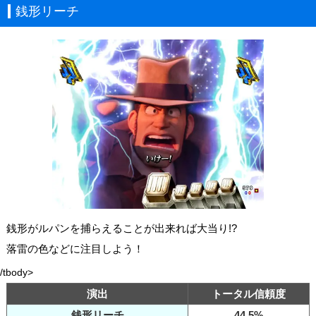
銭形リーチ
銭形がルパンを捕らえることが出来れば大当り!?
落雷の色などに注目しよう！
/tbody>
演出
トータル信頼度
銭形リーチ
44.5%