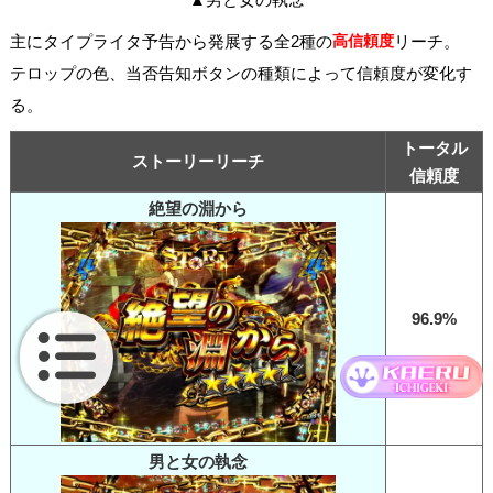
主にタイプライタ予告から発展する全2種の
高信頼度
リーチ。
テロップの色、当否告知ボタンの種類によって信頼度が変化す
る。
トータル
ストーリーリーチ
信頼度
絶望の淵から
96.9%
男と女の執念