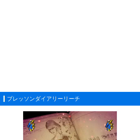
ブレッソンダイアリーリーチ