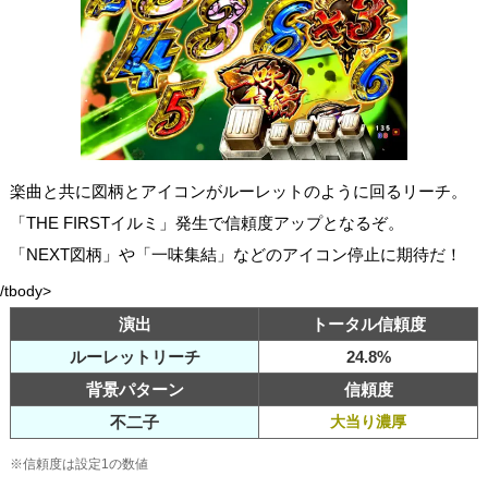
楽曲と共に図柄とアイコンがルーレットのように回るリーチ。
「THE FIRSTイルミ」発生で信頼度アップとなるぞ。
「NEXT図柄」や「一味集結」などのアイコン停止に期待だ！
/tbody>
演出
トータル信頼度
ルーレットリーチ
24.8%
背景パターン
信頼度
不二子
大当り濃厚
※信頼度は設定1の数値