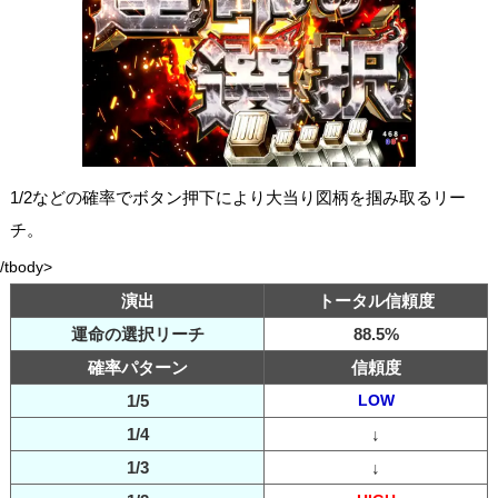
1/2などの確率でボタン押下により大当り図柄を掴み取るリー
チ。
/tbody>
演出
トータル信頼度
運命の選択リーチ
88.5%
確率パターン
信頼度
1/5
LOW
1/4
↓
1/3
↓