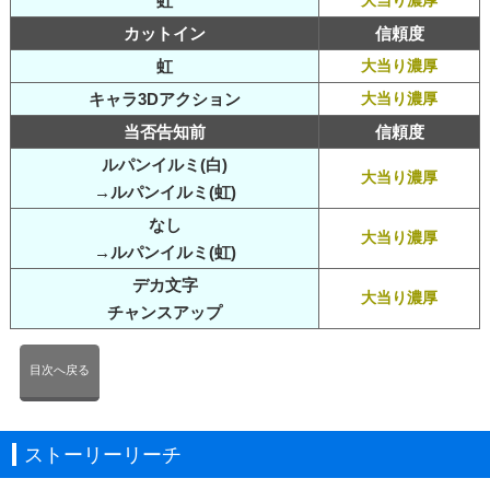
虹
大当り濃厚
カットイン
信頼度
虹
大当り濃厚
キャラ3Dアクション
大当り濃厚
当否告知前
信頼度
ルパンイルミ(白)
大当り濃厚
→ルパンイルミ(虹)
なし
大当り濃厚
→ルパンイルミ(虹)
デカ文字
大当り濃厚
チャンスアップ
目次へ戻る
ストーリーリーチ