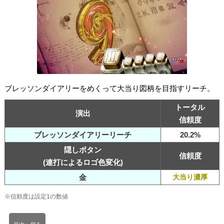
ブレッソンダイアリーをめくって大当り図柄を目指すリーチ。
トータル
演出
信頼度
ブレッソンダイアリーリーチ
20.2%
隠しボタン
信頼度
(連打によるロゴ色変化)
金
大当り濃厚
※信頼度は設定1の数値