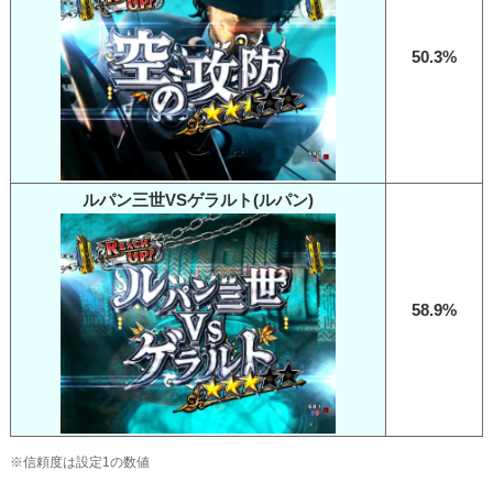
50.3%
ルパン三世VSゲラルト(ルパン)
58.9%
※信頼度は設定1の数値