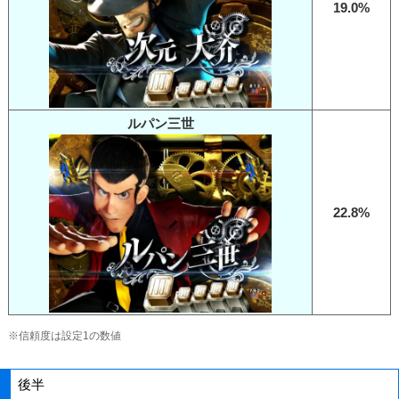
19.0%
ルパン三世
22.8%
※信頼度は設定1の数値
後半