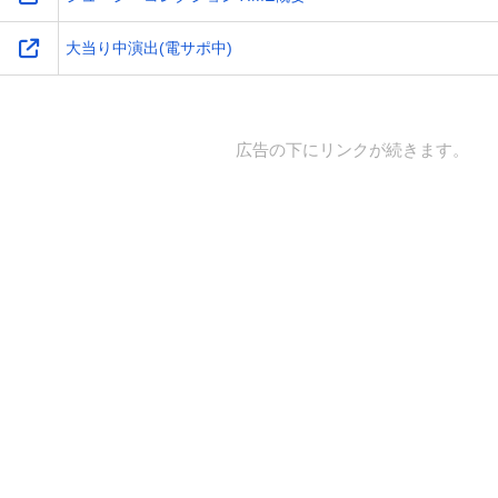
大当り中演出(電サポ中)
広告の下にリンクが続きます。