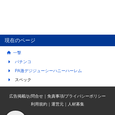
現在のページ
一撃
パチンコ
PA激デジジューシーハニーハーレム
スペック
広告掲載/お問合せ
｜
免責事項/プライバシーポリシー
利用規約
｜
運営元
｜
人材募集