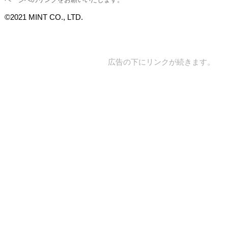
©2021 MINT CO., LTD.
広告の下にリンクが続きます。