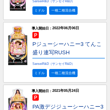
SanseiR&D（サンセイR&D）
ミドル
一種二種混合機
2022年06月06日
導入開始日：
Pジューシーハニー3 てんこ
盛り連写RUSH
SanseiR&D（サンセイR&D）
ミドル
一種二種混合機
2021年05月24日
導入開始日：
PA激デジジューシーハニー3