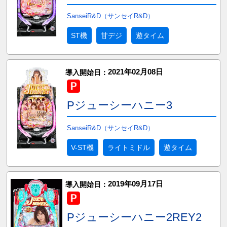
SanseiR&D（サンセイR&D）
ST機
甘デジ
遊タイム
2021年02月08日
導入開始日：
Pジューシーハニー3
SanseiR&D（サンセイR&D）
V-ST機
ライトミドル
遊タイム
2019年09月17日
導入開始日：
Pジューシーハニー2REY2