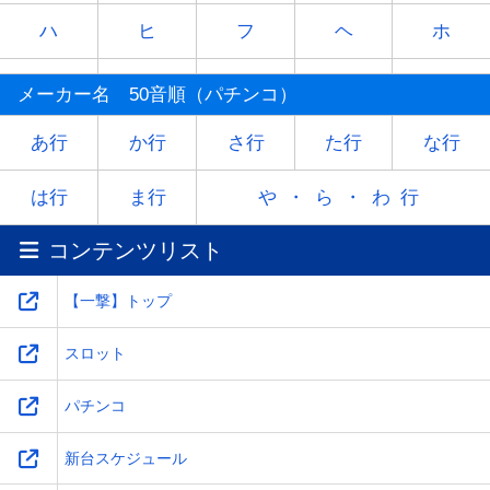
ハ
ヒ
フ
ヘ
ホ
マ
ミ
ム
メ
モ
メーカー名 50音順（パチンコ）
ヤ
-
ユ
-
ヨ
あ行
か行
さ行
た行
な行
ラ
リ
ル
レ
ロ
は行
ま行
や・ら・わ行
コンテンツリスト
ワ
-
-
-
-
【一撃】トップ
スロット
パチンコ
新台スケジュール