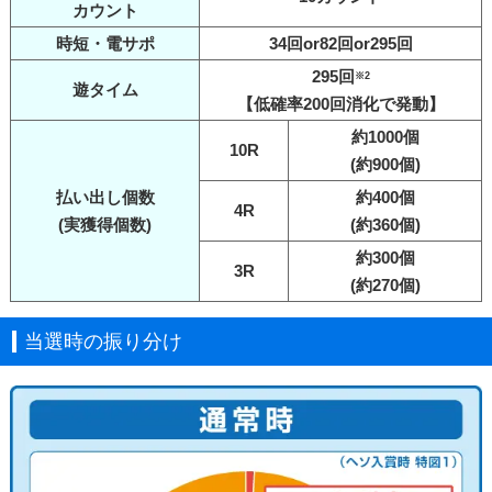
カウント
時短・電サポ
34回or82回or295回
295回
※2
遊タイム
【低確率200回消化で発動】
約1000個
10R
(約900個)
払い出し個数
約400個
4R
(実獲得個数)
(約360個)
約300個
3R
(約270個)
当選時の振り分け